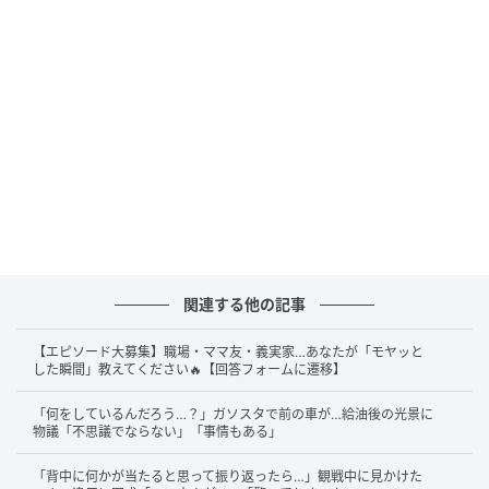
初夏にかけては車内温度の上昇に特に注意が必要とさ
れています。
実験では、最高気温が23℃と比較的過ごしやすい日で
も、車内温度は時間の経過とともに急上昇。ダッシュ
ボード付近では70.8℃、車内（運転席の顔付近）は
48.7℃に達する結果となりました。また、車内に置い
た一部の缶入り炭酸飲料が破裂したということです。
こうした環境では、体温調節が未熟な子どもや高齢
者、ペットは特にリスクが高く、熱中症につながるお
関連する他の記事
それがあります。
【エピソード大募集】職場・ママ友・義実家…あなたが「モヤッと
した瞬間」教えてください🔥【回答フォームに遷移】
JAFは「春先の爽やかな季節のもと、車内でスヤスヤと
寝ている幼児が10分程度の短時間のうちに重症疾患に
「何をしているんだろう…？」ガソスタで前の車が…給油後の光景に
なったり、死に至る可能性もあることを認識すべき」
物議「不思議でならない」「事情もある」
と強く訴えています。
「背中に何かが当たると思って振り返ったら…」観戦中に見かけた