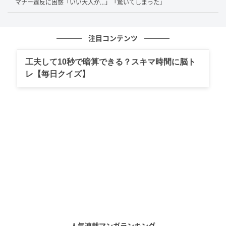
マナー違反に困惑「いい大人が…」「驚いてしまった」
「春だから大丈夫は危険」広がる共感と驚き
の声
注目コンテンツ
工夫して10秒で暗算できる？スキマ時間に脳ト
この投稿には、多くのユーザーから驚きや共感の声が
レ【毎日クイズ】
寄せられています。
「春でこの温度になるとは思わなかった」「夏だけ気
をつければいいと思っていた」「4月の陽気でもけっこ
う暑く感じる日もあるけど50℃にもなるとは」という
ように、これまでの認識とのギャップに驚く声が目立
ちます。
また、「少しの買い物だからと子どもを車に残してし
まいそうになることがある」「実際に車内が想像以上
に暑くなっていて慌てた経験がある」といった、日常
の中で起こり得る場面を振り返るコメントも見られま
人気連載マンガランキング