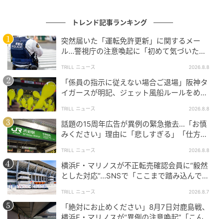
特に子どもやペットを車内に残す行為は、たとえ数分
トレンド記事ランキング
であってもリスクを伴います。春から初夏にかけて
突然届いた「運転免許更新」に関するメー
は、気温の変化が穏やかである一方、日差しは強くな
ル…警視庁の注意喚起に「初めて気づいた」
り始める時期でもあります。
「家族にも共有した」
TRILL ニュース
2026.8.8
これから迎える行楽シーズンに向けて、車内環境への
「係員の指示に従えない場合ご退場」阪神タ
イガースが明記、ジェット風船ルールをめぐ
意識を一度見直してみることが大切です。「ほんの少
りSNSで賛否
しだから」と油断せず、小さな行動の積み重ねで事故
TRILL ニュース
2026.8.8
を防ぐことが求められています。
話題の15周年広告が異例の緊急撤去…「お慎
みください」理由に「悲しすぎる」「仕方な
参考：
い」
TRILL ニュース
2026.8.8
春の車内温度（JAFユーザーテスト）
（JAF）
横浜F・マリノスが不正転売確認会員に“毅然
とした対応”…SNSで「ここまで踏み込んで無
次の記事
効化するのは正直すごい」
TRILL ニュース
2026.8.7
#1 お義姉さんたちくるって、私話したよ
「絶対にお止めください」8月7日対鹿島戦、
ね？ ねぇ、それでも…
横浜F・マリノスが“異例の注意喚起”「こんな