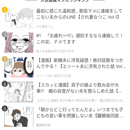
した。
最初に感じた違和感…普段マメに連絡をして
こない夫からのLINE【され妻なつこ Vol.1】
このほか「毎年言われていることだけど、改めて知る
され妻なつこ
と気が引き締まる」「家族や周囲にも伝えたい」とい
#1 「お疲れ〜♡」遅刻するなら連絡して！
った、情報を共有する動きも広がっています。
この女、ナメてます
春という油断しやすい時期だからこそ、改めて意識す
美人な友達は何でも許される
る必要性を感じた人が多いようです。
【漫画】新婚夫に浮気疑惑！絶対証拠をつか
んでやる！【エリート夫に浮気された話 Vol.
1】
エリート夫に浮気された話
「少しだけ」が危険 春こそ意識したい車内の
【スカッと漫画】双子の娘より飲み会が大
安全対策
事!? 親の自覚がない夫を懲らしめた話【第1
話】
【スカッと漫画】双子の娘より飲み会が大事!? 親の自覚がない夫を
今回のJAFの投稿は、「まだ暑くないから大丈夫」とい
懲らしめた話
「朝からどこ行ってたんだよ」いつまでも子
う思い込みが、思わぬ危険につながる可能性を示して
どもの習い事を把握しない夫【離婚後同居 Vo
います。車内温度は外気温以上に上がりやすく、短時
l.1】
離婚後同居
間でも安全とは言い切れません。