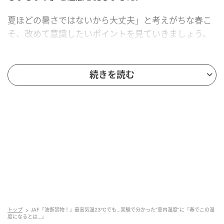
夏ほどの暑さではないから大丈夫」と考えがちな春こ
そ、改めて意識したいポイントを見ていきましょう。
「過ごしやすい春先から初夏にかけて危険性
が高い」車内温度の実態
続きを読む
JAFの公式Xは2026年4月13日、「春の車内温度に油断
禁物！」と投稿しました。
投稿では「JAFが行った実験では、最高気温が23℃で
も車内温度は50℃近くまで上昇しました」と報告。そ
のうえで「車外の気温にかかわらず、短時間でも車内
に子どもを残さないようにしましょう」と呼びかけま
した。
トップ
JAF「油断禁物！」最高気温23℃でも…実験で分かった“車内温度”に「春でこの温
JAFが公開しているユーザーテストによると、春先から
度になるとは…」