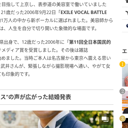
を目指して上京し、表参道の美容室で働いていました
歳だった2006年9月22日「
EXILE VOCAL BATTLE
約1万人の中から新ボーカルに選ばれました。美容師から
来事は、人生を自分で切り開いた象徴的な場面です。
県出身で、12歳だった2006年に「
第11回全日本国民的
チメディア賞を受賞しました。その後は雑誌
エ
動を始めました。当時ご本人は名古屋から東京へ震える思い
た武井さんが、緊張しながら撮影現場へ通い、やがて女
ても印象的です。
“ロス”の声が広がった結婚発表