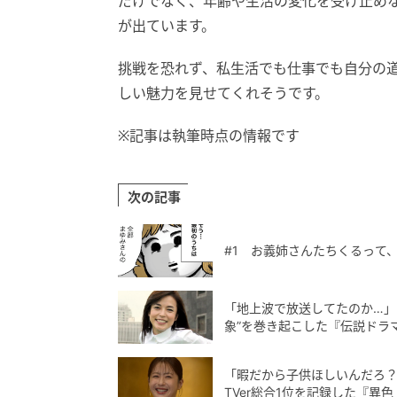
だけでなく、年齢や生活の変化を受け止め
が出ています。
挑戦を恐れず、私生活でも仕事でも自分の
しい魅力を見せてくれそうです。
※記事は執筆時点の情報です
次の記事
#1 お義姉さんたちくるって
「地上波で放送してたのか…」
象”を巻き起こした『伝説ドラ
「暇だから子供ほしいんだろ？
TVer総合1位を記録した『異