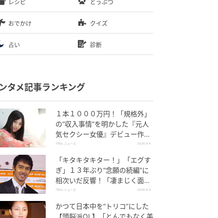
レシピ
どうぶつ
おでかけ
クイズ
占い
診断
ンタメ記事ランキング
１本１０００万円！「規格外」
の“収入事情”を明かした『元人
気セクシー女優』デビュー作
が“１０万本”を記録した逸材
TRILL ニュース
2026.8.4
「キタキタキター！」「エグす
ぎ」１３年ぶり“念願の続編”に
相次いだ反響！「凄まじく面白
い」“賞 総なめ”『伝説級ドラ
TRILL ニュース
2026.8.4
マ』
かつて日本中を“トリコ”にした
【頭脳派OL】「とんでもなく美