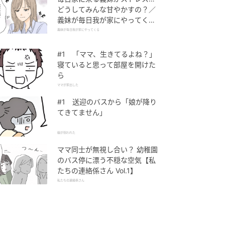
どうしてみんな甘やかすの？／
義妹が毎日我が家にやってくる
（1）【義父母がシンドイんで
義妹が毎日我が家にやってくる
す！ まんが】
#1 「ママ、生きてるよね？」
寝ていると思って部屋を開けた
ら
ママが家出した
#1 送迎のバスから「娘が降り
てきてません」
娘が拐われた
ママ同士が無視し合い？ 幼稚園
のバス停に漂う不穏な空気【私
たちの連絡係さん Vol.1】
私たちの連絡係さん