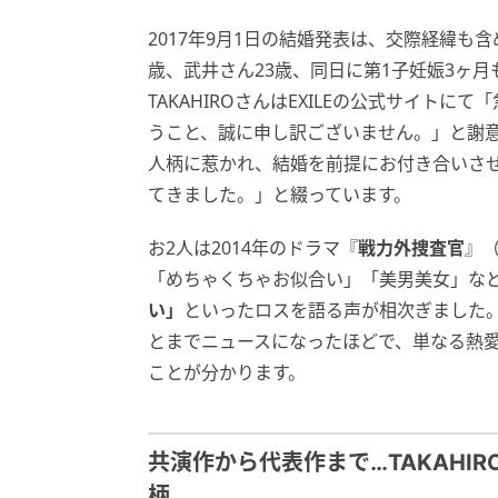
2017年9月1日の結婚発表は、交際経緯も含
歳、武井さん23歳、同日に第1子妊娠3ヶ
TAKAHIROさんはEXILEの公式サイト
うこと、誠に申し訳ございません。」と謝
人柄に惹かれ、結婚を前提にお付き合いさ
てきました。」と綴っています。
お2人は2014年のドラマ『
戦力外捜査官
』
「めちゃくちゃお似合い」「美男美女」な
い」
といったロスを語る声が相次ぎました
とまでニュースになったほどで、単なる熱
ことが分かります。
共演作から代表作まで…TAKAHI
柄