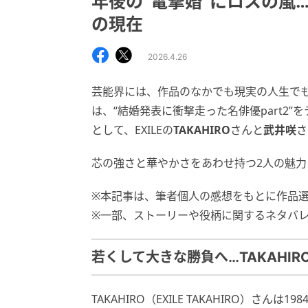
年後の“電撃婚”にロスの嵐
の現在
2026.4.26
芸能界には、作品のなかでも現実の人生で
は、“結婚発表に衝撃走った名俳優part2
として、EXILEの
TAKAHIRO
さんと
武井咲
さ
芯の強さと華やかさをあわせ持つ2人の魅力
※本記事は、筆者個人の感想をもとに作品
※一部、ストーリーや役柄に関するネタバ
若くして大きな勝負へ…TAKAHI
TAKAHIRO（EXILE TAKAHIRO）さ