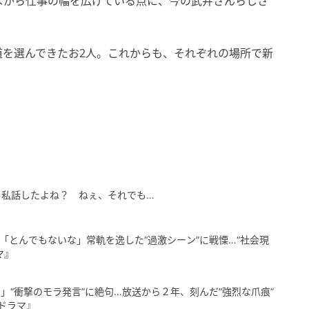
ながら仕事の幅を広げている点に、今の武井さんらしさ
道を選んできたお2人。これからも、それぞれの場所で新
、私話したよね？ ねぇ、それでも…
「とんでもないな」常軌を逸した“過激シーン”に戦慄…“社会現
マ』
」“衝撃のモラ発言”に絶句…放送から２年、刻んだ“強烈な爪痕”
色ドラマ』