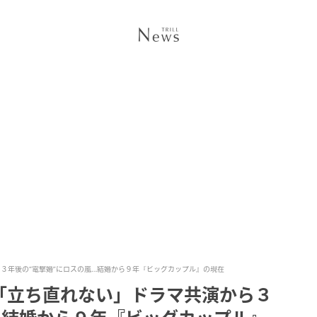
３年後の“電撃婚”にロスの嵐…結婚から９年『ビッグカップル』の現在
「立ち直れない」ドラマ共演から３