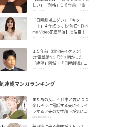
しい」「別格」１６年前、“電撃
引退”した「伝説級」美人女優
TRILL ニュース
2026.8.5
「日曜劇場エグい」「キター
ー！」４年経っても“熱狂”【Pri
me Video配信開始】で注目！主
演級キャスト“大集結”に「レベ
TRILL ニュース
2026.8.5
チ」
１５年前【国宝級イケメン】
の“電撃婚”に「泣き明かした」
「絶望」騒然！『日曜劇場』劇
場版シリーズで巻き起こす“旋
TRILL ニュース
2026.8.4
風”
気連載マンガランキング
またあの女…？ 仕事と言いつつ
楽しそうに電話する夫にイライ
ラする／夫の女性部下が気にな
る（1）【夫婦の危機 まんが】
夫の女性部下が気になる
毎日家に来る義妹がストレス…