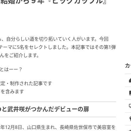
…結婚から９年『ビッグカップル』
も、自分らしい道を切り拓いていく人がいます。今回
”をテーマに5名をセレクトしました。本記事ではその第1弾
んをご紹介します。
カ
とはーー？
選定・制作された記事です
レを含みます
ROと武井咲がつかんだデビューの扉
んは1984年12月8日、山口県生まれ、長崎県佐世保市で美容室を