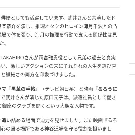
がら俳優としても活躍しています。武井さんと共演したド
設楽恭介を演じ、推理オタクのヒロイン海月千波との凸
現場で体を張り、海月の推理を行動で支える関係性は見
た。
TAKAHIROさんが雨宮雅貴役として兄弟の過去と真実
追い、激しいアクションの末にそれぞれの人生を選び直
ぽさと繊細さの両方を印象づけました。
ラマ『
黒革の手帖
』（テレビ朝日系）と映画『
るろうに
』で武井さんが演じた原口元子は、派遣社員として働き
て銀座のクラブを開くという大胆な人物です。
を追い詰める場面で迫力を見せました。また映画『るろ
剣心の帰る場所である神谷道場を守る役割を担いまし