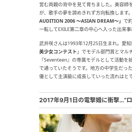
営む両親の背中を見て育ちました。美容師
が、歌手の夢を諦めきれず方向転換します。21
AUDITION 2006
～
ASIAN DREAM
～」
で
一転してEXILE第二章の中心へ入った出
武井咲さんは1993年12月25日生まれ。愛知
美少女コンテスト
」でモデル部門賞とマル
『Seventeen』の専属モデルとして活
で通っていたそうです。地方の中学生だっ
優として主演級に成長していった流れはと
2017年9月1日の電撃婚に衝撃…