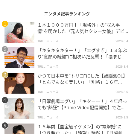
帯に抗議の電話をかけ続け、事実無根の中傷文を学校
中の保護者にメールでばらまきます。そして極めつけ
エンタメ記事ランキング
は、夫・英二（
今井朋彦
）の名義で届いた内容証明郵
１本１０００万円！「規格外」の“収入事
便でした。鈴木重明校長（
卜字たかお
）らも巻き込ま
情”を明かした『元人気セクシー女優』デビュ
れ、次から次へと繰り出される攻撃に樹季たち教育委
ー作が“１０万本”を記録した逸材
TRILL ニュース
2026.8.4
員会の面々は対応に追われます。
「キタキタキター！」「エグすぎ」１３年ぶ
り“念願の続編”に相次いだ反響！「凄まじく
SNSでも「
モンペの極み
」「
先生って本当に大変な仕
面白い」“賞 総なめ”『伝説級ドラマ』
事だな
」「
見てるだけで怒りが…
」と、画面の向こう
TRILL ニュース
2026.8.4
側に怒りをぶつける声が多く寄せられました。
かつて日本中を“トリコ”にした【頭脳派OL】
「とんでもなく美しい」「別格」１６年
前、“電撃引退”した「伝説級」美人女優
TRILL ニュース
2026.8.5
モンスター化の裏に潜むもう一つの真実
「日曜劇場エグい」「キターー！」４年経っ
ても“熱狂”【Prime Video配信開始】で注
目！主演級キャスト“大集結”に「レベチ」
しかし本作が秀逸なのは、好子をただの“モンスタ
TRILL ニュース
2026.8.5
ー”として一方的に描かなかったところにあります。物
１５年前【国宝級イケメン】の“電撃婚”に
語が進むにつれて、彼女がここまで暴走するに至っ
「泣き明かした」「絶望」騒然！『日曜劇