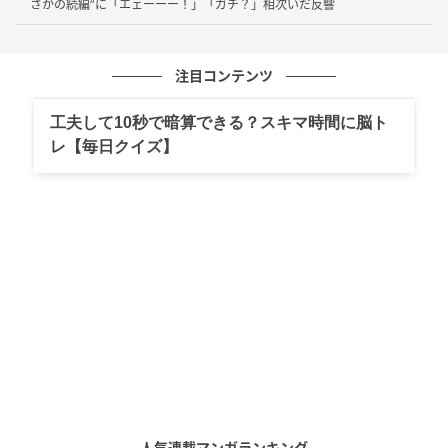
さかの続編”に「エェーーー！」「ガチ？」相次いだ反響
道夫（
平岡祐太
）や、元教師の指導主事・三浦圭吾
（
佐々木蔵之介
）らとともに、学校に押し寄せる保護
者たちと向き合うことに。
注目コンテンツ
現場で次々と遭遇する非常識な保護者――いわゆる
工夫して10秒で暗算できる？スキマ時間に脳ト
レ【毎日クイズ】
「モンスターペアレント」に、敏腕弁護士の樹季も最
初は驚き、戸惑い、怒りさえ覚えます。しかし、さま
ざまな問題に向き合ううちに、次第にある思いが芽生
えていくのです。これは教育現場だけの問題ではな
い。今の日本社会そのものが抱える問題なのではない
か――と。
“学級閉鎖にしてください”――度を越したクレ
ームが暴走する第2話
本作最大の見どころは、現実に起こり得る生々しい事
人気連載マンガランキング