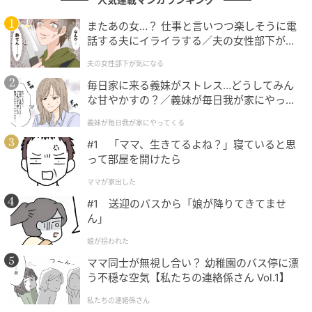
例を題材にしながら、当事者たちの葛藤を多角的に描
またあの女…？ 仕事と言いつつ楽しそうに電
き出している点にあります。とりわけ衝撃的なのが、
話する夫にイライラする／夫の女性部下が気
第2話「学級閉鎖しろ」で描かれるエピソードです。
になる（1）【夫婦の危機 まんが】
夫の女性部下が気になる
毎日家に来る義妹がストレス…どうしてみん
発端は、休日の公園で起きたジャングルジムからの転
な甘やかすの？／義妹が毎日我が家にやって
落事故でした。息子の正雄（
宮城孔明
）がケガをした
くる（1）【義父母がシンドイんです！ まん
のは一緒にいた友達のせいであり、学校の安全配慮義
義妹が毎日我が家にやってくる
が】
務にも問題がある――そう主張する母親の川本好子
#1 「ママ、生きてるよね？」寝ていると思
って部屋を開けたら
（
南野陽子
）の怒りは、常識をはるかに超えてエスカ
レートしていきます。
ママが家出した
#1 送迎のバスから「娘が降りてきてませ
授業中にもかかわらず教室に乗り込み、担任の野口恵
ん」
美子（
紺野まひる
）に対し、「息子が休んでいる間は
娘が拐われた
相手の子供も休ませろ」と迫り、さらには学級閉鎖ま
ママ同士が無視し合い？ 幼稚園のバス停に漂
で要求してきます。
う不穏な空気【私たちの連絡係さん Vol.1】
攻撃はそれだけにとどまりません。深夜まで担任の携
私たちの連絡係さん