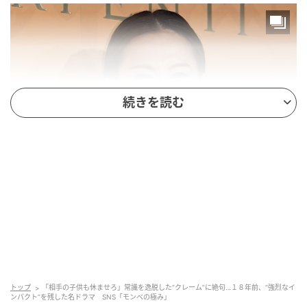
続きを読む
「ブルガリ セルペンティ７５周年 時代を超えて紡がれる無限のストーリー
展」 米倉涼子（C）SANKEI
作品名：ドラマ『モンスターペアレント』（フジテレ
ビ系）
トップ
「相手の子供も休ませろ」常識を逸脱した“クレーム”に絶句…１８年前、“強烈なイ
放送期間：2008年7月1日 - 2008年9月9日
ンパクト”を残した名ドラマ SNS「モンペの極み」