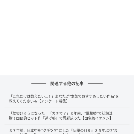
出演：米倉涼子（高村樹季 役）、平岡祐太（望月道夫
役）ほか
物語の主人公は、33歳の敏腕弁護士・高村樹季（米倉
涼子）。M&Aなどの企業法務を専門とし、「ウィルソ
ン・城山法律事務所」でパートナーとして活躍する女
性弁護士です。お金が大好きで交友関係も派手、子ど
もには興味なしというクールな人物ですが、その内側
には人情に厚い一面も。
そんな樹季のもとに、事務所の創立者の一人でシニア
関連する他の記事
パートナーの城山幸太郎（
草刈正雄
）を通じて、思い
がけない依頼が舞い込みます。S市教育委員会の教育
「これだけは教えたい…！」あなたが“本気でおすすめしたい作品”を
教えてください🔥【アンケート募集】
長・田川龍之介（
角野卓造
）から持ちかけられたの
は、教育委員会での「モンスターペアレント対策」と
「腰抜けそうになった」「ガチで？」３年前、“電撃婚”で話題沸
いう畑違いの仕事でした。
騰！国民的ヒット作『逃げ恥』で異彩放った【国宝級イケメン】
３７年前、日本中を“クギヅケ”にした『伝説の月９』３５年ぶり“ま
樹季は、アシスタント的存在となる25歳の職員・望月