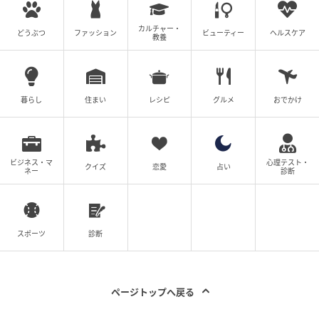
悔い、好子に頭を下げました。もう一度やり直すチャ
ンスがほしい――その真摯な言葉が届き、訴訟は回避
カルチャー・
どうぶつ
ファッション
ビューティー
ヘルスケア
教養
されます。
それでも好子の理不尽な要求は止まらず、樹季はすっ
きりしない思いを抱えたまま手を引くことになりま
暮らし
住まい
レシピ
グルメ
おでかけ
す。安易な勧善懲悪に逃げず、教育現場のリアルな難
しさをそのまま突きつけてくる――この潔さこそが、
本作を単なるエンターテインメントから一段上の作品
ビジネス・マ
心理テスト・
クイズ
恋愛
占い
ネー
診断
へと一段引き上げているといえるでしょう。
SNSでも「
米倉さんを全力応援しながら観た
」「
見る
べきは子供じゃなくてモンペ
」「
今の時代にこそ必要
スポーツ
診断
な傑作
」と、本作を評価する声が絶えません。
ページトップへ戻る
“初の弁護士役”――米倉涼子が切り拓いた新た