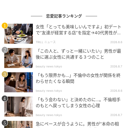
恋愛記事ランキング
女性「とっても美味しいんですよ」初デート
出典：select.mamastar.jp
で“友達が経営する店”を指定→40代男性が向
かうが…待ち受けていた“悲惨な結末”
義父の厳しい言葉にアサヒはどんどん小さくなってい
TRILL ニュース
2026.8.6
きます。義母はアサヒの情けない姿を見て、目から涙
「この人と、ずっと一緒にいたい」男性が最
後に選ぶ女性に共通する３つのこと
をこぼし始めました。「ごめんね……」と繰り返す義母
の悲しそうな声に私も感情がこみ上げてきて、思わず
beauty news tokyo
2026.8.7
ぽろぽろと涙を流してしまいました。
「もう限界かも…」不倫中の女性が関係を終
わらせたくなる瞬間
beauty news tokyo
2026.8.6
「もう会わない」と決めたのに…。不倫相手
のもとへ戻ってしまう女性の心理
beauty news tokyo
2026.8.7
急にペースが合うように。男性が“本命の相