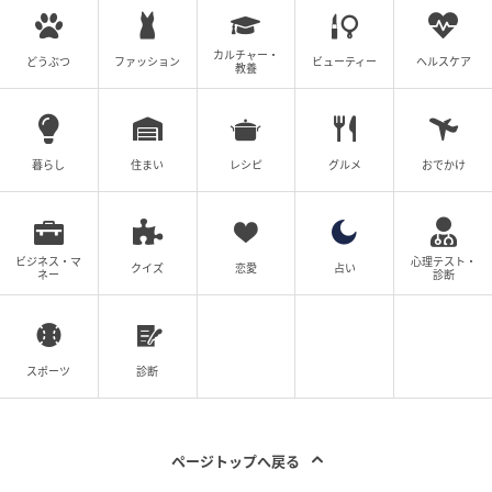
出典：select.mamastar.jp
カルチャー・
どうぶつ
ファッション
ビューティー
ヘルスケア
教養
育児は母親の仕事だと主張するアサヒに、私は呆然。
義父が家事はどうしているのかと聞くと、アサヒは
「家事のあいだはリクトを見てやってる」と主張しま
暮らし
住まい
レシピ
グルメ
おでかけ
す。しかし私が「泣くと相手をしてくれない」と指摘
すると、アサヒは口ごもりました。
義父はさらに厳しい言葉を投げかけ、義母はアサヒの
ビジネス・マ
心理テスト・
情けなさに涙します。その姿を見て私も涙が止まらな
クイズ
恋愛
占い
ネー
診断
くなりました。
義父は激昂し、アサヒに謝罪を促しました。震えなが
ら「そこまで考えてなかった」と謝るアサヒ。ようや
スポーツ
診断
く謝罪の言葉が聞けました。
※この漫画はママスタに寄せられた体験談やご意見を
ページトップへ戻る
元に作成しています。