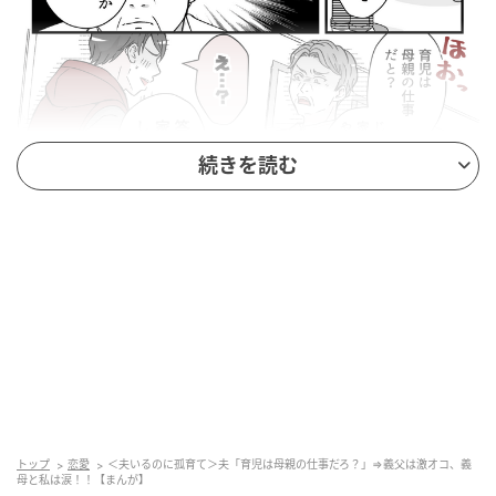
続きを読む
出典：select.mamastar.jp
トップ
恋愛
＜夫いるのに孤育て＞夫「育児は母親の仕事だろ？」⇒義父は激オコ、義
母と私は涙！！【まんが】
義父に叱責されたものの、アサヒは不満そうに俯いた