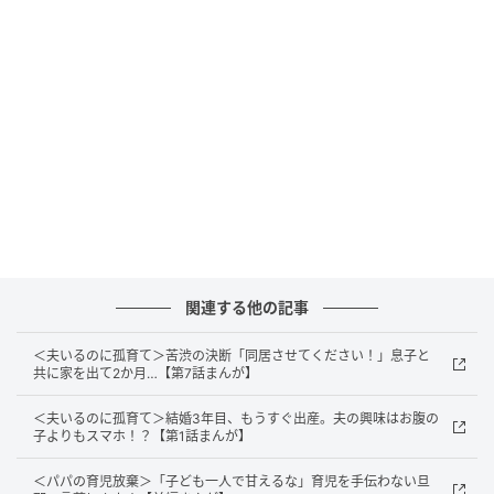
まま黙り込んでいます。私は何も口出しができず、た
だただ3人の様子を見守っていました。するとアサヒは
自信なさげにボソボソと弁解を始めます。その言葉に
義父の目はまたもや鋭くなっています。
関連する他の記事
＜夫いるのに孤育て＞苦渋の決断「同居させてください！」息子と
共に家を出て2か月…【第7話まんが】
＜夫いるのに孤育て＞結婚3年目、もうすぐ出産。夫の興味はお腹の
子よりもスマホ！？【第1話まんが】
＜パパの育児放棄＞「子ども一人で甘えるな」育児を手伝わない旦