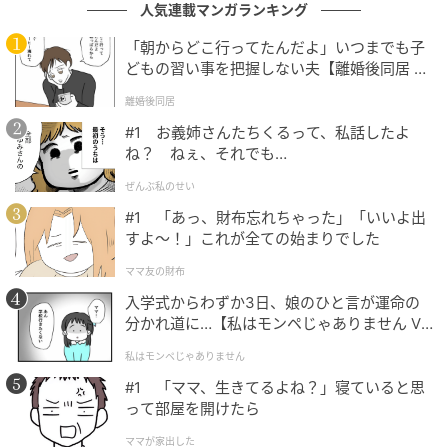
人気連載マンガランキング
「朝からどこ行ってたんだよ」いつまでも子
どもの習い事を把握しない夫【離婚後同居 Vo
l.1】
離婚後同居
#1 お義姉さんたちくるって、私話したよ
ね？ ねぇ、それでも…
ぜんぶ私のせい
#1 「あっ、財布忘れちゃった」「いいよ出
すよ〜！」これが全ての始まりでした
ママ友の財布
入学式からわずか3日、娘のひと言が運命の
分かれ道に…【私はモンペじゃありません Vo
l.1】
私はモンペじゃありません
#1 「ママ、生きてるよね？」寝ていると思
って部屋を開けたら
ママが家出した