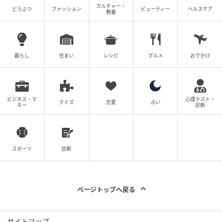
ョン記事や特集コンテンツも強化されます。
カルチャー・
どうぶつ
ファッション
ビューティー
ヘルスケア
教養
作品や店舗に込めた想い、誕生の背景、オーナーやク
リエイターのストーリーを深掘りし、共感を軸とした
ファンとのつながりを育てる発信が展開されていきま
暮らし
住まい
レシピ
グルメ
おでかけ
す。
アート、ストリート、キャラクター、ロゴデザイン、
ショップブランドなど、ジャンルを問わず多様な表現
ビジネス・マ
心理テスト・
クイズ
恋愛
占い
ネー
診断
を歓迎しています。
現在、出店希望パートナーのエントリーを公式サイト
スポーツ
診断
にて受付中です。
受注生産型のため初期費用や在庫リスクを気にせず、
自分の表現をグッズとして届けられます。
ページトップへ戻る
製造・発送を運営に任せられるので、クリエイティブ
サイトマップ