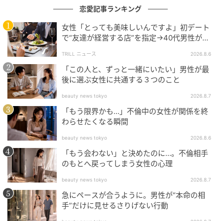
舗のファンコミュニティをオンライン販売へつなげる
恋愛記事ランキング
導線づくりにも対応しています。
女性「とっても美味しいんですよ」初デート
で“友達が経営する店”を指定→40代男性が向
かうが…待ち受けていた“悲惨な結末”
TRILL ニュース
2026.8.6
「この人と、ずっと一緒にいたい」男性が最
ブランド育成とコラボコンテンツ
後に選ぶ女性に共通する３つのこと
beauty news tokyo
2026.8.7
「もう限界かも…」不倫中の女性が関係を終
わらせたくなる瞬間
beauty news tokyo
2026.8.6
「もう会わない」と決めたのに…。不倫相手
のもとへ戻ってしまう女性の心理
beauty news tokyo
2026.8.7
急にペースが合うように。男性が“本命の相
手”だけに見せるさりげない行動