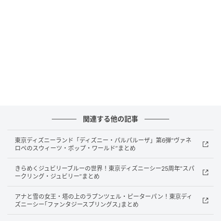
サービス名：DELIGRAPHICS（デリグラフィック
ス）
コンセプト：「”着る”ことで始まる物語」
対象：クリエイター、カフェ・ショップオーナー、
ブランド運営者など
販売モデル：受注生産型
関連する他の記事
DELIGRAPHICSは、「”着る”ことで始まる物語」をコ
ンセプトに、オリジナルグラフィックをTシャツやバッ
東京ディズニーランド「ディズニー・パルパルーザ」第6弾“ヴァネ
ロペのスウィーツ・ポップ・ワールド”まとめ
グなどのアパレルアイテムとして展開できるプラット
フォームです。
きらめくジュビリーブルーの世界！東京ディズニーシー25周年“スパ
ークリング・ジュビリー”まとめ
受注生産型モデルを採用しており、在庫リスクを抑え
アナと雪の女王・塔の上のラプンツェル・ピーターパン！東京ディ
ながら販売できます。
ズニーシー｢ファンタジースプリングス｣まとめ