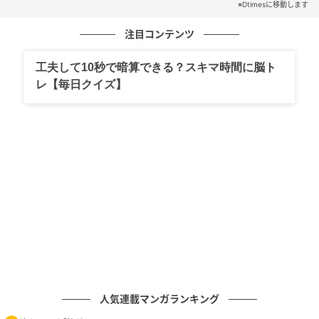
製造や発送のオペレーションは運営側が担うため、出
※Dtimesに移動します
店者は企画や発信に集中できる仕組みとなっていま
注目コンテンツ
す。
工夫して10秒で暗算できる？スキマ時間に脳ト
レ【毎日クイズ】
在庫リスクゼロでグッズ展開
人気連載マンガランキング