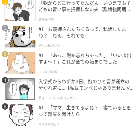
「朝からどこ行ってたんだよ」いつまでも子
どもの習い事を把握しない夫【離婚後同居 Vo
l.1】
離婚後同居
#1 お義姉さんたちくるって、私話したよ
ね？ ねぇ、それでも…
ぜんぶ私のせい
近年、SNSを活用して世界観を発信するカフェやライ
#1 「あっ、財布忘れちゃった」「いいよ出
フスタイルショップが増えています。
すよ〜！」これが全ての始まりでした
一方で「オリジナルグッズを作りたいが在庫が不安」
ママ友の財布
「物販まで手が回らない」といった課題を抱える事業
入学式からわずか3日、娘のひと言が運命の
分かれ道に…【私はモンペじゃありません Vo
者も少なくありません。
l.1】
私はモンペじゃありません
DELIGRAPHICSでは、店舗ロゴやオリジナルキャラク
#1 「ママ、生きてるよね？」寝ていると思
ター、キービジュアルなどを活かしたグッズ展開をサ
って部屋を開けたら
ポートしています。
ママが家出した
ブランドの世界観を”着られる形”で拡張し、リアル店