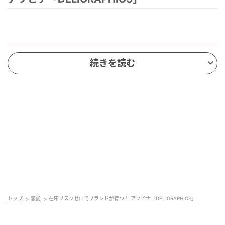
続きを読む
トップ
恋愛
在庫リスクゼロでブランドが育つ！ アソビナ「DELIGRAPHICS」
運営：株式会社アソビナ