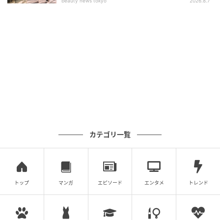
beauty news tokyo
2026.8.7
運営元のアソビナは、数多くのアパレル製造を手がけ
てきた実績を持っていました。
そのノウハウを活かし、商品製作だけでなくコンセプ
ト設計やターゲット設定、世界観づくりなど、ブラン
ディングの段階から伴走するサポートを提供していま
カテゴリ一覧
す。
単発のグッズ販売ではなく、継続的に支持されるブラ
ンド構築を支援する点が特徴です。
トップ
マンガ
エピソード
エンタメ
トレンド
さらに今後は、出店者にフォーカスしたコラボレーシ