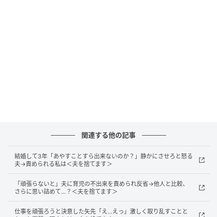
になっていったのです。私に隠れてこそこそと電話を
するようになり、現地のプランについて尋ねても「サ
プライズだから楽しみにしていて」とはぐらかすばか
り。
旅行の詳しい日程やチケットの控えも一切見せてくれ
ませんでした。一抹の不安を抱えながらも、「新婚旅
行だから特別に気合を入れているのだろう」と自分を
納得させ、旅行当日を迎えることになったのです。
出発当日、空港のチェックインカウンターで私は信じ
関連する他の記事
られない光景を目の当たりにしました。夫がスマホで
提示した予約画面には、2枚のチケット。そして搭乗者
結婚して3年「あやすことすら出来ないのか？」静かにさせろと怒る
夫→責められる私は＜夫を捨てます＞
名は夫と義母になっていたのです。あぜんとする私の
背後から、スーツケースを押して着飾った義母が現れ
「頑張らないと」夫に育児の不出来を責められ反省→他人と比較、
ました。
さらに思い詰めて…？＜夫を捨てます＞
仕事を頑張ろうと決意した矢先「え…えっ」激しく取り乱すことと
義母は「私、海外に行ったことがないから楽しみだわ