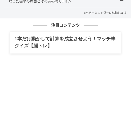
なった衝撃の理由とは＜夫を捨てます＞
♡ 本当に親孝行な息子よね」と悪びれもせずに笑い、
※ベビーカレンダーに移動します
夫も「お前は旅行会社で働いてるし、いつでも行ける
だろう？ 嫁より母親を優先するのは当たり前だ。お前
注目コンテンツ
はお留守番だな！ チケットは母さんと俺の2枚しかな
いから2人で行ってくるわ〜！ 奮発して5つ星ホテルの
1本だけ動かして計算を成立させよう！マッチ棒
◯◯リゾートを予約したんだよね♪」と……。
クイズ【脳トレ】
弟が提案した特別プラン
聞くと、最初は夫も普通に私との新婚旅行を計画して
いたようでしたが、義母に話したことで「自分を連れ
て行ってくれないなんて親不孝だ」と口を挟まれたの
だとか。夫はもともと私を軽く見ていたこともあり、
「どうせ仕事柄、いつでも行けるし」と自分に都合よ
く正当化して、新婚旅行計画がいつのまにか義母への
親孝行旅行にすり替えたのでした。