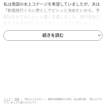
私は南国の水上コテージを希望していましたが、夫は
「新婚旅行くらい男としてビシッと決めたいから、手
配は任せてほしい」と強く主張しました。旅行会社に
勤める私が手配したほうがスムーズだと思いました
が、珍しくやる気を出している夫の気持ちを尊重し、
続きを読む
お任せすることにしました。
夫が手配した不審なサプライズ
数日後、夫は「フィリピンの自然豊かなローカルリゾ
ートを予約した」と報告してきました。私の希望とは
違いましたが、現地文化を味わえるリアルな体験が最
近のトレンドだと熱弁する夫を見て、彼なりに考えて
くれたのだと受け入れました。
トップ
恋愛
「母さんと2人行く！」義母が新婚旅行に同行。私は留守番…「楽しんでき
しかし、その日を境に夫の様子に違和感を覚えるよう
て♡」あっさり受け入れたワケ