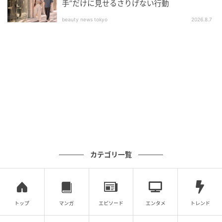
手”だけに見せるさりげない行動
が事前に申し込んでいた一部のツアーもすべてキャン
beauty news tokyo
2026.8.7
セル。キャンセルチャージを支払い、その日以降、ホ
テルに引きこもったそうです。
一方の私は、幸いにも夫とは別で荷物をパッキング
し、それぞれのスーツケースにはそれぞれの荷物しか
入れていなかったので、置いてきぼりを食らった空港
のカウンターで、空席のあった近場の南国リゾート行
きのチケットを手配。搭乗までの間にその場で、ホテ
ルを手配し、ひとりでストレス発散旅行へ。翌日、美
しいエメラルドグリーンの海を背景に、私は夫にテレ
カテゴリ一覧
ビ電話をかけました。
画面越しに見る夫と義母は、そのときすでにゲッソリ
しており、「もう日本に帰りたい」と嘆いていまし
トップ
マンガ
エピソード
エンタメ
トレンド
た。私は「親孝行をたっぷり楽しんでね。それと、あ
なたとは離婚します」とだけ伝えて通話を切りまし