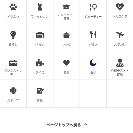
た。
カルチャー・
どうぶつ
ファッション
ビューティー
ヘルスケア
教養
新婚旅行を台無しにした代償
帰国後、疲れ果てた夫に離婚届を突きつけました。話
暮らし
住まい
レシピ
グルメ
おでかけ
し合いを経て、離婚は無事に成立。夫は実家に戻り、
義母と2人暮らしになりましたが、旅行での過酷な体験
をお互いに「お前のせいだ」と責め合い、すっかり関
ビジネス・マ
心理テスト・
係が冷え切ってしまったそうです。
クイズ
恋愛
占い
ネー
診断
その後、夫は義母の過干渉や嫌みに耐えきれなくなり
家を飛び出し、義母はひとり寂しく暮らしていると風
スポーツ
診断
の噂で聞きました。
私は現在、仕事にますます情熱を注いでいます。自分
ページトップへ戻る
がつらい経験をしたからこそ、お客様に心から癒やさ