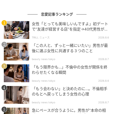
ランを提案してもらうようホテルスタッフに伝えたの
です。
恋愛記事ランキング
そうとは知らず、ホテルで優雅な朝食を楽しんだ夫と
女性「とっても美味しいんですよ」初デート
義母は、英語がからきしダメなこともあり、夫は内容
で“友達が経営する店”を指定→40代男性が向
を十分に確認しないまま、スタッフに勧められたプラ
かうが…待ち受けていた“悲惨な結末”
TRILL ニュース
2026.8.6
ンに申し込み。意気揚々と観光へ出かけ……。
「この人と、ずっと一緒にいたい」男性が最
後に選ぶ女性に共通する３つのこと
弟が提案したプランは、観光地とはほど遠い地元住民
が暮らす街をただ散歩するだけ、衛生面がかなり不安
beauty news tokyo
2026.8.7
な屋台でランチするというもの。さらに夜には、熱帯
「もう限界かも…」不倫中の女性が関係を終
わらせたくなる瞬間
夜と大量の虫に悩まされ、泥まみれになりながらジャ
ングルを探検する過酷なナイトツアーも。
beauty news tokyo
2026.8.6
「もう会わない」と決めたのに…。不倫相手
異国の地で「過酷な現実」を突きつけられた2人は、滞
のもとへ戻ってしまう女性の心理
在わずか2日で疲労困憊。ホテル以外は、思い描いてい
beauty news tokyo
2026.8.7
た優雅な旅行とはまったく違うハードな体験。弟が提
急にペースが合うように。男性が“本命の相
案したツアーですっかり心が折れてしまった2人は、夫