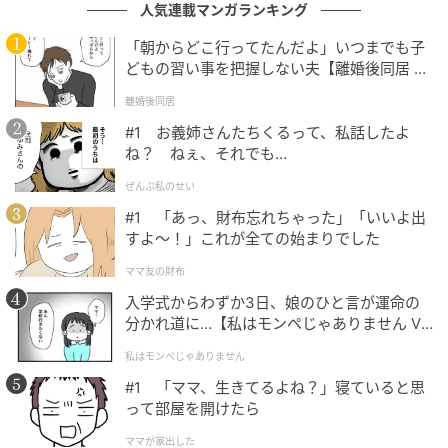
人気連載マンガランキング
多少の後ろめたさでも感じていたのか当日、それも空
「朝からどこ行ってたんだよ」いつまでも子
港のカウンターまで、私に内緒にしていた夫。義母と
どもの習い事を把握しない夫【離婚後同居 Vo
l.1】
結託して、ずっと嘘をついていたのです。悲しみを通
離婚後同居
り越して完全に愛情が冷めきった私は、「わかった、
#1 お義姉さんたちくるって、私話したよ
楽しんできて」とだけ告げて2人を見送りました。
ね？ ねぇ、それでも…
ぜんぶ私のせい
私はすぐさま、ツアーコーディネーターとして働いて
#1 「あっ、財布忘れちゃった」「いいよ出
いる弟に事情を連絡しました。あきれ果てた弟は、
すよ〜！」これが全ての始まりでした
「俺、そこのホテルのお客さんよく案内してるわ！ 俺
がおすすめの観光プランをフロントで提案してもらえ
ママ友の財布
るよう連絡しとくわ！」と言ったのです。
入学式からわずか3日、娘のひと言が運命の
分かれ道に…【私はモンペじゃありません Vo
l.1】
数時間後、現地に到着した夫と義母は、夫が予約した
私はモンペじゃありません
リゾートホテルへ向かい親子水入らずの旅行がスター
#1 「ママ、生きてるよね？」寝ていると思
ト。しかし、東南アジアをメインにコーディネートし
って部屋を開けたら
ている弟が、ホテルへ連絡を取り、翌日からの観光プ
ママが家出した