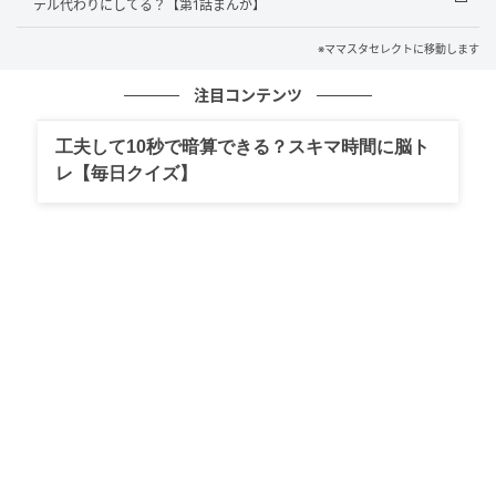
テル代わりにしてる？【第1話まんが】
婚もせずに30才を過ぎ、実家で暮らしていて、休みの
日は外出もせずに家で本ばかり読んでいる私……。私が
※ママスタセレクトに移動します
兄家族と一緒の時間を過ごせば、母は嬉しそうな顔を
注目コンテンツ
します。
工夫して10秒で暗算できる？スキマ時間に脳ト
レ【毎日クイズ】
出典：select.mamastar.jp