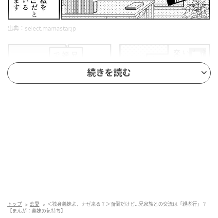
出典：select.mamastar.jp
続きを読む
出典：select.mamastar.jp
トップ
恋愛
＜独身義妹よ、ナゼ来る？＞面倒だけど…兄家族との交流は「親孝行」？
【まんが：義妹の気持ち】