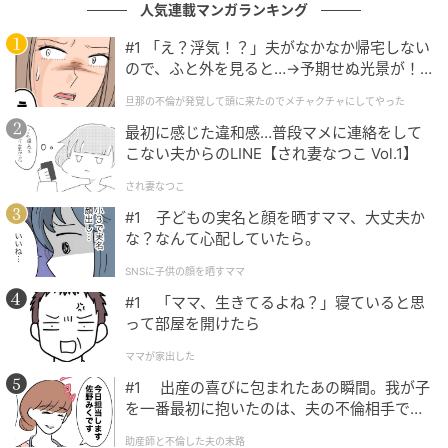
人気連載マンガランキング
#1 「え？浮気！？」夫がなかなか帰宅しない
ので、ふと外を見ると…→予期せぬ光景が！
｜旦那の不倫が発覚して頭に来たのでメチャ
旦那の不倫が発覚して頭に来たのでメチャクチャにしてやった
クチャにしてやった
最初に感じた違和感…普段マメに連絡をして
こない夫からのLINE【され妻なつこ Vol.1】
され妻なつこ
#1 子どもの実名と顔を晒すママ、大丈夫か
出典：select.mamastar.jp
な？なんて心配していたら。
SNSに子供の顔を晒すママ
兄の家族行事に参加することは、心配している母にで
#1 「ママ、生きてるよね？」寝ていると思
きる唯一の親孝行。そんな思いがあったから、私は保
って部屋を開けたら
育園の発表会へ一緒に行くことも了承しました。朝か
ら午後までかかると言うから、仕事は調整して休みを
ママが家出した
取りました。
#1 出産の喜びに包まれたあの瞬間。我が子
を一番最初に抱いたのは、夫の不倫相手でし
た。
助産師と不倫した夫の末路