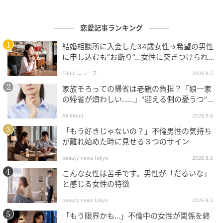
恋愛記事ランキング
結婚相談所に入会した34歳女性→希望の男性
に申し込むも“お断り”…女性に突きつけられた
「高望み」以上の残酷な原因とは？
TRILL ニュース
2026.8.5
家族そろっての帰省は老親の負担？「娘一家
の帰省が煩わしい……」"迎える側の憂うつ"の
正体と対処法
All About
2026.8.6
「もう好きじゃないの？」不倫男性の気持ち
が離れ始めた時に見せる３つのサイン
出典：select.mamastar.jp
beauty news tokyo
2026.8.5
私は母のことが大好きです。でも私の内向的な性格の
こんな女性は苦手です。男性が「だるいな」
せいで、心配をたくさんかけているんだろうと思いま
と感じる女性の特徴
す。だから母から言われたことは親孝行だと思って、
beauty news tokyo
2026.8.5
何も考えずに従っていました。昔から兄の行事にはよ
「もう限界かも…」不倫中の女性が関係を終