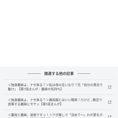
関連する他の記事
＜独身義妹よ、ナゼ来る？＞私は母の言いなり？兄「自分の意志で
動け」【第7話まんが：義妹の気持ち】
＜独身義妹よ、ナゼ来る？＞義両親とはいい関係！だけど…無言で
食事する義妹にモヤッ【第1話まんが】
出典：select.mamastar.jp
母は私のことを可哀想だと思っている気がします。結
＜義母と義妹、迷惑ですッ！＞アポ無しで「泊めて～」わが家をホ