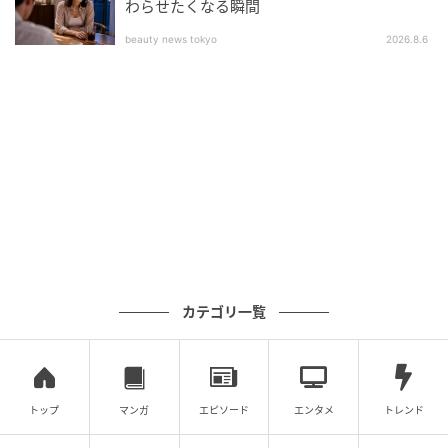
く連れて行かれていたし、別にそれと同じこと。姪っ
わらせたくなる瞬間
子の発表会も、兄家族との食事も外出も、私にとって
beauty news tokyo
2026.8.6
は「兄の行事」なのでした。
母の言うことは間違っていない。母の喜ぶ顔を見るた
めに、母に親孝行をするために、私は姪っ子の発表会
に行くと言ったのです。それなのに……兄からは「いい
加減自立しろ」と言われてしまったのでした。
※この漫画はママスタに寄せられた体験談やご意見を
元に作成しています。
元記事で読む
カテゴリ一覧
次の記事
＜イケメン夫は戦力外！？＞頑張って自分磨
きしてるのに！妻の反応は⇒「今忙しいの」
【まんが】
トップ
マンガ
エピソード
エンタメ
トレンド