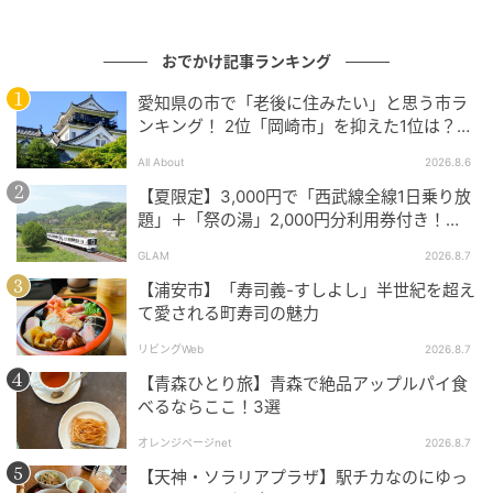
おでかけ記事ランキング
愛知県の市で「老後に住みたい」と思う市ラ
ンキング！ 2位「岡崎市」を抑えた1位は？
【2026年調査】
All About
2026.8.6
【夏限定】3,000円で「西武線全線1日乗り放
題」＋「祭の湯」2,000円分利用券付き！
『秩父 夏のおでかけきっぷ』でお得に秩父観
GLAM
2026.8.7
光
3月29日は、くるくる回してのぞくと春色のきらきら
【浦安市】「寿司義-すしよし」半世紀を超え
世界が広がる万華鏡づくりに挑戦できました。
て愛される町寿司の魅力
リビングWeb
2026.8.7
自分で作った万華鏡で春の景色を楽しめるプログラム
【青森ひとり旅】青森で絶品アップルパイ食
となっています。
べるならここ！3選
オレンジページnet
2026.8.7
【天神・ソラリアプラザ】駅チカなのにゆっ