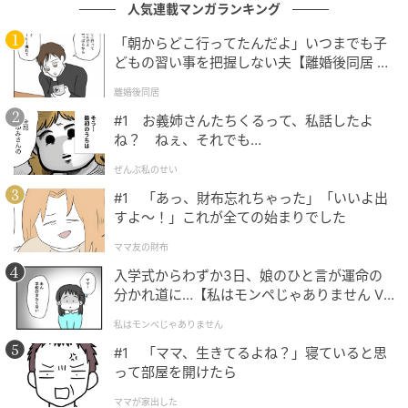
人気連載マンガランキング
3月28日は、自分だけの”おうち型バッグ”に春らしいパ
「朝からどこ行ってたんだよ」いつまでも子
ーツやカラーでデコレーションするワークショップを
どもの習い事を把握しない夫【離婚後同居 Vo
実施しています。
l.1】
離婚後同居
世界にひとつだけのオリジナルバッグが作れます。
#1 お義姉さんたちくるって、私話したよ
ね？ ねぇ、それでも…
ぜんぶ私のせい
#1 「あっ、財布忘れちゃった」「いいよ出
3月29日「くるくるのぞいてみよう！春のきら
すよ〜！」これが全ての始まりでした
きら万華鏡ワークショップ」
ママ友の財布
入学式からわずか3日、娘のひと言が運命の
分かれ道に…【私はモンペじゃありません Vo
l.1】
私はモンペじゃありません
#1 「ママ、生きてるよね？」寝ていると思
って部屋を開けたら
ママが家出した