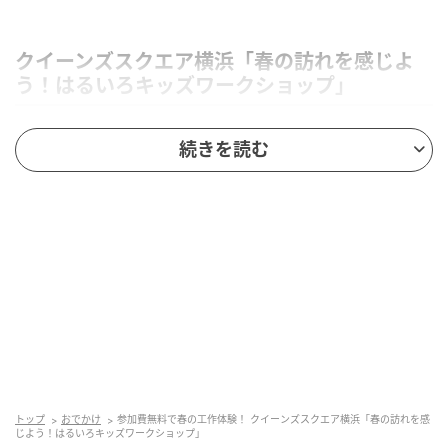
クイーンズスクエア横浜「春の訪れを感じよ
う！はるいろキッズワークショップ」
続きを読む
開催日時：2026年3月28日(土)・29日(日) 11:00〜
トップ
おでかけ
参加費無料で春の工作体験！ クイーンズスクエア横浜「春の訪れを感
17:00（最終受付16:30）
じよう！はるいろキッズワークショップ」