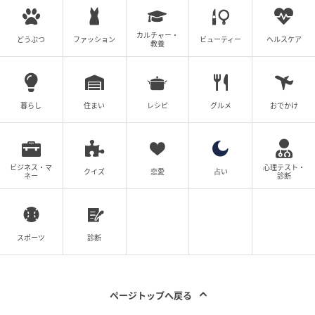
2026年3月21日から29日に開催される「みなとみらい
21さくらフェスタ2026」との連携キャンペーンも実施
カルチャー・
どうぶつ
ファッション
ビューティー
ヘルスケア
しています。
教養
ワークショップ参加時に「さくらパスポート」を提示
したお子様には、ノベルティ「桜の物語工作ブック」
暮らし
住まい
レシピ
グルメ
おでかけ
がプレゼントされます。
2日間合計で先着300名限定のため、なくなり次第終了
です。
ビジネス・マ
心理テスト・
クイズ
恋愛
占い
ネー
診断
「桜の物語工作ブック」は、桜の種類や特徴の紹介も
盛り込んだ、ものづくりと想像力を育む工作ブックと
なっています。
スポーツ
診断
ページトップへ戻る