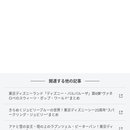
会場：クイーンズスクエア横浜 ステーションコア
B1F（スーパースポーツゼビオ前）
アクセス：みなとみらい線「みなとみらい」駅直結
／JR・地下鉄「桜木町」駅 徒歩8分
参加費：無料（事前申込不要・当日受付）
※材料がなくなり次第終了
春らしいパーツやカラーを使った工作体験を通じて、
季節を感じるものづくりが楽しめます。
関連する他の記事
両日ともに異なるプログラムを用意しており、2日間通
東京ディズニーランド「ディズニー・パルパルーザ」第6弾“ヴァネ
ロペのスウィーツ・ポップ・ワールド”まとめ
して参加するのもおすすめです。
きらめくジュビリーブルーの世界！東京ディズニーシー25周年“スパ
ークリング・ジュビリー”まとめ
アナと雪の女王・塔の上のラプンツェル・ピーターパン！東京ディ