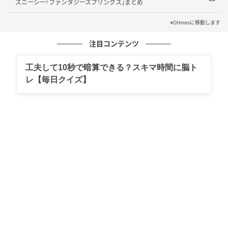
ズニーシー｢ファンタジースプリングス｣まとめ
3月28日「Myおうちバッグをつくろう！春色
デコレーションワークショップ」
※Dtimesに移動します
注目コンテンツ
工夫して10秒で暗算できる？スキマ時間に脳ト
レ【毎日クイズ】