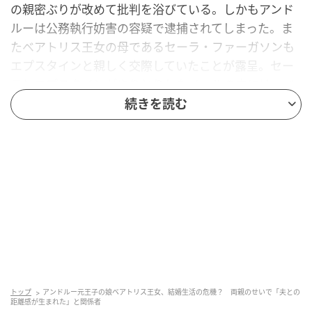
の親密ぶりが改めて批判を浴びている。しかもアンド
ルーは公務執行妨害の容疑で逮捕されてしまった。ま
たベアトリス王女の母であるセーラ・ファーガソンも
エプスタインと親しく交際していたことが露呈。セー
ラとエプスタインがやりとりしたメールの中には、ベ
アトリス王女と妹のユージェニー王女の名前も度々登
続きを読む
場している。2人もエプスタインとの関係で利益を得て
いたのではないか、と疑う声も上がっている。ベアト
リス王女はつらい時期を送っていると友人が話すのも
頷ける。
トップ
アンドルー元王子の娘ベアトリス王女、結婚生活の危機？ 両親のせいで「夫との
距離感が生まれた」と関係者