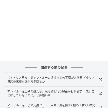
関連する他の記事
ベアトリス王女、父アンドルーの逮捕で夫の実家が大激怒 イタリア
貴族の末裔も評判ガタ落ちか
アンドルー元王子の娘たち、忌み嫌われる理由がわからず 「悪いこ
とはしていないのに」と戸惑い中
アンドルー元王子の元妻セーラ、中東に身を隠す? 娘の王女2人は沈