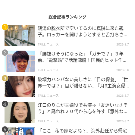
女（Princess Beatrice）、セーラ・ファーガソン（Sarah Ferguson） Max
Mumby/Indigo / Getty Images
総合記事ランキング
関係者によると、ベアトリス王女は今も父のアンドル
銭湯の脱衣所で空いてるのに真隣に来た親
ーを支えたいと考えているという。対するエドアルド
子。ロッカーを開けようとすると舌打ちさ
は自分の仕事にアンドルーやセーラの悪評が影響する
れ…→直後、娘の放った“純粋な一言”に「心の
TRILL ニュース
2026.8.7
のを心から恐れ、アンドルーやセーラとの関係を断ち
中で拍手」
「腰抜けそうになった」「ガチで？」３年
たいと思っている。このところ彼の会社は急成長して
前、“電撃婚”で話題沸騰！国民的ヒット作
いて、富裕層の投資家もついてきたところだという。
『逃げ恥』で異彩放った【国宝級イケメン】
「だから彼は今、仕事のことしか考えていない。ベア
TRILL ニュース
2026.8.6
トリスには同情せざるを得ない」と関係者は話す。別
破壊力ハンパない美しさに「目の保養」「世
界一では？」目が離せない…『月9主演女優
の人物は、出張で物理的な距離ができたことが心の距
（34歳）』“極上”美ショットがすごい
離につながっていると話す。
TRILL ニュース
2026.8.7
江口のりこが夫婦役で共演→「友達いなさそ
う」と誘われ２０代から心を許す【意外な親
友芸人】とは？
TRILL ニュース
2026.8.7
「ここ…私の家だよね？」海外赴任から帰宅