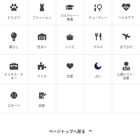
カルチャー・
どうぶつ
ファッション
ビューティー
ヘルスケア
教養
暮らし
住まい
レシピ
グルメ
おでかけ
エプスタイン文書でマスコミが騒いでいた2月にもパームビーチへ。会社の
SNSアカウントにもその様子が投稿されている。 courtesy of Banda via
ビジネス・マ
心理テスト・
Instagram
クイズ
恋愛
占い
ネー
診断
ちなみに先週後半、エドアルドは帰国しイギリスで過
ごした。金曜日には、ベアトリス王女と共にノッティ
ングヒルの寿司レストランに食事に出かけるところを
スポーツ
診断
目撃された。ディナーデートは心の距離を狭めたいと
願うベアトリス王女の努力の表れだと見られている。
ページトップへ戻る