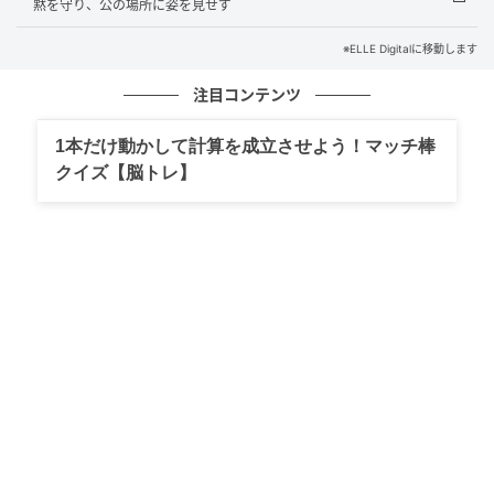
黙を守り、公の場所に姿を見せず
エドアルド・マペッリ・モッツィ（Edoardo Mapelli Mozzi）、ベアトリス王
女（Princess Beatrice） Dave Benett / Getty Images
※ELLE Digitalに移動します
そんな中、夫のエドアルドは王女の元を離れ、アメリ
注目コンテンツ
カのパームビーチへ。今回は自身のインテリアデザイ
ン会社「バンダ」のプロモーションや、あるイベント
1本だけ動かして計算を成立させよう！マッチ棒
クイズ【脳トレ】
で講演するためだが、最近出張が激増しているとい
う。友人は「この数か月、2人の間には明らかに距離が
生じている」「2人の関係はしばらく前からうまくいっ
ていない。でもベアトリスは諦めずになんとか乗り越
えようとしている」と話している。
「ベアトリスはユージェニーとまったく違う。彼女は
無邪気で人のいい面を見ようとし、不都合な真実には
目をつぶろうとする。だからアンドルーの行為には気
が付かなかった。エドアルドにも同じように接してい
る」と友人。エドアルドのことをとにかく信じている