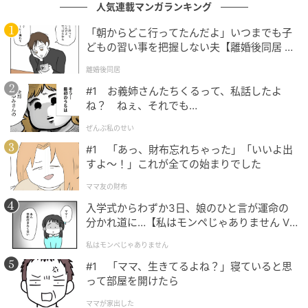
という。「ベアトリスはエドアルドのそばにいたいと
人気連載マンガランキング
思っているが、エドアルドは仕事と出張にますます集
「朝からどこ行ってたんだよ」いつまでも子
中しているようだ。ベアトリスが最も彼を必要として
どもの習い事を把握しない夫【離婚後同居 Vo
いるときに、離れた場所に行っている」。
l.1】
離婚後同居
#1 お義姉さんたちくるって、私話したよ
ね？ ねぇ、それでも…
ぜんぶ私のせい
#1 「あっ、財布忘れちゃった」「いいよ出
すよ〜！」これが全ての始まりでした
ママ友の財布
入学式からわずか3日、娘のひと言が運命の
分かれ道に…【私はモンペじゃありません Vo
l.1】
私はモンペじゃありません
#1 「ママ、生きてるよね？」寝ていると思
って部屋を開けたら
エドアルド・マペッリ・モッツィ（Edoardo Mapelli Mozzi）、ベアトリス王
ママが家出した