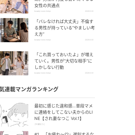
女性の共通点
beauty news tokyo
2026.8.8
「バレなければ大丈夫」不倫す
る男性が持っている“やましい考
え方”
beauty news tokyo
2026.8.8
「これ買っておいたよ」が増え
ていく。男性が“大切な相手”に
しかしない行動
beauty news tokyo
2026.8.8
気連載マンガランキング
最初に感じた違和感…普段マメ
に連絡をしてこない夫からのLI
NE【され妻なつこ Vol.1】
され妻なつこ
#1 「お疲れ〜♡」遅刻するな