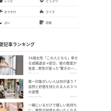
レシピ
どうぶつ
おでかけ
クイズ
占い
診断
愛記事ランキング
34歳女性「この人となら」幸せ
な成婚退会→翌日、彼の態度が
急変…男性が放った“驚きの一
言”に「誰も信じることができま
TRILL ニュース
2026.8.8
せん」
第一印象がいい人は何が違う？
自然と好感を持たれる人の３つ
の習慣
beauty news tokyo
2026.8.8
一緒にいるだけで嬉しい気持ち
に。男性が何度も会いたくなる