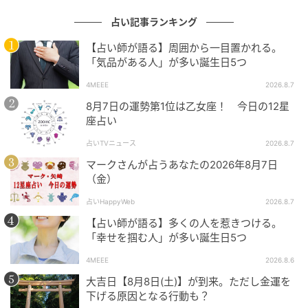
人的な仕事に向いています。かといって自己中心的な
わけではなく、思慮深さがあるとも言えます。
大きい
占い記事ランキング
口、小さい口、どちらかに良し悪しがあるわけではな
【占い師が語る】周囲から一目置かれる。
く、バランス感が大切
です。
「気品がある人」が多い誕生日5つ
4MEEE
2026.8.7
口の大小が与える印象をメイクに生かすなら、いつも
8月7日の運勢第1位は乙女座！ 今日の12星
よりコミュニケーションや能動性を大事にしたい日
座占い
は、リップペンシルなどで上唇の輪郭をオーバー目に
とり相手に働きかける相にするのもいいですし、意思
占いTVニュース
2026.8.7
をはっきりと伝えたい交渉時などは、特に上唇の山の
マークさんが占うあなたの2026年8月7日
（金）
輪郭をキッチリとることを心がけて。集中して一人で
黙々と作業したい時や、周りの雑音や噂話を気にせず
占いHappyWeb
2026.8.7
過ごしたい時は、口の存在感を薄めるように輪郭をコ
【占い師が語る】多くの人を惹きつける。
ンシーラーで消して、小さめにリップラインを描くと
「幸せを掴む人」が多い誕生日5つ
◎。
4MEEE
2026.8.6
大吉日【8月8日(土)】が到来。ただし金運を
下げる原因となる行動も？