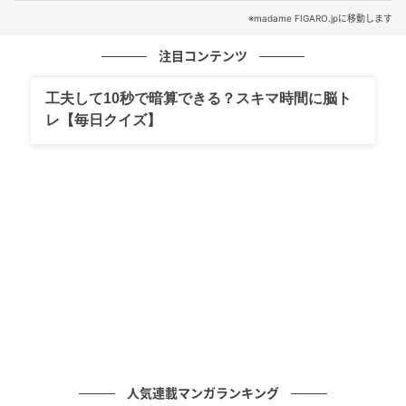
※madame FIGARO.jpに移動します
口のサイズは社交性と比例!?
注目コンテンツ
工夫して10秒で暗算できる？スキマ時間に脳ト
あなたの口は大きい？ 小さい？ 目安となるのは両目の
レ【毎日クイズ】
位置。
左右の瞳孔の真下に唇の端がくるサイズを標準
と考え、これよりも幅が広い場合は「大きな口」、狭
ければ「小さな口」と捉えます。
人気連載マンガランキング