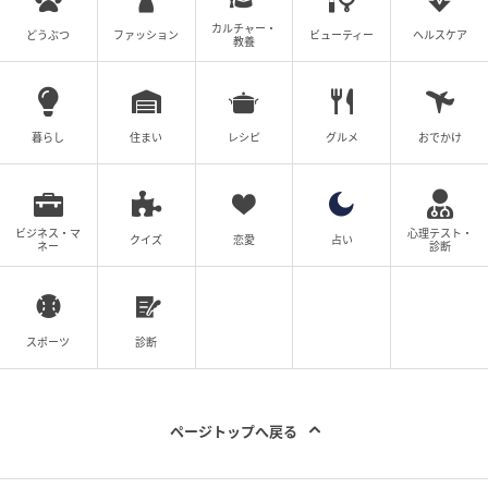
カルチャー・
どうぶつ
ファッション
ビューティー
ヘルスケア
教養
暮らし
住まい
レシピ
グルメ
おでかけ
ビジネス・マ
心理テスト・
クイズ
恋愛
占い
ネー
診断
唇周りのくすみをカバーするコンシーラーカラー。しっとり心地よい使用感
で描きやすさも◎。アディクション ザ リップ ペンシル 001 ￥3,300（4/24発
スポーツ
診断
売）／アディクション ビューティ
ページトップへ戻る