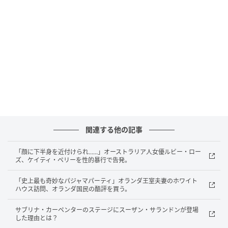
フィガロジャポン
人相学的に「良い唇」とは、
上下の唇の厚みのバラン
スが取れ、自然な血色を感じるピンク色
。程よいカー
関連する他の記事
ブで上唇の山がキツすぎない、口角が引き締まってい
るとさらに理想的です。
「顔に下半身を近付けられ......」オーストラリア人女優ルビー・ロー
ズ、ケイティ・ペリーを性的暴行で告発。
反対に「凶相」となるのは、
曲がったり口角が下がり
「史上最も奇妙なパジャマパーティ」オランダ王室夫妻のホワイト
すぎている口
、いつも半開きの口など。表情のクセで
ハウス訪問、オランダ国民の酷評を買う。
NG唇になってしまっている人は気をつけましょう！ 口
サブリナ・カーペンターのステージにスーザン・サランドンが登場
周りのシワ、唇のくすみなども運気を下げるので、ケ
した理由とは？
アを心がけて。