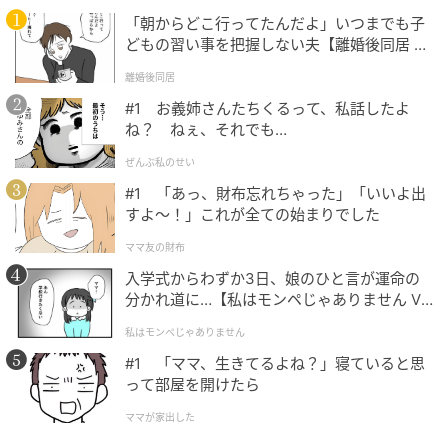
「朝からどこ行ってたんだよ」いつまでも子
どもの習い事を把握しない夫【離婚後同居 Vo
l.1】
離婚後同居
フィガロジャポン
#1 お義姉さんたちくるって、私話したよ
ね？ ねぇ、それでも…
大きな口の人は行動的で交際範囲が広く、恋愛にも能
動的。いわゆる"肉食系"は口が大きい傾向にありま
ぜんぶ私のせい
す。また献身的で世話好き、おしゃべり好きな面も。
#1 「あっ、財布忘れちゃった」「いいよ出
おおらかで情に厚くて、あまりくよくよしないタイプ
すよ〜！」これが全ての始まりでした
が多いはず。口が大きい人は行動力やアピール力があ
ママ友の財布
るので、出世しやすいとも言われています。また、生
入学式からわずか3日、娘のひと言が運命の
まれたばかりの赤ちゃんの口は小さいけれど、成長し
分かれ道に…【私はモンペじゃありません Vo
l.1】
て外の世界に向かうと、口が大きくなっていくもの。
私はモンペじゃありません
#1 「ママ、生きてるよね？」寝ていると思
小さな口の人はどちらかというと受動的で、狭く深い
って部屋を開けたら
人間関係を求めます。外よりも自分へのフォーカスが
ママが家出した
強く、知識欲も旺盛なため、ひとつのことを極める職