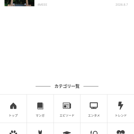
4MEEE
2026.8.7
カテゴリ一覧
トップ
マンガ
エピソード
エンタメ
トレンド
クリーミーなタッチで唇の輪郭をぼかしながら、ふっくら立体感のあるフォ
ルムを演出。YSL ラブヌード リップ シェイパー 44 ￥4,840／イヴ・サンロー
ラン・ボーテ