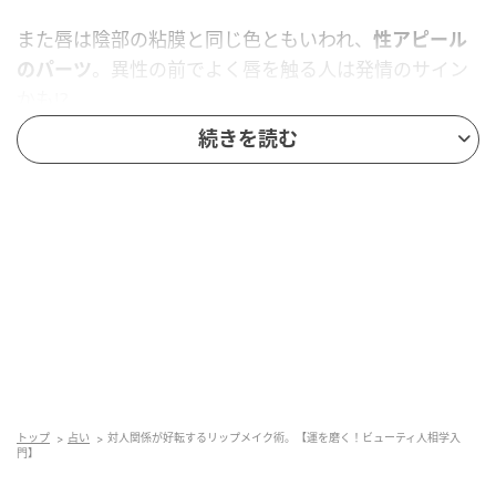
また唇は陰部の粘膜と同じ色ともいわれ、
性アピール
のパーツ
。異性の前でよく唇を触る人は発情のサイン
かも!?
続きを読む
「吉相」とされる唇の特徴は？
トップ
占い
対人関係が好転するリップメイク術。【運を磨く！ビューティ人相学入
門】