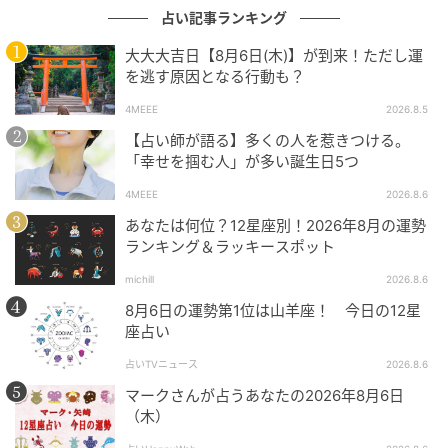
占い記事ランキング
大大大吉日【8月6日(木)】が到来！ただし運
を逃す原因となる行動も？
4MEEE
2026.8.5
【占い師が語る】多くの人を惹きつける。
「幸せを掴む人」が多い誕生日5つ
4MEEE
2026.8.6
あなたは何位？12星座別！2026年8月の運勢
ランキング＆ラッキースポット
michill
2026.8.6
8月6日の運勢第1位は山羊座！ 今日の12星
座占い
占いTVニュース
2026.8.6
マークさんが占うあなたの2026年8月6日
（木）