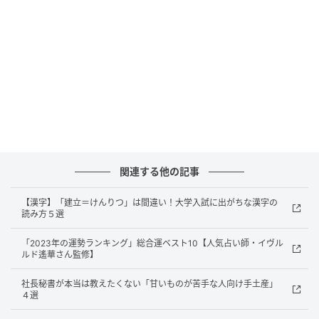
情熱とスピード感を持って取り組めます。待っていた
知らせが届いたり、会いたかった人と会えたりして、
毎日が活性化。何かを学んだり発信を始めたりする
と、新たなつながりが広がりそうです。
【恋愛運】
関連する他の記事
5月19日までは楽をしたい気分なので、片想いや気を
遣う相手とのデートは盛り上がらない星回り。あなた
【漢字】「建立＝けんりつ」は間違い！大学入試に出がちな漢字の
読み方５選
自身にその気はなくても、気軽に行ったはずの食事で
「自分に気がある」と誤解されることも。19日以降は
「2023年の運勢ランキング」総合運ベスト10【人気占い師・イヴル
出会い運が急上昇。マッチングアプリなどにエントリ
ルド遙華さん監修】
ーすれば理想の相手が出現する可能性が。
社長秘書が本当は教えたくない「甘いものが苦手な人向け手土産」
４選