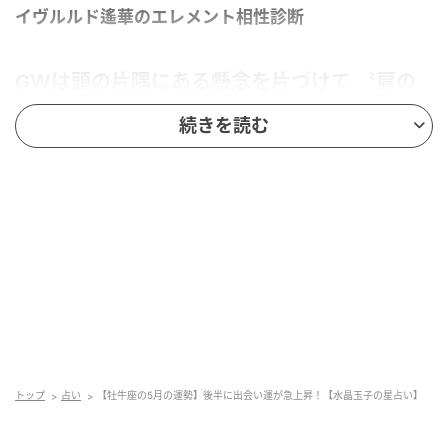
イヴルルド遙華のエレメント相性診断
GWは頭の片隅にある懸念を片づけて 〝肩の
荷〟を下ろす期間に
続きを読む
【全体運】
GWは溜まった雑用を片付けたり、普段手を付けられな
い所を掃除したり、遅れている仕事を挽回したり…と、
地味に心の重荷を下ろす期間に。連休明けはのんびり
屋の牡牛座自身からみてもなかなかエンジンがかから
ず、イライラしてしまうこともありそうですが、無駄
トップ
占い
【牡牛座の5月の運勢】後半に出会い運が急上昇！【水晶玉子の星占い】
なこともすべて心のデトックスと考えて焦らずに。5月
19日にパワーの星・火星が牡牛座に入れば、何事にも