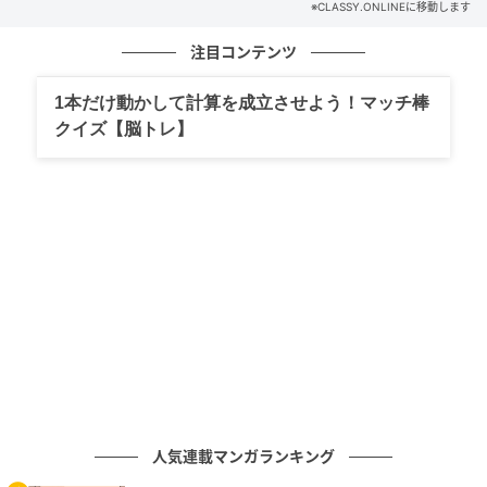
※CLASSY.ONLINEに移動します
【注目の日】
注目コンテンツ
5月17日
1本だけ動かして計算を成立させよう！マッチ棒
クイズ【脳トレ】
牡牛座の新月。ここまでグダグダなことが続いていて
も、ここでのギアチェンジで一気に巻き返せる！
水晶玉子（すいしょう たまこ）さん
東洋・西洋の枠を超えさまざまな占術を研究、独自の
「オリエンタル占星術」を生み出す。数々のメディア
で特集が組まれる人気占い師。
イラスト／Erika Skelton
元記事で読む
人気連載マンガランキング
次の記事