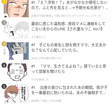
#1 「え？浮気！？」夫がなかなか帰宅しない
【天秤座の5月の運勢】憧れの人と急接近
ので、ふと外を見ると…→予期せぬ光景が！
も！？【水晶玉子の星占い】
｜旦那の不倫が発覚して頭に来たのでメチャ
旦那の不倫が発覚して頭に来たのでメチャクチャにしてやった
クチャにしてやった
最初に感じた違和感…普段マメに連絡をして
こない夫からのLINE【され妻なつこ Vol.1】
の記事をもっとみる
され妻なつこ
#1 子どもの実名と顔を晒すママ、大丈夫か
な？なんて心配していたら。
SNSに子供の顔を晒すママ
#1 「ママ、生きてるよね？」寝ていると思
って部屋を開けたら
ママが家出した
#1 出産の喜びに包まれたあの瞬間。我が子
を一番最初に抱いたのは、夫の不倫相手でし
た。
助産師と不倫した夫の末路