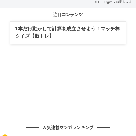
※ELLE Digitalに移動します
注目コンテンツ
1本だけ動かして計算を成立させよう！マッチ棒
クイズ【脳トレ】
Westend61 / Getty Images
テキサスを拠点に活動する性と結婚・家族関係のカウ
ンセラーであるエミリー・ジャメア博士は「結婚する
とき、多くの人は自分の人生をかなり細かく思い描い
ていることに、自分でも気づいていません」と語る。
人気連載マンガランキング
思い描いていた通りにいかない出来事が起きると、そ