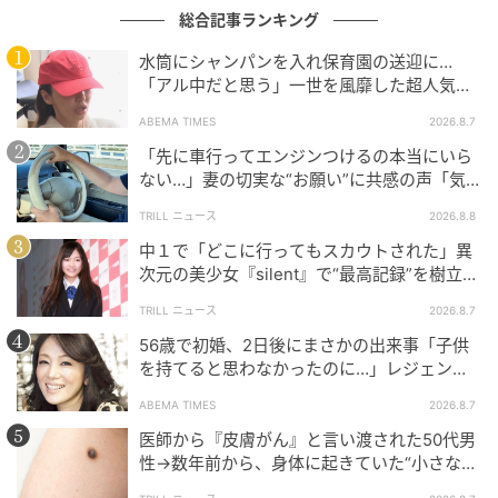
総合記事ランキング
Richard Drury / Getty Images
水筒にシャンパンを入れ保育園の送迎に…
「どちらかが頑固すぎてまったく妥協できなかった
「アル中だと思う」一世を風靡した超人気タ
レント、酒漬けだった日々を告白
り、あるいは対立を怖がるあまり、不満を口にせず衝
ABEMA TIMES
2026.8.7
突から逃げていたり。こうした問題のあるパターン
「先に車行ってエンジンつけるの本当にいら
は、結婚前に解決しておくべきです」とワイリー。
ない…」妻の切実な“お願い”に共感の声「気
づかないんですよね…」
TRILL ニュース
2026.8.8
4. 一緒に過ごす時間と、別々に過ごす時間の
中１で「どこに行ってもスカウトされた」異
バランスは？
次元の美少女『silent』で“最高記録”を樹立し
た「反則級」の【トップ女優】
TRILL ニュース
2026.8.7
56歳で初婚、2日後にまさかの出来事「子供
を持てると思わなかったのに…」レジェンド
美魔女が当時の心境を告白
ABEMA TIMES
2026.8.7
医師から『皮膚がん』と言い渡された50代男
性→数年前から、身体に起きていた“小さな異
変”に「あのとき受診していれば…」