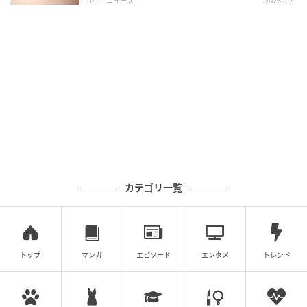
TRILL ニュース
2026.8.7
DejanMilic / Getty Images
結婚したら、すべてを一緒にする夫婦単位の生活を望
む人もいれば、自分の時間を多く必要とする人もい
る。「交際中はたくさん一緒に過ごします。ですが結
婚生活が落ち着くと、一人の時間が恋しくなり、少し
カテゴリ一覧
距離を取りたくなる人も多いです」とジャメア。
5. 自分の親の結婚生活についてどう思ってい
るか
トップ
マンガ
エピソード
エンタメ
トレンド