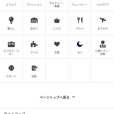
カルチャー・
どうぶつ
ファッション
ビューティー
ヘルスケア
教養
暮らし
住まい
レシピ
グルメ
おでかけ
ビジネス・マ
心理テスト・
クイズ
恋愛
占い
ネー
診断
DjelicS / Getty Images
「親の結婚生活は、あなたが結婚を望む気持ちに影響
スポーツ
診断
していますか。影響しているならどんな点に惹かれて
いるのか、そうでないならどのような違いを感じてい
るのかを考えてみましょう」とワイリー。それぞれに
ページトップへ戻る
とって“成功した結婚”とはどんなものかを話し合ってみ
よう。
サイトマップ