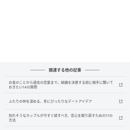
Anna Blazhuk / Getty Images
近年では、結婚という形を選ばないカップルも少なく
ない。では、なぜあえて結婚するのだろうか。「強い
恋愛感情だけが、結婚の理由であってはいけません」
関連する他の記事
と結婚カウンセラーのエリン・ワイリーは説明する。
お金のことから過去の恋愛まで。結婚を決意する前に相手に聞いて
「結婚が二人の関係に、そしてそれぞれの人生に、ど
おきたい14の質問
んな価値を加えるか考えてください」
ふたりの仲を深める、冬にぴったりなデートアイデア
2. 変化や予期せぬ出来事に、どう対処するか
別れそうなカップルが今すぐ試すべき、恋心を取り戻すための11の
方法