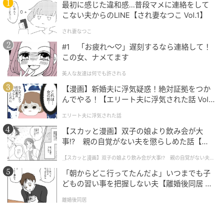
れがふたりの関係に負担になることもある。答えを考
最初に感じた違和感…普段マメに連絡をして
える際には、過去の具体的な経験を思い出してみると
こない夫からのLINE【され妻なつこ Vol.1】
役立つかもしれない。
され妻なつこ
#1 「お疲れ〜♡」遅刻するなら連絡して！
この女、ナメてます
3. 意見がぶつかったときに、うまく話しあえ
ているか
美人な友達は何でも許される
【漫画】新婚夫に浮気疑惑！絶対証拠をつか
んでやる！【エリート夫に浮気された話 Vol.
1】
エリート夫に浮気された話
【スカッと漫画】双子の娘より飲み会が大
事!? 親の自覚がない夫を懲らしめた話【第1
話】
【スカッと漫画】双子の娘より飲み会が大事!? 親の自覚がない夫を
懲らしめた話
「朝からどこ行ってたんだよ」いつまでも子
どもの習い事を把握しない夫【離婚後同居 Vo
l.1】
離婚後同居