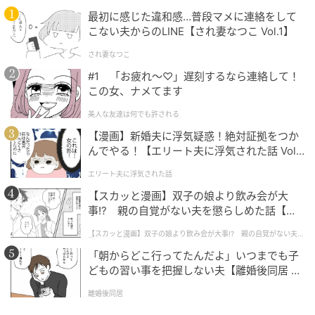
ん、複数のチャームを組み合わせてブーケのように華
最初に感じた違和感…普段マメに連絡をして
やかに仕上げるのもおすすめ。
こない夫からのLINE【され妻なつこ Vol.1】
され妻なつこ
#1 「お疲れ〜♡」遅刻するなら連絡して！
この女、ナメてます
美人な友達は何でも許される
【漫画】新婚夫に浮気疑惑！絶対証拠をつか
んでやる！【エリート夫に浮気された話 Vol.
1】
エリート夫に浮気された話
【スカッと漫画】双子の娘より飲み会が大
事!? 親の自覚がない夫を懲らしめた話【第1
話】
【スカッと漫画】双子の娘より飲み会が大事!? 親の自覚がない夫を
懲らしめた話
「朝からどこ行ってたんだよ」いつまでも子
どもの習い事を把握しない夫【離婚後同居 Vo
l.1】
離婚後同居