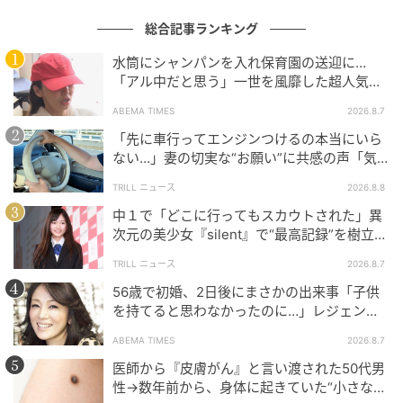
総合記事ランキング
水筒にシャンパンを入れ保育園の送迎に…
「アル中だと思う」一世を風靡した超人気タ
レント、酒漬けだった日々を告白
ABEMA TIMES
2026.8.7
「先に車行ってエンジンつけるの本当にいら
ない…」妻の切実な“お願い”に共感の声「気
づかないんですよね…」
TRILL ニュース
2026.8.8
中１で「どこに行ってもスカウトされた」異
次元の美少女『silent』で“最高記録”を樹立し
チャーム 各￥17,200 ブレスレット19cm / 22cm￥46,400／以上カレワラ
た「反則級」の【トップ女優】
Hearst Owned
TRILL ニュース
2026.8.7
56歳で初婚、2日後にまさかの出来事「子供
チャームは100％リサイクルシルバーを採用し、EUの
を持てると思わなかったのに…」レジェンド
REACH規則（化学物質の登録・評価・認可・制限に関
美魔女が当時の心境を告白
ABEMA TIMES
2026.8.7
する規則）を遵守。「カレワラ」が誇る環境に配慮し
医師から『皮膚がん』と言い渡された50代男
たクリエーションは、身に着けるたびに心地よい充足
性→数年前から、身体に起きていた“小さな異
感を与えてくれる。