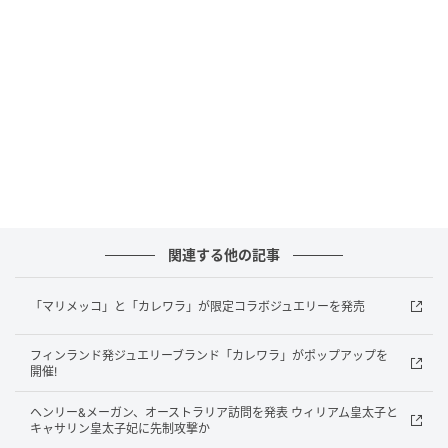
モダンで遊び心あふれる花々を自由に解釈し、ヘルシ
ンキにある「カレワラ」のアトリエにて、熟練した職
人の手仕事によって一点一点ていねいにハンドメイ
ド。
関連する他の記事
「マリメッコ」と「カレワラ」が限定コラボジュエリーを発売
フィンランド発ジュエリーブランド「カレワラ」がポップアップを
開催!
ヘンリー&メーガン、オーストラリア訪問を発表 ウィリアム皇太子と
キャサリン皇太子妃に先制攻撃か