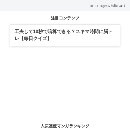
※ELLE Digitalに移動します
注目コンテンツ
工夫して10秒で暗算できる？スキマ時間に脳ト
レ【毎日クイズ】
Hearst Owned
さらにこのコレクションの最大の魅力は、チャームで
カスタマイズして自分らしいスタイルをつくることが
できること。5種類のフローラルチャームに加え、サイ
ズの異なるチェーンネックレスやブレスレットも展開
し、レイヤードが楽しめるコレクションとなってい
人気連載マンガランキング
る。お気に入りの一輪をシックにまとうのはもちろ