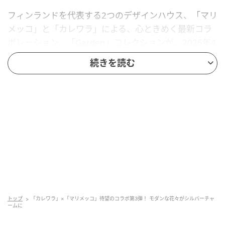
フィンランドを代表する2つのデザインハウス、「マリ
メッコ」と「カレワラ」による、心ときめく最新コラ
ボレーション、「Garden」コレクションが、2026年4
月下旬よりローンチ。今回で3回目となるコラボでは、
続きを読む
「マリメッコ」の新しいフローラルプリントをジュエ
リーへと落とし込んだ、可憐で創造性あふれるシリー
ズが展開される。
今回のコレクションの主役は、「マリメッコ」の5人の
プリントデザイナーによる個性豊かなフローラルモチ
ーフ。2025年にアジア各地を巡回した「マリメッコ」
のポップアップエキシビション「Field of Flowers」の
ために制作された最新デザインを、彫刻的なシルバー
ジュエリーへと昇華。エルヤ・ヒルヴィ、アイノ＝マ
トップ
「カレワラ」×「マリメッコ」待望のコラボ第3弾！ モダンな花々がシルバーチャ
イヤ・メッツォラ、アンッティ・ケッキ、エイヤ・ヴ
ームに
ェヴィライネン、鈴木マサルの5名のクリエイターが。