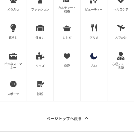
カルチャー・
どうぶつ
ファッション
ビューティー
ヘルスケア
教養
暮らし
住まい
レシピ
グルメ
おでかけ
ビジネス・マ
心理テスト・
クイズ
恋愛
占い
ネー
診断
Hearst Owned
スポーツ
診断
ページトップへ戻る
Hearst Owned