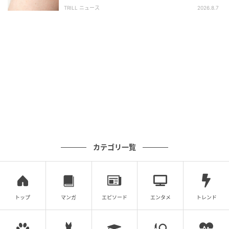
変”に「あのとき受診していれば…」
TRILL ニュース
2026.8.7
待望の「Garden」コレクションは、「カレワラ」オン
ラインストアにて2026年4月28日より、また東京およ
び大阪で開催される「カレワラ」ポップアップにて発
売予定。いち早くその輝きを手に取ることができるポ
ップアップイベントもぜひチェックして！
カテゴリ一覧
トップ
マンガ
エピソード
エンタメ
トレンド