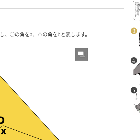
とし、○の角をa、△の角をbと表します。