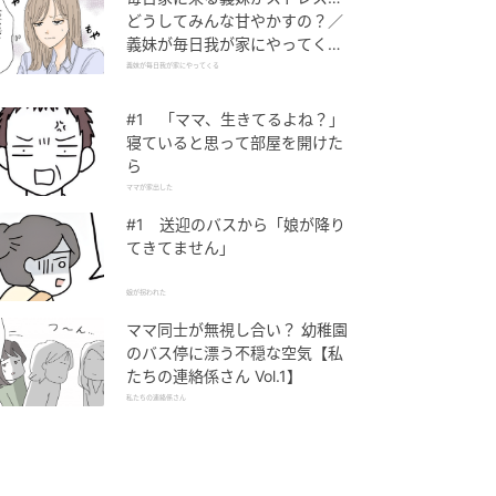
どうしてみんな甘やかすの？／
義妹が毎日我が家にやってくる
（1）【義父母がシンドイんで
義妹が毎日我が家にやってくる
す！ まんが】
#1 「ママ、生きてるよね？」
寝ていると思って部屋を開けた
ら
ママが家出した
#1 送迎のバスから「娘が降り
てきてません」
娘が拐われた
ママ同士が無視し合い？ 幼稚園
のバス停に漂う不穏な空気【私
たちの連絡係さん Vol.1】
私たちの連絡係さん