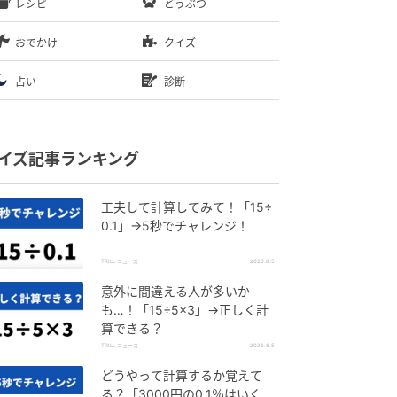
レシピ
どうぶつ
おでかけ
クイズ
占い
診断
イズ記事ランキング
工夫して計算してみて！「15÷
0.1」→5秒でチャレンジ！
TRILL ニュース
2026.8.5
意外に間違える人が多いか
も…！「15÷5×3」→正しく計
算できる？
TRILL ニュース
2026.8.5
どうやって計算するか覚えて
る？「3000円の0.1％はいく