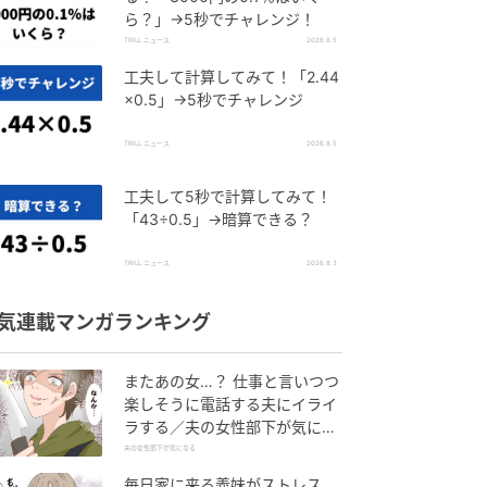
ら？」→5秒でチャレンジ！
TRILL ニュース
2026.8.5
工夫して計算してみて！「2.44
×0.5」→5秒でチャレンジ
TRILL ニュース
2026.8.5
工夫して5秒で計算してみて！
「43÷0.5」→暗算できる？
TRILL ニュース
2026.8.3
気連載マンガランキング
またあの女…？ 仕事と言いつつ
楽しそうに電話する夫にイライ
ラする／夫の女性部下が気にな
る（1）【夫婦の危機 まんが】
夫の女性部下が気になる
毎日家に来る義妹がストレス…