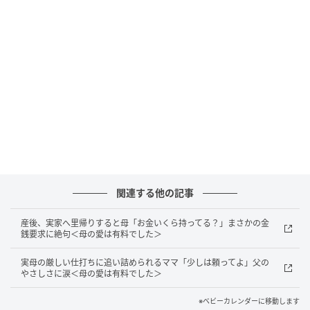
その様子を陰から見ていた母親が……！？
母親からの新たなる責め苦
関連する他の記事
産後、実家へ里帰りすると母「お金いくら持ってる？」まさかの金
銭要求に絶句＜母の愛は有料でした＞
実母の厳しい仕打ちに追い詰められるママ「少しは頼ってよ」父の
やさしさに涙＜母の愛は有料でした＞
※ベビーカレンダーに移動します