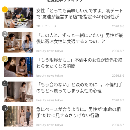
女性「とっても美味しいんですよ」初デート
で“友達が経営する店”を指定→40代男性が向
かうが…待ち受けていた“悲惨な結末”
TRILL ニュース
2026.8.6
「この人と、ずっと一緒にいたい」男性が最
後に選ぶ女性に共通する３つのこと
beauty news tokyo
2026.8.7
「もう限界かも…」不倫中の女性が関係を終
わらせたくなる瞬間
beauty news tokyo
2026.8.6
「もう会わない」と決めたのに…。不倫相手
のもとへ戻ってしまう女性の心理
beauty news tokyo
2026.8.7
急にペースが合うように。男性が“本命の相
手”だけに見せるさりげない行動
beauty news tokyo
2026.8.7