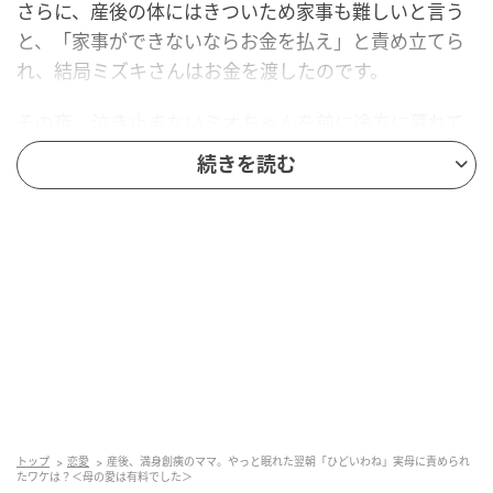
さらに、産後の体にはきついため家事も難しいと言う
と、「家事ができないならお金を払え」と責め立てら
れ、結局ミズキさんはお金を渡したのです。
その夜、泣き止まないミオちゃんを前に途方に暮れて
いると、母親から怒鳴られ「里帰りは思っていたもの
続きを読む
と違った」と涙を流します。
数日後、またしても泣き止まない娘に手を焼くミズキ
さんへ、父親がそっと声をかけ、抱っこを代わって寝
かしつけてくれました。
「俺じゃ頼りないかもしれないけど……」と産後のつら
さに寄り添う父親。
追い詰められていたミズキさんは父親のやさしさに触
れ、再び涙を流すのでした。
トップ
恋愛
産後、満身創痍のママ。やっと眠れた翌朝「ひどいわね」実母に責められ
たワケは？＜母の愛は有料でした＞