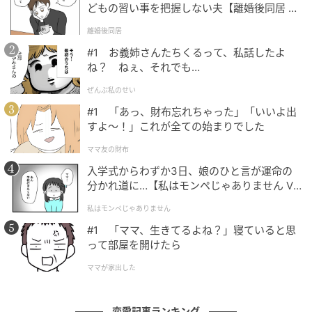
どもの習い事を把握しない夫【離婚後同居 Vo
l.1】
離婚後同居
#1 お義姉さんたちくるって、私話したよ
ね？ ねぇ、それでも…
ぜんぶ私のせい
#1 「あっ、財布忘れちゃった」「いいよ出
すよ〜！」これが全ての始まりでした
ママ友の財布
入学式からわずか3日、娘のひと言が運命の
分かれ道に…【私はモンペじゃありません Vo
l.1】
私はモンペじゃありません
#1 「ママ、生きてるよね？」寝ていると思
ベビーカレンダー
って部屋を開けたら
ママが家出した
恋愛記事ランキング