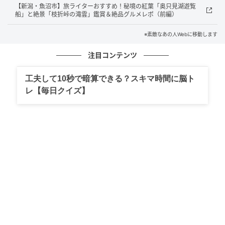
【新潟・魚沼市】旅ライターおすすめ！秘境の紅葉「奥只見湖遊覧
船」と絶景「枝折峠の滝雲」鑑賞＆絶品グルメレポ（前編）
シンガポールの国花であるランの美しさに地曳さんも
うっとり。
※素敵なあの人Webに移動します
注目コンテンツ
工夫して10秒で暗算できる？スキマ時間に脳ト
レ【毎日クイズ】