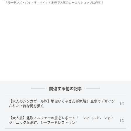
まさに自然とテクノロジーの融合を感じさせてくれる
「ガーデンズ・バイ・ザ・ベイ」と地元で人気のローカルショップは必見！
植物園。冷室内は歩きやすいスロープを進んで行くと
世界の植物に出合えます。自宅ベランダで植物を育て
ている私は大興奮。かなり癒されました。空中遊歩道
散歩や夜景も素敵なので、午後〜夜にかけて訪ずれて
関連する他の記事
【大人のシンガポール旅】地曳いく子さんが体験！ 風水でデザイン
された上質な街を歩く
【大人旅】北欧ノルウェーの旅をレポート！ フィヨルド、フォト
ジェニックな港町、シーフードレストラン！
素敵なあの人Web