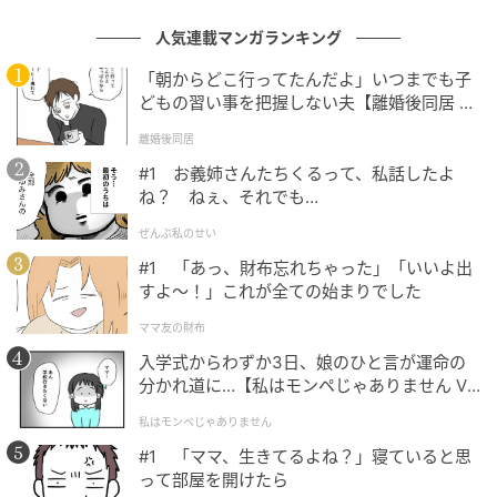
人気連載マンガランキング
「朝からどこ行ってたんだよ」いつまでも子
どもの習い事を把握しない夫【離婚後同居 Vo
l.1】
離婚後同居
#1 お義姉さんたちくるって、私話したよ
ね？ ねぇ、それでも…
ぜんぶ私のせい
#1 「あっ、財布忘れちゃった」「いいよ出
すよ〜！」これが全ての始まりでした
素敵なあの人Web
ママ友の財布
入学式からわずか3日、娘のひと言が運命の
現代的な建築のフラワードーム。
分かれ道に…【私はモンペじゃありません Vo
l.1】
私はモンペじゃありません
#1 「ママ、生きてるよね？」寝ていると思
って部屋を開けたら