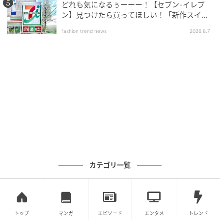
どれも気になるぅーーー！【セブン-イレブ
ン】見つけたら買ってほしい！「新作スイー
ツ」
fashion trend news
2026.8.7
素敵なあの人Web
カテゴリ一覧
素敵なあの人Web
トップ
マンガ
エピソード
エンタメ
トレンド