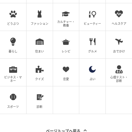
高さ25～50ｍのスーパーツリー。
カルチャー・
どうぶつ
ファッション
ビューティー
ヘルスケア
教養
暮らし
住まい
レシピ
グルメ
おでかけ
ビジネス・マ
心理テスト・
クイズ
恋愛
占い
ネー
診断
素敵なあの人Web
スポーツ
診断
日が落ちると光と音のショー「ガーデン・ラプソデ
ィ」が幻想的な眺めを織りなす。
ページトップへ戻る