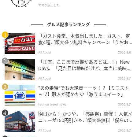
ママが家出した
グルメ記事ランキング
「ガスト食堂、本気出しました」ガスト、定
食4種ご飯大盛り無料キャンペーン「うおお
おおおうまそう」
All About
2026.8.6
「正直、ここまで反響があるとは…！」New
Days、「見た目は地味だけど、本当に美味し
い」話題の弁当が再登場
All About
2026.8.7
“あの番組”でも大絶賛ーーッ！？【ミニスト
ップ】職人が認めた♡「激うまスイーツ」
fashion trend news
2026.8.7
明日から！ かつや、「感謝祭」開催！ 人気メ
ニューが150円引き＆ご飯大盛無料「僕らの
望んだ感謝祭だ」
All About
2026.8.7