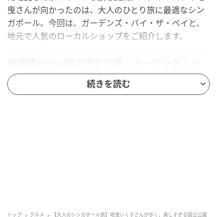
曳さんが向かったのは、大人のひとり旅に最適なシン
ガポール。今回は、ガーデンズ・バイ・ザ・ベイと、
地元で人気のローカルショップをご紹介します。
総面積101ha超の国立公園『ガーデンズ・バ
イ・ザ・ベイ』
続きを読む
斬新な発想と圧倒的な存在感でオープン以来注目を集
める植物園施設。世界最大級のガラスの冷室では、ラ
ンやモクレンをはじめ5大陸から集めた植物や花を生
育。夜のライトアップも話題の「スーパーツリー」
は、幹のまわりを200種、16万2900本以上の植物で覆
われた高層庭園で、歩きながらマリーナ地区を一望で
きるのも魅力。
IKUKO’S COMMENT
トップ
グルメ
【大人のシンガポール旅】地曳いく子さんが歩く、美しすぎる国立公園