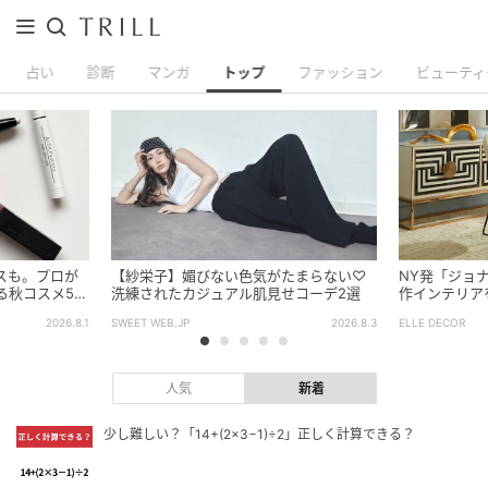
占い
診断
マンガ
トップ
ファッション
ビューティ
スも。プロが
【紗栄子】媚びない色気がたまらない♡
NY発「ジョ
る秋コスメ5選
洗練されたカジュアル肌見せコーデ2選
作インテリア
2026.8.1
SWEET WEB.JP
2026.8.3
ELLE DECOR
人気
新着
少し難しい？「14+(2×3−1)÷2」正しく計算できる？