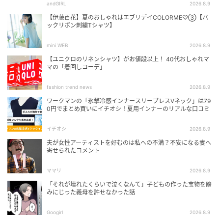
andGIRL
2026.8.9
【伊藤百花】夏のおしゃれはエブリデイCOLORME♡③【バ
ックリボン刺繍Tシャツ】
mini WEB
2026.8.9
【ユニクロのリネンシャツ】がお値段以上！ 40代おしゃれマ
マの「着回しコーデ」
fashion trend news
2026.8.9
ワークマンの「氷撃冷感インナースリーブレスVネック」は79
0円でまとめ買いにイチオシ！夏用インナーのリアルな口コミ
イチオシ
2026.8.9
夫が女性アーティストを好むのは私への不満？不安になる妻へ
寄せられたコメント
ママリ
2026.8.9
「それが壊れたくらいで泣くなんて」子どもの作った宝物を踏
みにじった義母を許せなかった話
Googirl
2026.8.9