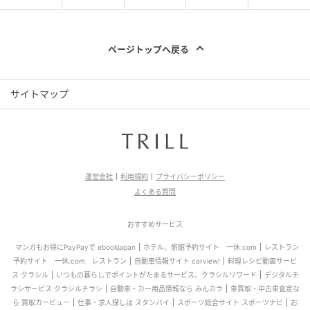
ページトップへ戻る
サイトマップ
運営会社
利用規約
プライバシーポリシー
よくある質問
おすすめサービス
マンガもお得にPayPayで ebookjapan
ホテル、旅館予約サイト 一休.com
レストラン
予約サイト 一休.com レストラン
自動車情報サイト carview!
料理レシピ動画サービ
ス クラシル
いつもの暮らしでポイントがたまるサービス、クラシルリワード
デジタルチ
ラシサービス クラシルチラシ
自動車・カー用品情報なら みんカラ
車買取・中古車査定な
ら 買取カービュー
仕事・求人探しは スタンバイ
スポーツ総合サイト スポーツナビ
お