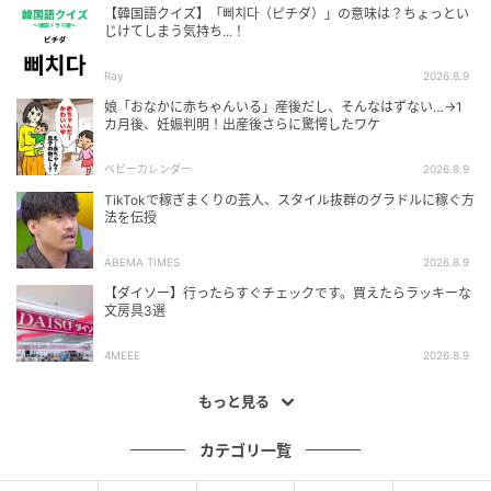
【韓国語クイズ】「삐치다（ピチダ）」の意味は？ちょっとい
じけてしまう気持ち...！
Ray
2026.8.9
娘「おなかに赤ちゃんいる」産後だし、そんなはずない…→1
カ月後、妊娠判明！出産後さらに驚愕したワケ
ベビーカレンダー
2026.8.9
TikTokで稼ぎまくりの芸人、スタイル抜群のグラドルに稼ぐ方
法を伝授
ABEMA TIMES
2026.8.9
【ダイソー】行ったらすぐチェックです。買えたらラッキーな
文房具3選
4MEEE
2026.8.9
もっと見る
カテゴリ一覧