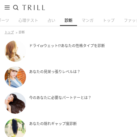
ポーツ
心理テスト
占い
診断
マンガ
トップ
ファッ
トップ
診断
ドライorウェット!?あなたの性格タイプを診断
あなたの見栄っ張りレベルは？
今のあなたに必要なパートナーとは？
あなたの隠れギャップ度診断