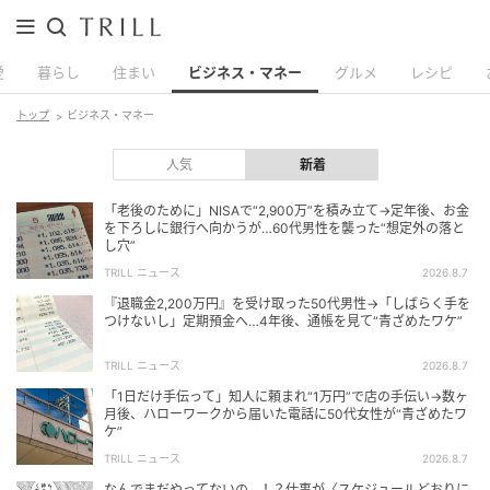
愛
暮らし
住まい
ビジネス・マネー
グルメ
レシピ
トップ
ビジネス・マネー
人気
新着
「老後のために」NISAで“2,900万”を積み立て→定年後、お金
を下ろしに銀行へ向かうが…60代男性を襲った“想定外の落と
し穴”
TRILL ニュース
2026.8.7
『退職金2,200万円』を受け取った50代男性→「しばらく手を
つけないし」定期預金へ…4年後、通帳を見て“青ざめたワケ”
TRILL ニュース
2026.8.7
「1日だけ手伝って」知人に頼まれ“1万円”で店の手伝い→数ヶ
月後、ハローワークから届いた電話に50代女性が“青ざめたワ
ケ”
TRILL ニュース
2026.8.7
なんでまだやってないの…！？仕事が〈スケジュールどおりに