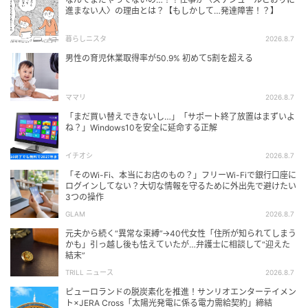
進まない人〉の理由とは？【もしかして…発達障害！？】
暮らしニスタ
2026.8.7
男性の育児休業取得率が50.9% 初めて5割を超える
ママリ
2026.8.7
「まだ買い替えできないし…」「サポート終了放置はまずいよ
ね？」Windows10を安全に延命する正解
イチオシ
2026.8.7
「そのWi-Fi、本当にお店のもの？」フリーWi-Fiで銀行口座に
ログインしてない？大切な情報を守るために外出先で避けたい
3つの操作
GLAM
2026.8.7
元夫から続く“異常な束縛”→40代女性「住所が知られてしまう
かも」引っ越し後も怯えていたが…弁護士に相談して“迎えた
結末”
TRILL ニュース
2026.8.7
ピューロランドの脱炭素化を推進！サンリオエンターテイメン
ト×JERA Cross「太陽光発電に係る電力需給契約」締結