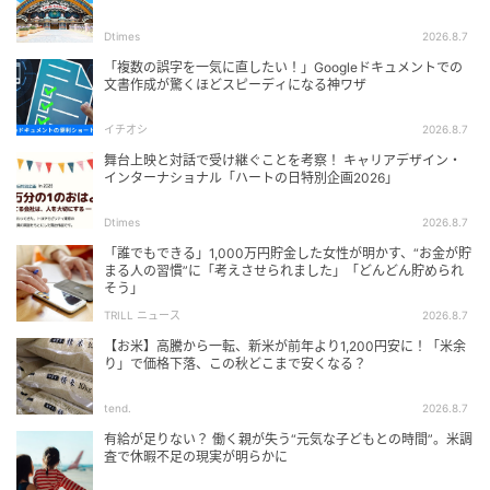
Dtimes
2026.8.7
「複数の誤字を一気に直したい！」Googleドキュメントでの
文書作成が驚くほどスピーディになる神ワザ
イチオシ
2026.8.7
舞台上映と対話で受け継ぐことを考察！ キャリアデザイン・
インターナショナル「ハートの日特別企画2026」
Dtimes
2026.8.7
「誰でもできる」1,000万円貯金した女性が明かす、“お金が貯
まる人の習慣”に「考えさせられました」「どんどん貯められ
そう」
TRILL ニュース
2026.8.7
【お米】高騰から一転、新米が前年より1,200円安に！「米余
り」で価格下落、この秋どこまで安くなる？
tend.
2026.8.7
有給が足りない？ 働く親が失う“元気な子どもとの時間”。米調
査で休暇不足の現実が明らかに