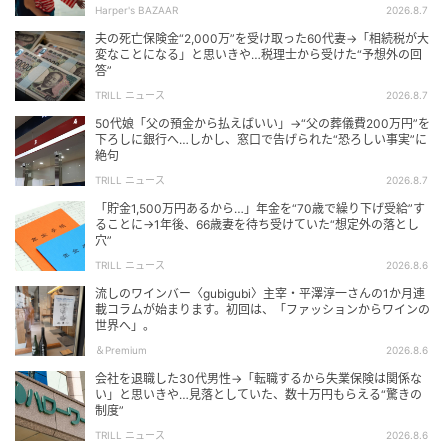
Harper's BAZAAR
2026.8.7
夫の死亡保険金“2,000万”を受け取った60代妻→「相続税が大
変なことになる」と思いきや…税理士から受けた“予想外の回
答”
TRILL ニュース
2026.8.7
50代娘「父の預金から払えばいい」→“父の葬儀費200万円”を
下ろしに銀行へ…しかし、窓口で告げられた“恐ろしい事実”に
絶句
TRILL ニュース
2026.8.7
「貯金1,500万円あるから…」年金を“70歳で繰り下げ受給”す
ることに→1年後、66歳妻を待ち受けていた“想定外の落とし
穴”
TRILL ニュース
2026.8.6
流しのワインバー〈gubigubi〉主宰・平澤淳一さんの1か月連
載コラムが始まります。初回は、「ファッションからワインの
世界へ」。
＆Premium
2026.8.6
会社を退職した30代男性→「転職するから失業保険は関係な
い」と思いきや…見落としていた、数十万円もらえる“驚きの
制度”
TRILL ニュース
2026.8.6