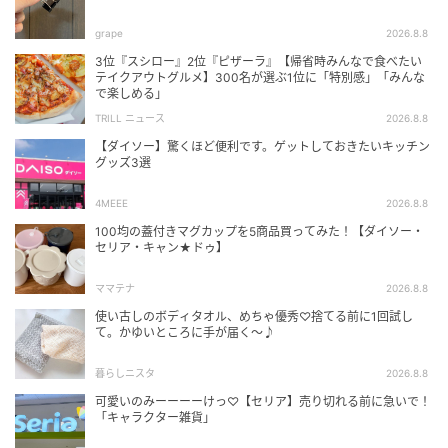
grape
2026.8.8
3位『スシロー』2位『ピザーラ』【帰省時みんなで食べたい
テイクアウトグルメ】300名が選ぶ1位に「特別感」「みんな
で楽しめる」
TRILL ニュース
2026.8.8
【ダイソー】驚くほど便利です。ゲットしておきたいキッチン
グッズ3選
4MEEE
2026.8.8
100均の蓋付きマグカップを5商品買ってみた！【ダイソー・
セリア・キャン★ドゥ】
ママテナ
2026.8.8
使い古しのボディタオル、めちゃ優秀♡捨てる前に1回試し
て。かゆいところに手が届く～♪
暮らしニスタ
2026.8.8
可愛いのみーーーーけっ♡【セリア】売り切れる前に急いで！
「キャラクター雑貨」