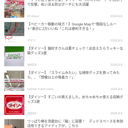
で反響。ぬい活＆防災ポーチにも大活躍
All About
2026.8.8
【ベビーカー移動の味方！】Google Mapで“階段なしルー
ト”表示に2万いいね「これは便利すぎる！」
ママリ
2026.8.8
【ダイソー】猫好きさんは要チェック！出会えたらラッキーな
猫グッズ3選
4MEEE
2026.8.8
【ダイソー】『スライムみたい』な掃除グッズを買ってみた
ら、、「想像以上の吸着力！」
fashion trend news
2026.8.8
【ダイソー】すごいの買えました。めちゃめちゃ使える収納グ
ッズ3選
4MEEE
2026.8.8
つっぱり棒を洗面台に『縦』に設置！ デッドスペースを有効
活用できるアイディアが、こちら