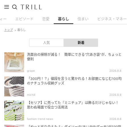
ィー
エピソード
恋愛
暮らし
住まい
ビジネス・マネー
トップ
暮らし
人気
新着
洗面台の掃除が減る！ 簡単にできる“穴あき袋”が、ちょっと
便利
grape
2026.8.8
「300円！？」値段を言うと驚かれる！お部屋になじむ100均
のナチュラル収納グッズ
michill
2026.8.8
【セリア】に売ってた『ミニチュア』は飾るだけじゃない！
思わぬ場面で役立つ活用法
fashion trend news
2026.8.8
「やっと巡り会えたよ」ダイソーの“ちいかわポーチ”が220円