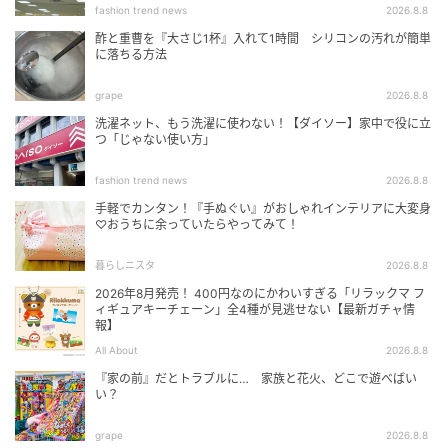
fashion trend news
2026.8.8
酢と重曹を『大さじ1杯』入れて1時間 シリコンの汚れが簡単
に落ちる方法
grape
2026.8.8
洗濯ネット、もう洗濯に使わない！【ダイソー】家中で役に立
つ「じゃない使い方」
fashion trend news
2026.8.8
手軽でカンタン！『手ぬぐい』がおしゃれインテリアに大変身
♡おうちに余っていたらやってみて！
暮らしニスタ
2026.8.8
2026年8月発売！ 400円なのにかわいすぎる「リラックマ フ
ィギュアキーチェーン」全4種が見逃せない【最新ガチャ情
報】
All About
2026.8.8
『家の前』だとトラブルに… 家族と花火、どこで遊べばい
い？
grape
2026.8.8