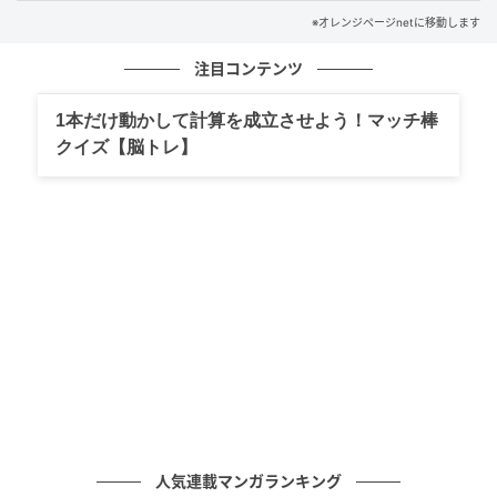
④汁ものは、1日1杯を目安に
※オレンジページnetに移動します
注目コンテンツ
1本だけ動かして計算を成立させよう！マッチ棒
クイズ【脳トレ】
オレンジページnet
みそ汁やスープは塩分が多めなので、1日1杯、1/2カッ
プ（100ml）程度に。減塩タイプのみそやスープの素
人気連載マンガランキング