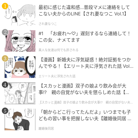
を使うのも手。
最初に感じた違和感…普段マメに連絡をして
こない夫からのLINE【され妻なつこ Vol.1】
減塩は、一度に頑張りすぎないことも大切。献立全体
され妻なつこ
で塩分のバランスを意識しながら、無理なく続けてい
#1 「お疲れ〜♡」遅刻するなら連絡して！
きましょう。
この女、ナメてます
美人な友達は何でも許される
【漫画】新婚夫に浮気疑惑！絶対証拠をつか
んでやる！【エリート夫に浮気された話 Vol.
1】
エリート夫に浮気された話
【スカッと漫画】双子の娘より飲み会が大
事!? 親の自覚がない夫を懲らしめた話【第1
話】
【スカッと漫画】双子の娘より飲み会が大事!? 親の自覚がない夫を
懲らしめた話
「朝からどこ行ってたんだよ」いつまでも子
どもの習い事を把握しない夫【離婚後同居 Vo
l.1】
離婚後同居