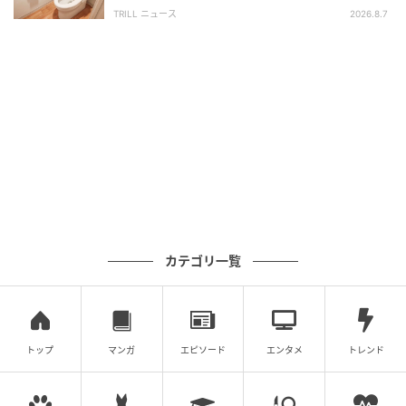
険なサイン」とは？【医師が解説】
TRILL ニュース
2026.8.7
元記事で読む
次の記事
フェイスタオルを握るだけで血圧が下がる！1
日10分でOKの『タオルグリップ法』
の記事をもっとみる
カテゴリ一覧
トップ
マンガ
エピソード
エンタメ
トレンド