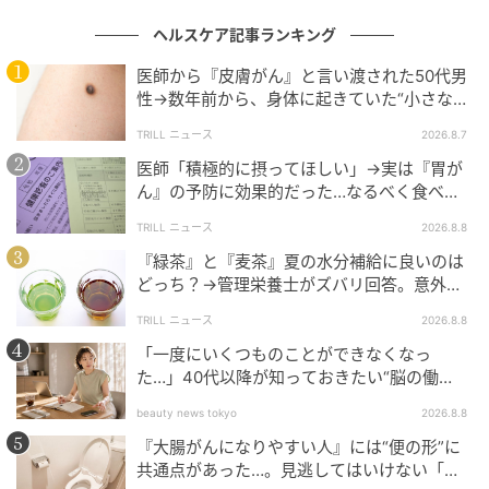
ヘルスケア記事ランキング
オレンジページnet
医師から『皮膚がん』と言い渡された50代男
牧野 直子
性→数年前から、身体に起きていた“小さな異
変”に「あのとき受診していれば…」
料理家
TRILL ニュース
2026.8.7
医師「積極的に摂ってほしい」→実は『胃が
女子栄養大学在学中より、栄養指導や教育活動に携わ
ん』の予防に効果的だった…なるべく食べる
る。保健センターや小児科での栄養相談、食生活につ
べき“理想的な食材”とは？
TRILL ニュース
2026.8.8
いてのアドバイスに定評があり、健康的で美しくなる
『緑茶』と『麦茶』夏の水分補給に良いのは
ための、おいしくて作りやすい料理が支持を集めてい
どっち？→管理栄養士がズバリ回答。意外と
る。自身の子育て経験から生まれた、簡単で栄養抜群
知られてない“正しい飲み分け方”とは？
TRILL ニュース
2026.8.8
なメニュー提案も得意。雑誌、新聞、テレビ、料理教
「一度にいくつものことができなくなっ
室や健康セミナーなどで幅広く活躍中。「スタジオ食
た…」40代以降が知っておきたい“脳の働
（くう）」主宰。
き”の変化
beauty news tokyo
2026.8.8
（『オレンジページ』おとなの健康レシピ〈高血圧の
『大腸がんになりやすい人』には“便の形”に
献立〉より）
共通点があった…。見逃してはいけない「危