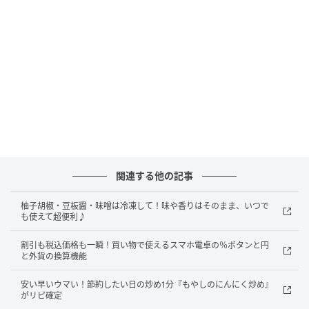
オレンジページnet
白いご飯は、塩分ゼロ。さらにもち麦を混ぜると食物
繊維もとれます。パンや麺は、塩分が多いものもある
ので注意。
②主菜は、シンプル調理で
肉の下味、野菜の塩ゆでなどの下ごしらえも塩分摂取
につながります。省けるところは、できるだけ調味料
を省いて調理を。
関連する他の記事
柚子胡椒・豆板醤・味噌は冷凍して！味や香りはそのまま、いつで
③副菜の味つけは原則控えめに
も使えて超便利♪
素材の味を生かし、スパイスの香りを生かすなどの工
割引も税込価格も一瞬！買い物で使えるスマホ電卓の％ボタンと円
と外貨の換算機能
夫を。ドレッシングやしょうゆは、むやみにかけない
ことも大事。
安い早いウマい！節約したい日の炒め1分『もやしのにんにく炒め』
がリピ確定