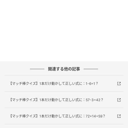
し、それを「6」の右上に追加します。すると
「1+8=9」になります。
難しい問題が解けた時の喜びは、何歳になっても嬉し
いものです。この達成感が、脳を若々しく保つエネル
ギーになります。
※複数の正解を持つ場合もございます。あくまでも一
例のご紹介に留まることを、ご了承ください。
関連する他の記事
元記事で読む
【マッチ棒クイズ】1本だけ動かして正しい式に：1-6=1？
次の記事
【マッチ棒クイズ】1本だけ動かして正しい式
【マッチ棒クイズ】1本だけ動かして正しい式に：57-3=42？
に：72+14=59？
【マッチ棒クイズ】1本だけ動かして正しい式に：72+14=59？
の記事をもっとみる