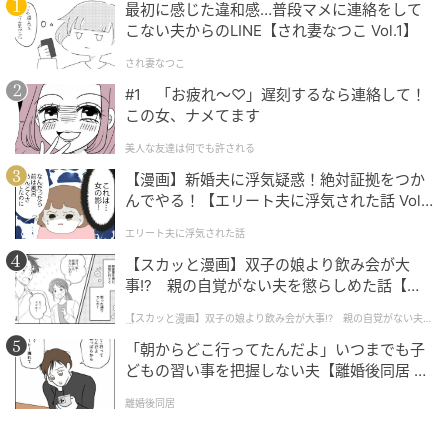
最初に感じた違和感…普段マメに連絡をして
こない夫からのLINE【され妻なつこ Vol.1】
され妻なつこ
#1 「お疲れ〜♡」遅刻するなら連絡して！
この女、ナメてます
美人な友達は何でも許される
【漫画】新婚夫に浮気疑惑！絶対証拠をつか
んでやる！【エリート夫に浮気された話 Vol.
1】
エリート夫に浮気された話
【スカッと漫画】双子の娘より飲み会が大
事!? 親の自覚がない夫を懲らしめた話【第1
話】
【スカッと漫画】双子の娘より飲み会が大事!? 親の自覚がない夫を
懲らしめた話
「朝からどこ行ってたんだよ」いつまでも子
どもの習い事を把握しない夫【離婚後同居 Vo
l.1】
離婚後同居