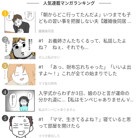
人気連載マンガランキング
「朝からどこ行ってたんだよ」いつまでも子
どもの習い事を把握しない夫【離婚後同居 Vo
l.1】
ストレートプレス
離婚後同居
セルフロウリュを楽しめる本格サウナ[/caption]
#1 お義姉さんたちくるって、私話したよ
ね？ ねぇ、それでも…
また、サウナ室にはフィンランドのサウナブランド
ぜんぶ私のせい
「HARVIA(ハルビア)」のストーブを採用。セルフロウ
#1 「あっ、財布忘れちゃった」「いいよ出
リュにも対応し、利用者自身が蒸気や香りを楽しみな
すよ〜！」これが全ての始まりでした
がら、自分のペースでサウナ体験を楽しむことができ
ママ友の財布
る。
入学式からわずか3日、娘のひと言が運命の
分かれ道に…【私はモンペじゃありません Vo
[caption id="attachment_1654122"
l.1】
私はモンペじゃありません
align="aligncenter" width="600"]
#1 「ママ、生きてるよね？」寝ていると思
って部屋を開けたら
ママが家出した