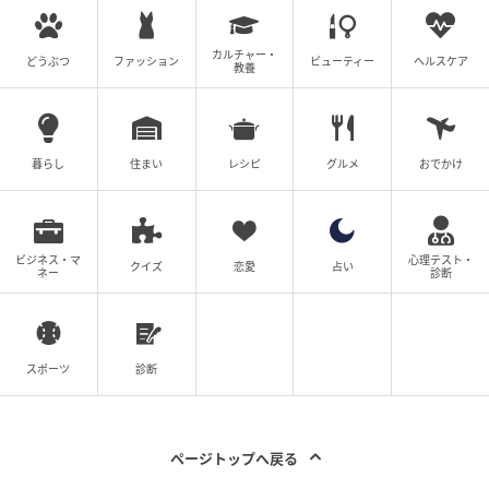
さらに、サウナ利用後の動線にもこだわり、サウナ
カルチャー・
室、水風呂、シャワー、洗面スペースを蔵の中に集
どうぶつ
ファッション
ビューティー
ヘルスケア
教養
約。
[caption id="attachment_1654130"
暮らし
住まい
レシピ
グルメ
おでかけ
align="aligncenter" width="600"]
ビジネス・マ
心理テスト・
クイズ
恋愛
占い
ネー
診断
スポーツ
診断
ページトップへ戻る