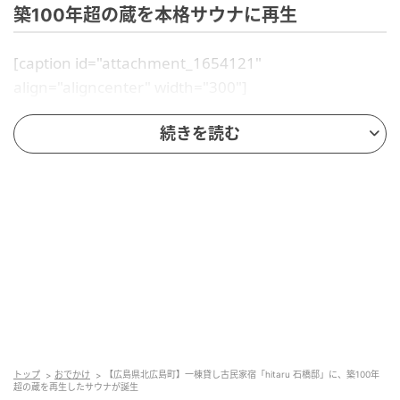
築100年超の蔵を本格サウナに再生
[caption id="attachment_1654121"
align="aligncenter" width="300"]
続きを読む
トップ
おでかけ
【広島県北広島町】一棟貸し古民家宿「hitaru 石橋邸」に、築100年
超の蔵を再生したサウナが誕生