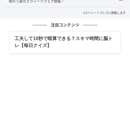
味わう夏のスウィーツフェア開催！
蔵の内部は、自然が長い年月をかけてつくり出した洞
※ストレートプレスに移動します
窟をイメージして設計。柔らかな曲面を描く左官仕上
げの壁面と間接照明により、蔵の重厚な外観とは対照
注目コンテンツ
的な、静かで包み込まれるような空間を演出してい
る。
工夫して10秒で暗算できる？スキマ時間に脳ト
レ【毎日クイズ】
[caption id="attachment_1654123"
align="aligncenter" width="600"]