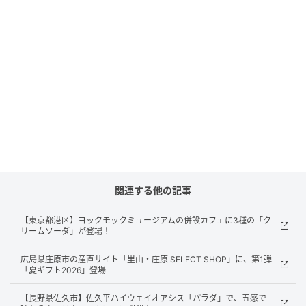
ストレートプレス
築100年を超える蔵の扉を活かし、新たな体験価値を
生み出すサウナ空間へ再生[/caption]
「hitaru 石橋邸」の敷地内には、築100年超の長年使
関連する他の記事
われてきた蔵が残されていた。この建物を単に保存す
るのではなく、実際に利用され、体験されることで価
【東京都港区】ヨックモックミュージアムの併設カフェに3種の「ク
リームソーダ」が登場！
値が受け継がれる存在にしたいと同施設を運営するフ
ムが決断。蔵の外観や歴史的な趣を活かしながら内部
広島県庄原市の産直サイト「里山・庄原 SELECT SHOP」に、第1弾
「夏ギフト2026」登場
を改装し、現代の滞在スタイルに合わせたプライベー
トサウナとして再生した。
【長野県佐久市】佐久平ハイウェイオアシス「パラダ」で、五感で