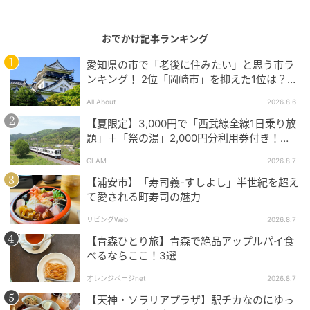
おでかけ記事ランキング
愛知県の市で「老後に住みたい」と思う市ラ
ンキング！ 2位「岡崎市」を抑えた1位は？
【2026年調査】
All About
2026.8.6
【夏限定】3,000円で「西武線全線1日乗り放
題」＋「祭の湯」2,000円分利用券付き！
『秩父 夏のおでかけきっぷ』でお得に秩父観
GLAM
2026.8.7
光
ストレートプレス
【浦安市】「寿司義-すしよし」半世紀を超え
サウナ体験を引き立てる専用水風呂[/caption] [caption
て愛される町寿司の魅力
id="attachment_1654129" align="aligncenter"
リビングWeb
2026.8.7
width="300"]
【青森ひとり旅】青森で絶品アップルパイ食
べるならここ！3選
オレンジページnet
2026.8.7
【天神・ソラリアプラザ】駅チカなのにゆっ