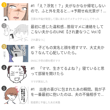
#1 「え？浮気！？」夫がなかなか帰宅しない
ので、ふと外を見ると…→予期せぬ光景が！
｜旦那の不倫が発覚して頭に来たのでメチャ
旦那の不倫が発覚して頭に来たのでメチャクチャにしてやった
クチャにしてやった
最初に感じた違和感…普段マメに連絡をして
こない夫からのLINE【され妻なつこ Vol.1】
され妻なつこ
#1 子どもの実名と顔を晒すママ、大丈夫か
な？なんて心配していたら。
SNSに子供の顔を晒すママ
#1 「ママ、生きてるよね？」寝ていると思
って部屋を開けたら
ママが家出した
#1 出産の喜びに包まれたあの瞬間。我が子
を一番最初に抱いたのは、夫の不倫相手でし
た。
助産師と不倫した夫の末路