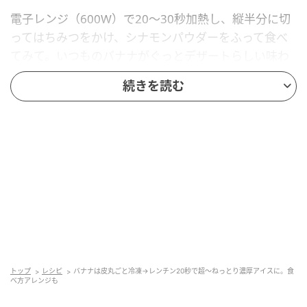
電子レンジ（600W）で20〜30秒加熱し、縦半分に切
ってはちみつをかけ、シナモンパウダーをふって食べ
てみて。いつものバナナがぐっとデザートらしい味わ
いに変わって、手軽なのにちょっと特別感のあるおや
続きを読む
つに。
トップ
レシピ
バナナは皮丸ごと冷凍→レンチン20秒で超～ねっとり濃厚アイスに。食
べ方アレンジも