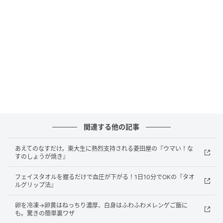
オレンジページnet
皮つきのまま冷凍用保存袋に入れて冷凍庫で凍らせ
る。
保存期間
約3カ月
ひと手間かけるだけで、いつものバナナがちょっと特
別なおやつに。冷凍ならではの新食感を、ぜひ楽しん
関連する他の記事
でみて♪
あえてのなすだけ。東大生に熱烈支持される菱田屋の『ウマい！な
すのしょうが焼き』
島本 美由紀
フェイスタオルを握るだけで血圧が下がる！1日10分でOKの『タオ
料理研究家・ラク家事アドバイザー・食品ロス削減ア
ルグリップ法』
ドバイザー・防災士
卵を冷凍→卵黄はねっちり濃厚、白身はふわふわメレンゲご飯に
も。驚きの簡単裏ワザ