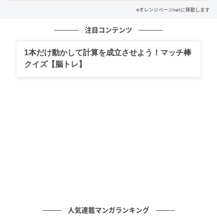
料理研究家・ラク家事アドバイザー・防災士。旅先で
※オレンジページnetに移動します
得たさまざまな感覚を料理や家事のアイデアに活か
し、身近な食材で手軽においしく作れるレシピを提
注目コンテンツ
案。冷蔵庫収納や食品保存、食品ロス削減アドバイザ
ーとしても活動し、テレビ番組や雑誌に数多く出演。
1本だけ動かして計算を成立させよう！マッチ棒
著書は80冊を超える。
クイズ【脳トレ】
（『オレンジページ』2026年7月2日号より）
元記事で読む
次の記事
酒粕ってこんなに美味しいスイーツになるの⁉
の記事をもっとみる
人気連載マンガランキング