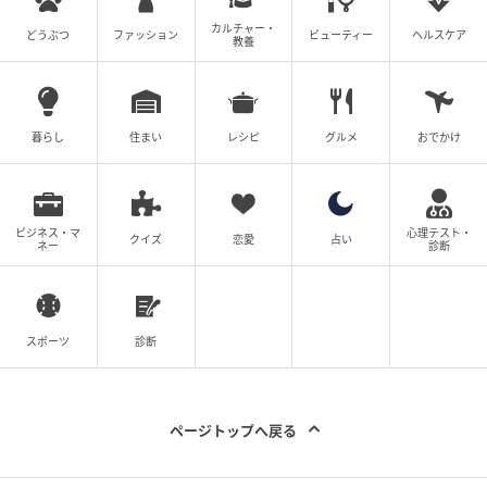
カルチャー・
どうぶつ
ファッション
ビューティー
ヘルスケア
教養
暮らし
住まい
レシピ
グルメ
おでかけ
ビジネス・マ
心理テスト・
クイズ
恋愛
占い
ネー
診断
スポーツ
診断
ページトップへ戻る