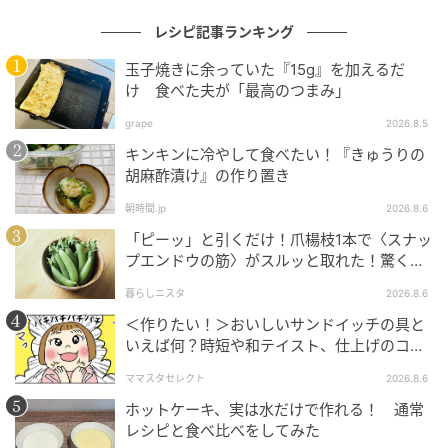
レシピ記事ランキング
玉子焼きに余っていた『15g』を加えるだ
け 食べた夫が「最高のつまみ」
grape
2026.8.5
キンキンに冷やして食べたい！『きゅうりの
胡麻酢漬け』の作り置き
朝時間.jp
2026.8.6
「ピーッ」と引くだけ！爪楊枝1本で〈スナッ
プエンドウの筋〉がスルッと取れた！驚くほ
ど気持ちいい裏ワザ
暮らしニスタ
2026.8.6
＜作りたい！＞おいしいサンドイッチの具と
いえば何？時短や和テイスト、仕上げのコツ
も
ママスタセレクト
2026.8.6
ホットケーキ、実は水だけで作れる！ 通常
レシピと食べ比べをしてみた