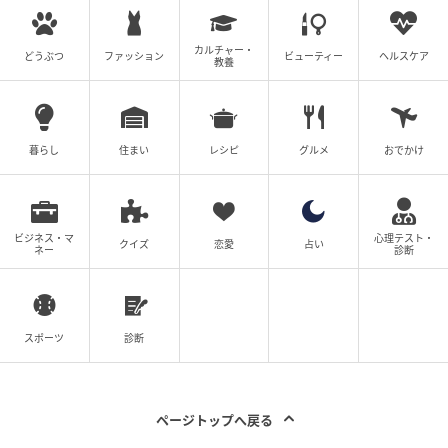
る。
カルチャー・
どうぶつ
ファッション
ビューティー
ヘルスケア
特に乾燥が気になる大人肌や、ツヤ感を残したい人に
教養
はブラシ使いが向いている。
また、下地やリキッドファンデーションの上からフェ
暮らし
住まい
レシピ
グルメ
おでかけ
イスパウダー代わりに重ねる使い方も優秀だった。
「今日は写真撮影がある」「夕方まで崩したくない」
という日には、薄膜のリキッドを仕込んだ上からブラ
ビジネス・マ
心理テスト・
クイズ
恋愛
占い
ネー
診断
シでふわりと重ねると、透明感と補整力のバランスが
非常に良い。
スポーツ
診断
相性の良い下地は？
同シリーズの「エクラ プルミエ ラ バーズ」と合わせる
ページトップへ戻る
のはもちろん好相性だが、個人的にはパール感があり