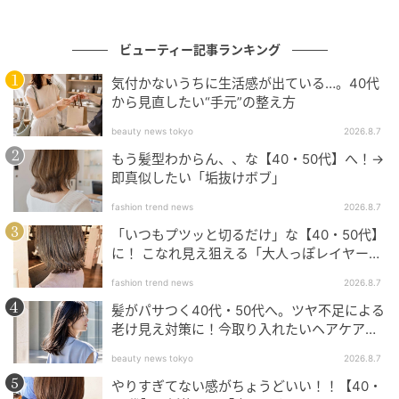
ビューティー記事ランキング
気付かないうちに生活感が出ている…。40代
から見直したい“手元”の整え方
beauty news tokyo
2026.8.7
もう髪型わからん、、な【40・50代】へ！→
即真似したい「垢抜けボブ」
fashion trend news
2026.8.7
「いつもプツッと切るだけ」な【40・50代】
に！ こなれ見え狙える「大人っぽレイヤーヘ
ア」
fashion trend news
2026.8.7
髪がパサつく40代・50代へ。ツヤ不足による
老け見え対策に！今取り入れたいヘアケア名
Hearst Owned
品３選
beauty news tokyo
2026.8.7
付属のパフは比較的密度が高く、均一に粉を含みやす
やりすぎてない感がちょうどいい！！【40・