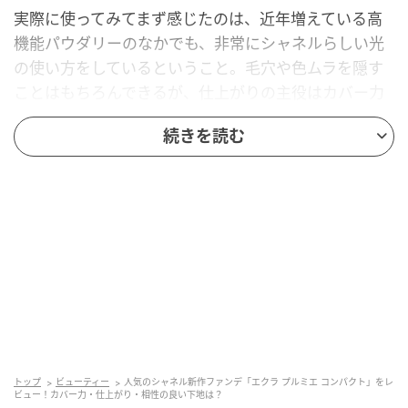
実際に使ってみてまず感じたのは、近年増えている高
機能パウダリーのなかでも、非常にシャネルらしい光
の使い方をしているということ。毛穴や色ムラを隠す
ことはもちろんできるが、仕上がりの主役はカバー力
ではなく、肌の均一感と明るさにある。
続きを読む
軽やかなつけ心地でありながら、肌ノイズを自然に整
え、上質な透明感ときちんと感を演出。さらに、スキ
ンケア発想の処方による心地よさや外的環境への配慮
まで備えた一品は、忙しい朝もメイク直しの時間もス
マートにしてくれる。気づけば毎日、手が伸びる存在
になっていた、その実力をレポートする。
「エクラ プルミエ コンパクト」のスペック
は？
トップ
ビューティー
人気のシャネル新作ファンデ「エクラ プルミエ コンパクト」をレ
ビュー！カバー力・仕上がり・相性の良い下地は？