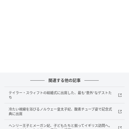
「エクラ プルミエ コンパクト」は、同シリーズのブラ
イトニング スキンケアと共通する思想を持つパウダリ
ー ファンデーション。プルミエ フラワー エキスやピュ
ア ナイアシンアミドなどの保湿・整肌成分を配合し、
うるおいと透明感をサポートしながらメイクアップ効
果によって均一で明るい印象の肌へ導く。
また、大気汚染やブルーライトなど外的環境に着目し
たシールド処方を採用。SPF30・PA+++と日常使いに
は十分なUV防御力も備えている。
関連する他の記事
最近のパウダーファンデーションは「リキッド級のツ
ヤ」を目指すものが多いが、こちらはやや方向性が異
テイラー・スウィフトの結婚式に出席した、最も“意外”なゲストた
なる。ツヤを前面に押し出すというより、光を柔らか
ち
く反射させることで肌そのものが明るく見える仕上が
冷たい視線を浴びるノルウェー皇太子妃、酸素チューブ姿で記念式
りを狙っているように感じた。
典に出席
ヘンリー王子とメーガン妃、子どもたちと揃ってイギリス訪問へ。