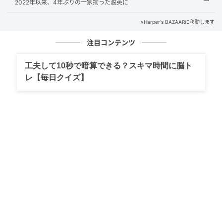
2022年以来、4年ぶりの一家揃った渡英に
カバー力とテクスチャーについて
※Harper's BAZAARに移動します
粉質は非常にきめ細かく、指先で触れた瞬間にしっと
注目コンテンツ
り感が伝わるシルキーなタイプ。
工夫して10秒で暗算できる？スキマ時間に脳ト
パウダーファンデーションというと、どうしても“粉っ
レ【毎日クイズ】
ぽい”、“毛穴落ちする”というイメージを持つ人もいる
かもしれないが、「エクラ プルミエ コンパクト」の仕
上がりは、肌にひと膜、薄いヴェールを重ねるような
感覚に近い。
カバー力は中程度。赤みや軽い色ムラ、毛穴は自然に
ぼかしてくれるが、シミやニキビ跡を完全に覆い隠す
タイプではないので、ハイカバー派の人にとっては物
足りなく感じるかも。
けれど、むしろこの控えめなカバー力こそが魅力。肌