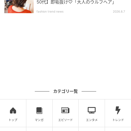
50代】即垢抜け♡「大人のウルフヘア」
い。
fashion trend news
2026.8.7
最も簡単で失敗しにくいのは、パフで顔全体に薄く広
げた後、小鼻や頬の中心など気になる部分だけ重ねる
方法。重ねても厚く見えにくいため、朝のメイク時に
はこの使い方が最も実用的だと感じた。
ただし、ブランドが提案する透明感を最大限に引き出
したいなら、付属パフだけに頼らない選択肢もおすす
めしたい。
ブラシでふわっと纏うのもおすすめ
カテゴリ一覧
個人的に最も好みだったのは、大きめのフェイスブラ
シを使う方法。ブラシに軽く含ませ、顔の中心から外
側へ磨き上げるようにのせると、粉感がほぼ消え、ま
トップ
マンガ
エピソード
エンタメ
トレンド
るでプレストパウダーのような繊細な仕上がりにな