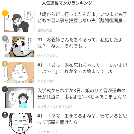
の凹凸や色ムラを均一化しながらも、素肌感はしっか
人気連載マンガランキング
り残る。近距離で見ても「ファンデーションを塗った
「朝からどこ行ってたんだよ」いつまでも子
感」が出にくく、もともと肌がきれいな人のような印
どもの習い事を把握しない夫【離婚後同居 Vo
象を演出できる。
l.1】
離婚後同居
特に頬の高い位置や額に現れる光の反射が美しく、時
#1 お義姉さんたちくるって、私話したよ
ね？ ねぇ、それでも…
間が経っても厚塗り感が出にくい点は秀逸だった。
ぜんぶ私のせい
#1 「あっ、財布忘れちゃった」「いいよ出
付属パフとの相性
すよ〜！」これが全ての始まりでした
ママ友の財布
入学式からわずか3日、娘のひと言が運命の
分かれ道に…【私はモンペじゃありません Vo
l.1】
私はモンペじゃありません
#1 「ママ、生きてるよね？」寝ていると思
って部屋を開けたら
ママが家出した