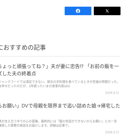
におすすめの記事
ょっと頑張ってね？」夫が妻に忠告!? 「お前の飯を一
ズした夫の終着点
ジャンクフードでは満足できない。彼女の手料理を食べているときが至福の時間だった。
は幸せだったのだが、2年経ったいまの食事内容は以
2026.5.12
らお願い」DVで母親を限界まで追い詰めた娘→帰宅した
家族が支え合う中での心の葛藤。最終的には「猫の世話ができないからお願い」との一言
痛感した衝撃の実話をお届けします。詳細は記事で。
2026.5.12