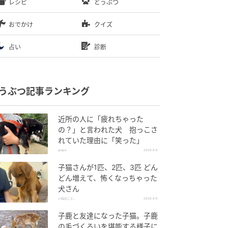
レシピ
どうぶつ
おでかけ
クイズ
占い
診断
うぶつ記事ランキング
近所の人に「疲れちゃった
の？」と言われた犬 抱っこさ
れていた理由に「笑った」
grape
2026.8.6
子猫さんが1匹、2匹、3匹 どん
どん増えて、怖くなっちゃった
犬さん
いぬのこと。
2026.8.6
子鹿と友達になった子猫。子鹿
の毛づくろいを堪能する様子に