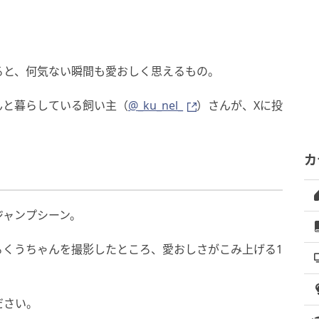
」
ると、何気ない瞬間も愛おしく思えるもの。
んと暮らしている飼い主（
@_ku_nel_
）さんが、Xに投
カ
ジャンプシーン。
るくうちゃんを撮影したところ、愛おしさがこみ上げる1
ださい。