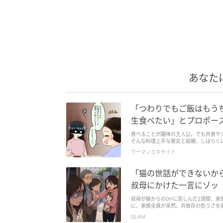
あなた
「つわりでもご飯はもうち
生食べたい」とプロポー
食べることが趣味の主人公。でも外食や
そんな料理上手な彼女と結婚。しばらく
ウーマンエキサイト
「猫の世話ができないか
叔母にかけた一言にゾッ
叔母が娘からのDVに苦しんだ2週間、
に、家族全員が呆然。共依存の危うさを
GLAM