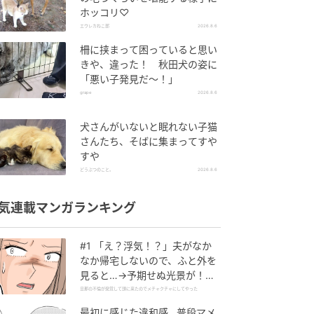
ホッコリ♡
エウレカねこ部
2026.8.6
柵に挟まって困っていると思い
きや、違った！ 秋田犬の姿に
「悪い子発見だ～！」
grape
2026.8.6
犬さんがいないと眠れない子猫
さんたち、そばに集まってすや
すや
どうぶつのこと。
2026.8.6
気連載マンガランキング
#1 「え？浮気！？」夫がなか
なか帰宅しないので、ふと外を
見ると…→予期せぬ光景が！｜
旦那の不倫が発覚して頭に来た
旦那の不倫が発覚して頭に来たのでメチャクチャにしてやった
のでメチャクチャにしてやった
最初に感じた違和感…普段マメ