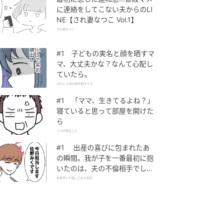
に連絡をしてこない夫からのLI
NE【され妻なつこ Vol.1】
され妻なつこ
#1 子どもの実名と顔を晒すマ
マ、大丈夫かな？なんて心配し
ていたら。
SNSに子供の顔を晒すママ
#1 「ママ、生きてるよね？」
寝ていると思って部屋を開けた
ら
ママが家出した
#1 出産の喜びに包まれたあ
の瞬間。我が子を一番最初に抱
いたのは、夫の不倫相手でし
た。
助産師と不倫した夫の末路