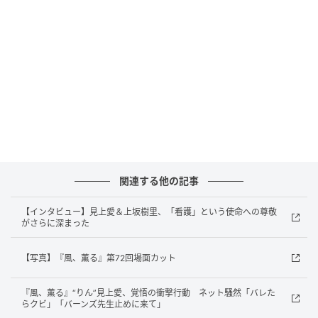
次の記事
鞘師里保×小西桜子W主演で人気GLコミック
を実写ドラマ化 『付き合ってあげてもいい
かな』9月10日スタート
の記事をもっとみる
関連する他の記事
【インタビュー】見上愛＆上坂樹里、「看護」という使命への尊敬
がさらに深まった
【写真】『風、薫る』第72回場面カット
『風、薫る』“りん”見上愛、覚悟の衝撃行動 ネット騒然「バレた
らクビ」「バーンズ先生止めに来て」