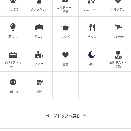
カルチャー・
どうぶつ
ファッション
ビューティー
ヘルスケア
教養
暮らし
住まい
レシピ
グルメ
おでかけ
ビジネス・マ
心理テスト・
クイズ
恋愛
占い
ネー
診断
スポーツ
診断
ページトップへ戻る