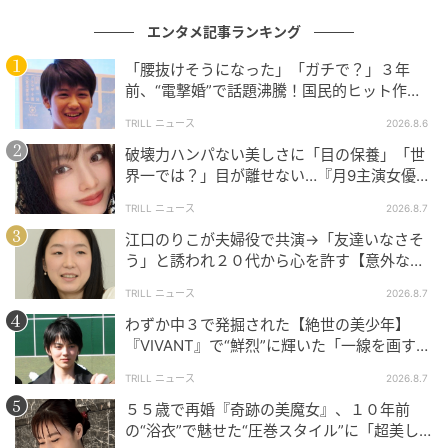
エンタメ記事ランキング
「腰抜けそうになった」「ガチで？」３年
前、“電撃婚”で話題沸騰！国民的ヒット作
『逃げ恥』で異彩放った【国宝級イケメン】
TRILL ニュース
2026.8.6
破壊力ハンパない美しさに「目の保養」「世
界一では？」目が離せない…『月9主演女優
（34歳）』“極上”美ショットがすごい
TRILL ニュース
2026.8.7
江口のりこが夫婦役で共演→「友達いなさそ
う」と誘われ２０代から心を許す【意外な親
友芸人】とは？
TRILL ニュース
2026.8.7
わずか中３で発掘された【絶世の美少年】
『VIVANT』で“鮮烈”に輝いた「一線を画す」
イケメン俳優
TRILL ニュース
2026.8.7
５５歳で再婚『奇跡の美魔女』、１０年前
の“浴衣”で魅せた“圧巻スタイル”に「超美し