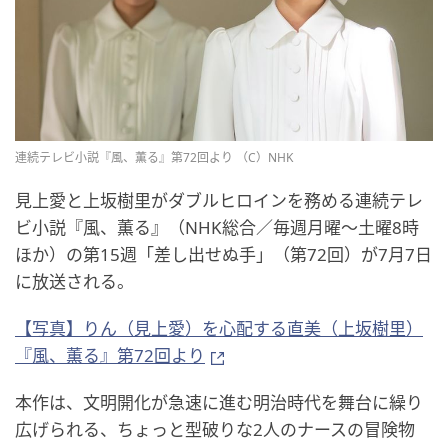
連続テレビ小説『風、薫る』第72回より （C）NHK
見上愛と上坂樹里がダブルヒロインを務める連続テレ
ビ小説『風、薫る』（NHK総合／毎週月曜〜土曜8時
ほか）の第15週「差し出せぬ手」（第72回）が7月7日
に放送される。
【写真】りん（見上愛）を心配する直美（上坂樹里）
『風、薫る』第72回より
本作は、文明開化が急速に進む明治時代を舞台に繰り
広げられる、ちょっと型破りな2人のナースの冒険物