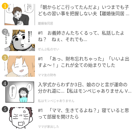
「朝からどこ行ってたんだよ」いつまでも子
どもの習い事を把握しない夫【離婚後同居 Vo
l.1】
離婚後同居
#1 お義姉さんたちくるって、私話したよ
ね？ ねぇ、それでも…
ぜんぶ私のせい
#1 「あっ、財布忘れちゃった」「いいよ出
すよ〜！」これが全ての始まりでした
ママ友の財布
入学式からわずか3日、娘のひと言が運命の
分かれ道に…【私はモンペじゃありません Vo
l.1】
私はモンペじゃありません
#1 「ママ、生きてるよね？」寝ていると思
って部屋を開けたら
ママが家出した