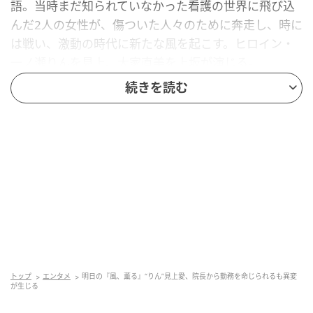
語。当時まだ知られていなかった看護の世界に飛び込
んだ2人の女性が、傷ついた人々のために奔走し、時に
は戦い、激動の時代に新たな風を起こす。ヒロイン・
一ノ瀬りんを見上、大家直美を上坂が演じる。
続きを読む
■第72回あらすじ
山本（本田大輔）の一件でりんは深く落ち込み、直
美、美津（水野美紀）らも心配する。そんな中、りん
は院長の多田（筒井道隆）から通常通り勤務をするよ
う命じられるが、どこか様子がおかしく…。
連続テレビ小説『風、薫る』はNHK総合にて毎週月
曜〜土曜8時ほか放送。
トップ
エンタメ
明日の『風、薫る』“りん”見上愛、院長から勤務を命じられるも異変
元記事で読む
が生じる