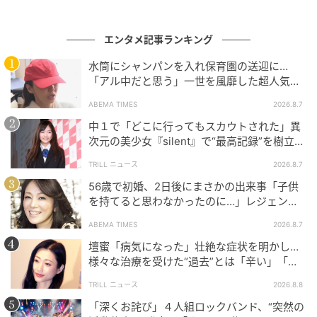
エンタメ記事ランキング
水筒にシャンパンを入れ保育園の送迎に…
「アル中だと思う」一世を風靡した超人気タ
レント、酒漬けだった日々を告白
ABEMA TIMES
2026.8.7
中１で「どこに行ってもスカウトされた」異
次元の美少女『silent』で“最高記録”を樹立し
た「反則級」の【トップ女優】
TRILL ニュース
2026.8.7
56歳で初婚、2日後にまさかの出来事「子供
を持てると思わなかったのに…」レジェンド
美魔女が当時の心境を告白
ABEMA TIMES
2026.8.7
壇蜜「病気になった」壮絶な症状を明かし…
様々な治療を受けた“過去”とは「辛い」「苦
しい」
TRILL ニュース
2026.8.8
「深くお詫び」４人組ロックバンド、“突然の