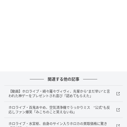
内科行ってきた！！！ 石なかった！！！！！！！ 椎間
板が潰れかけてて筋肉に疲労があるらしい 右側だけ筋
肉が張ってるらしい とりあえず安静にする！！ 心配あ
りがとぉ」とコメント。どうやら結石など大事には至
っていないようだった。
この投稿には多くのファンから「どうかお大事に」
「石じゃなくって本当に良かったです」「椎間板が潰
れかけってそれヘルニア目前じゃありませんこと…？」
「腰はほんと大事だからまじで無理せずにね」などの
声が集まっている。
関連する他の記事
【動画】ホロライブ・綺々羅々ヴィヴィ、先輩から“まだ早い”と言
引用：「一条莉々華 ReGLOSS」X（＠ichijouririka）
われた神ゲーをプレゼントされ喜び「認めてもらえた」
元記事で読む
ホロライブ・百鬼あやめ、空気清浄機でうっかりミス “公式”も反
応しファン爆笑「みこちのこと笑えないね」
次の記事
ホロライブ・水宮枢、自身のサイン入りホロカの買取価格に驚き