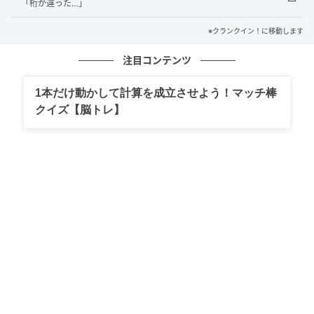
「桁が違った…」
『豊臣兄弟！』“光秀”要潤、“信澄”緒形敦の
告白に絶句 ネット騒然「ついに本能寺の
※クランクイン！に移動します
変！」「まさかの黒幕!?」（ネタバレあり）
注目コンテンツ
の記事をもっとみる
1本だけ動かして計算を成立させよう！マッチ棒
クイズ【脳トレ】