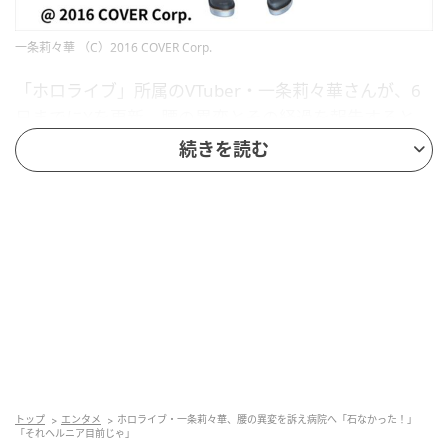
一条莉々華 （C）2016 COVER Corp.
「ホロライブ」所属のVTuber・一条莉々華さんが、6
日までにXを更新。腰の異変とその経過を報告すると、
ファンから心配の声などが上がった。
続きを読む
【写真】一条莉々華さんが腰の異変と経過を報告
hololive DEV_ISのユニット「ReGLOSS」メンバーの
莉々華さんは、Xにて「右腰だけジワジワ違和感と緩や
かな痛みがずっと続いてる 何科？？？ 今日は時間的に
無理だけど明日には病院いぎだい…！！！ 心当たりも
ない！！！」と、身体の不調を報告。
多くのファンから心配が集まったが、しばらくすると
トップ
エンタメ
ホロライブ・一条莉々華、腰の異変を訴え病院へ「石なかった！」
莉々華さんが再びXを更新し「大事をとって整形外科と
「それヘルニア目前じゃ」