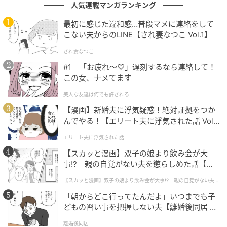
人気連載マンガランキング
最初に感じた違和感…普段マメに連絡をして
こない夫からのLINE【され妻なつこ Vol.1】
され妻なつこ
#1 「お疲れ〜♡」遅刻するなら連絡して！
この女、ナメてます
美人な友達は何でも許される
【漫画】新婚夫に浮気疑惑！絶対証拠をつか
んでやる！【エリート夫に浮気された話 Vol.
1】
エリート夫に浮気された話
【スカッと漫画】双子の娘より飲み会が大
事!? 親の自覚がない夫を懲らしめた話【第1
話】
【スカッと漫画】双子の娘より飲み会が大事!? 親の自覚がない夫を
懲らしめた話
「朝からどこ行ってたんだよ」いつまでも子
どもの習い事を把握しない夫【離婚後同居 Vo
l.1】
離婚後同居