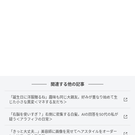
右脇の下の痛みは、腫瘍が脊髄を圧迫していたことが
原因
だと説明されましたが、突然の話に気持ちが追い
つかず、現実味のないまま説明を聞いていた感覚が残
っています。
セカンドオピニオンという選択
最初に診てもらった病院では、
「腫瘍をすべて取り除
くのは難しいかもしれない」
と言われました。その言
葉を聞いたとき、このまま治療を進めていいのか迷い
関連する他の記事
が生まれ、セカンドオピニオンを受けることを決めま
「誕生日に洋服贈るね」趣味も同じ大親友。好みが重なり始めて生
した。
じた小さな異変＜マネする友だち＞
別の病院で手術を受けた結果、腫瘍はすべて取り除く
「右脳を使いすぎ？」右側に密集する白髪。AIの回答を50代の私が
疑う＜アラフィフの日常＞
ことができ、悪性ではないとわかったときは、張りつ
めていた気持ちが一気にほどけるようでした。
放って
「きっと大丈夫…」美容師に画像を見せてヘアスタイルをオーダー