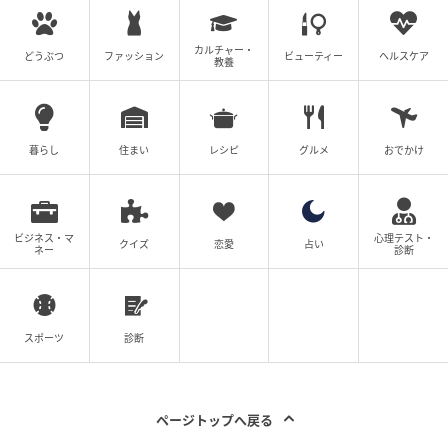
理事長・院長 菊池大和先生
カルチャー・
どうぶつ
ファッション
ビューティー
ヘルスケア
教養
地域密着の総合診療かかりつけ医として、内科から整
形外科、アレルギー科や心療内科など、ほぼすべての
診療科目を扱っている。日本の医療体制や課題につい
ての書籍出版もしており、地上波メディアにも出演
暮らし
住まい
レシピ
グルメ
おでかけ
中。
ベビーカレンダー／ウーマンカレンダー編集室
ビジネス・マ
心理テスト・
クイズ
恋愛
占い
ネー
診断
元記事で読む
クリエイター情報
スポーツ
診断
ベビーカレンダー
ベビーカレンダーは妊娠・出産・育児の情報サイト
です。みんなのクチコミや体験談から産婦人科検
ページトップへ戻る
索、おでかけ情報、離乳食レシピまで。月間利用者1
000万人以上。