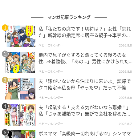
「しびれ」や「力の入りにくさ」は赤信号
単なる痛みだけでなく、足のしびれ、歩きにくさ、排
マンガ記事ランキング
尿の違和感などが出た場合は、脊髄への圧迫が強まっ
私「私たちの席です！切符は？」女性「忘れ
ているサインです。一刻も早い精密検査（MRI）が必
た」新幹線の指定席に居座る親子→車掌の注
要です。
意に移動…直後、ゾッとする発言
ベビーカレンダー
2026.8.8
機内で息子がぐずると蹴ってくる後ろの女
セカンドオピニオンは「前向きな権利」
性…⇒着陸後、「あの…」男性にかけられた驚
きの言葉とは
ベビーカレンダー
2026.8.8
脊髄腫瘍の手術は非常に高度な技術を要します。施設
夫「嫁がいないから泊まりに来いよ」誤爆で
によって設備（顕微鏡やモニタリング機器）や専門医
クロ確定⇒私＆母「やった♡」だって不倫相
の経験値が異なるため、納得がいかない場合は他の専
手の正体は！
ベビーカレンダー
2026.8.8
門施設を尋ねることは医学的にも推奨される正当な権
夫「起業する！支える気がないなら離婚！」
利です。
私「じゃあ離婚で♡」無断で会社を辞めた元
夫、お先真っ暗！
※記事の内容は公開当時の情報であり、現在と異なる
ベビーカレンダー
2026.8.7
場合があります。記事の内容は個人の感想です。
ボスママ「高級肉一切れあげる♡」シンママ