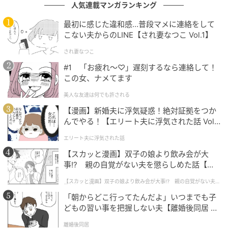
人気連載マンガランキング
医師による解説：脇の違和感、脊髄からの警
最初に感じた違和感…普段マメに連絡をして
告のことも
こない夫からのLINE【され妻なつこ Vol.1】
され妻なつこ
脇の下の痛みと脊髄腫瘍の意外な関係とは？ 見逃して
#1 「お疲れ〜♡」遅刻するなら連絡して！
はいけない初期症状や、治療方針に迷った際のセカン
この女、ナメてます
ドオピニオンの重要性についてわかりやすく解説しま
美人な友達は何でも許される
す。
【漫画】新婚夫に浮気疑惑！絶対証拠をつか
んでやる！【エリート夫に浮気された話 Vol.
1】
「関連痛」に注意
エリート夫に浮気された話
【スカッと漫画】双子の娘より飲み会が大
脊髄の神経が圧迫されると、腫瘍がある場所（背骨）
事!? 親の自覚がない夫を懲らしめた話【第1
ではなく、脇の下や胸、おなか周りに痛みが出ること
話】
【スカッと漫画】双子の娘より飲み会が大事!? 親の自覚がない夫を
があります（放散痛）。「場所が違うから」と放置せ
懲らしめた話
ず、長引く痛みは神経の異常を疑うことも大切です。
「朝からどこ行ってたんだよ」いつまでも子
どもの習い事を把握しない夫【離婚後同居 Vo
l.1】
離婚後同居