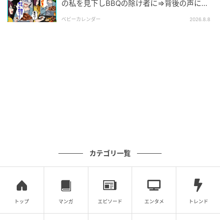
の私を見下しBBQの除け者に⇒背後の声に突
※本記事の内容は、必ずしもすべての状況にあてはま
然青ざめたワケ
ベビーカレンダー
2026.8.8
るとは限りません。必要に応じて医師や専門家に相談
するなど、ご自身の責任と判断によって適切なご対応
をお願いいたします。
監修：菊池大和先生（医療法人ONE きくち総合診療ク
リニック 理事長・院長）
著者：三枝さえ／50代女性・パート
イラスト：ふるみ
カテゴリ一覧
※ベビーカレンダーが独自に実施したアンケートで集
めた読者様の体験談をもとに記事化しています（回答
時期：2026年3月）
トップ
マンガ
エピソード
エンタメ
トレンド
監修者：医師 医療法人ONE きくち総合診療クリニック