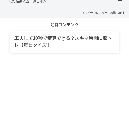
した結果＜五十路日和＞
おくと脊髄が腫瘍によって圧迫され、下半身が動かな
くなる可能性があると言われたときは、本当にぞっと
※ベビーカレンダーに移動します
しました
。
注目コンテンツ
まとめ
工夫して10秒で暗算できる？スキマ時間に脳ト
レ【毎日クイズ】
今回の経験を通して、自分の体に起きた「ほんの少し
の違和感」を信じてよかったと心から感じています。
医師の「大丈夫」という言葉に安心する一方で、どこ
かで拭えなかった自分の感覚にフタをせず、納得がい
くまで向き合ったことが、結果として自分自身を救う
ことにつながりました。
セカンドオピニオンを受けるという決断は勇気がいり
ましたが、あのとき立ち止まって別の扉をたたいたこ
とが、私の日常を守る大きな転換点となりました。