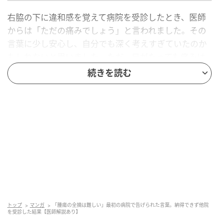
右脇の下に違和感を覚えて病院を受診したとき、医師
からは「ただの痛みでしょう」と言われました。その
言葉に少し安心し、自分でも深く考えすぎていたのか
もしれないと思いました。ただ、日がたっても痛みは
完全には消えず、ふとした瞬間に違和感を覚えること
続きを読む
が増えていきました。大きな支障はないものの、心の
どこかで引っかかり続けていたのを覚えています。
MRI検査で告げられた診断
その違和感が拭えず、背中のMRI検査を受けました。
検査結果を聞いたとき、
脊髄腫瘍
（せきずいしゅよう
／脊髄の周囲や中にでき、神経を圧迫することで痛み
やしびれ、運動障害などを引き起こすことがある腫
トップ
マンガ
「腫瘍の全摘は難しい」最初の病院で告げられた言葉。納得できず他院
瘍）が見つかったと告げられました。
を受診した結果【医師解説あり】