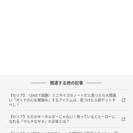
暮らしニスタ
〈ポンプ幅4.6×長さ10㎝、ストロー長さ21.5㎝、耐熱
関連する他の記事
温度60度 ※食器用洗剤のボトルの形状によっては使用
できない場合もあります。デザインが変更になる可能
【セリア】〈SNSで話題〉ミニサイズのノートだと思ったら大間違
い『オトナの心を鷲掴み』するアイテムは、見つけたら即ゲットす
性があります。〉
べし！
【セリア】ただのキーホルダーじゃない！持っているとヒーローに
「食器用洗剤ポンプ」パーツを詳しくチェッ
なれる『マルチなサメ』の正体とは？
ク！