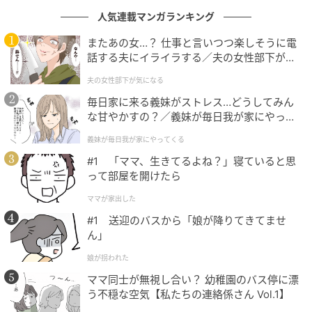
点です。材質はポンプがポリプロピレン、ポリエチレ
人気連載マンガランキング
ン、ステンレス、ストローがポリエチレン、アタッチ
メントがポリプロピレン。
またあの女…？ 仕事と言いつつ楽しそうに電
話する夫にイライラする／夫の女性部下が気
になる（1）【夫婦の危機 まんが】
夫の女性部下が気になる
毎日家に来る義妹がストレス…どうしてみん
な甘やかすの？／義妹が毎日我が家にやって
くる（1）【義父母がシンドイんです！ まん
義妹が毎日我が家にやってくる
が】
#1 「ママ、生きてるよね？」寝ていると思
って部屋を開けたら
ママが家出した
#1 送迎のバスから「娘が降りてきてませ
ん」
暮らしニスタ
娘が拐われた
ポンプ部分はこんな感じ。使用の際は下部にストロー
ママ同士が無視し合い？ 幼稚園のバス停に漂
を差し込んでから、食器用洗剤のボトルに取り付けま
う不穏な空気【私たちの連絡係さん Vol.1】
す。