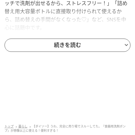
ッチで洗剤が出せるから、ストレスフリー！」「詰め
替え用大容量ボトルに直接取り付けられて使えるか
ら、詰め替えの手間がなくなった♡」など、SNSを中
心に話題中です。
そんな商品を早速使ってみたら、思っていた以上に便
続きを読む
利！！みなさんにもこの感動をシェアすべく、リアル
なレポをお届けします。
食器用洗剤ポンプ 税込110円
ダイソーの「食器用洗剤ポンプ」は、普段使っている
食器用洗剤のボトルに取り付けるだけで、使いやすい
ポンプ式に変身させられるという便利アイテムです。
そのうえ、抗菌仕様なのも高ポイント！
トップ
暮らし
【ダイソー】うわ、完全に売り場でスルーしてた。『食器用洗剤ポン
プ』が想像以上に使える！便利すぎる！