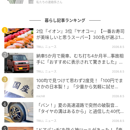
私たちの連絡係さん
暮らし記事ランキング
2位『イオン』3位『ヤオコー』【一番お寿司
が美味しいと思うスーパー】300名が選ぶ1位
に「本格的な美味しさ」「食べ応えがある」
TRILL ニュース
2026.8.5
納車5か月で廃車、むち打ち4か月半…事故相
手に「おすすめに表示されて驚きました」と
送った結末
TRILL ニュース
2026.8.5
暮らしニスタ
100均で見つけて思わず2度見！「100円でま
さかの日本製！」「少量から気軽に試せ
ストローは21.5㎝と長めなので、取り付ける食器用洗
る！」
michill
2026.8.5
剤ボトルの高さに合わせてカットします。先端が斜め
「バン！」夏の高速道路で突然の破裂音…
になっている側はボトルに入れ込むほうなので、反対
「タイヤの溝はあるから」と過信した40代男
側をハサミで切って調整してから、ポンプの下部に差
性の後悔
TRILL ニュース
2026.8.5
し込んで。
“ドアパンチ”を防ぐ神ツールがあった！【楽