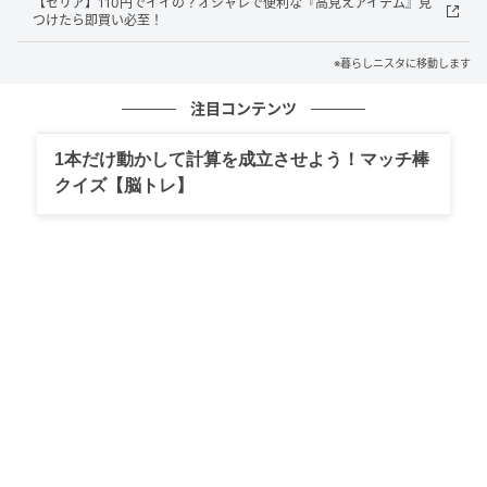
【セリア】110円でイイの？オシャレで便利な『高見えアイテム』見
つけたら即買い必至！
一部例外を除いて、ほとんどの食器用洗剤に使えると
※暮らしニスタに移動します
いうこの商品。どれだけ複雑なパーツで構成されてい
るのかと思ったら、実際はとてもシンプルです。
注目コンテンツ
1本だけ動かして計算を成立させよう！マッチ棒
クイズ【脳トレ】
暮らしニスタ
パーツはポンプ、ストロー、アタッチメント2種の計4