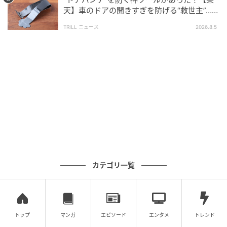
天】車のドアの開きすぎを防げる“救世主”…手
軽で「子どもの乗り降りに便利」の声も！
TRILL ニュース
2026.8.5
暮らしニスタ
アタッチメントはサイズ違いが2点。小サイズのアタッ
カテゴリ一覧
チメントは約2.3㎝の口径ボトル、大サイズのアタッチ
メントは約2.7㎝の口径ボトルに対応可能です。約2.5
㎝の口径ボトルはアタッチメント不要。
トップ
マンガ
エピソード
エンタメ
トレンド