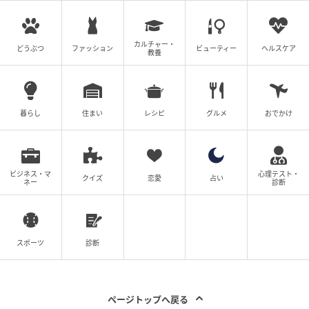
カルチャー・
どうぶつ
ファッション
ビューティー
ヘルスケア
教養
暮らし
住まい
レシピ
グルメ
おでかけ
暮らしニスタ
ビジネス・マ
心理テスト・
クイズ
恋愛
占い
ボトルの口のサイズに合わせ、必要があれば、アタッ
ネー
診断
チメントの大小どちらかを取り付けます。アタッチメ
ントはポンプに直接取り付けてもOK！ちなみに今回の
食器用洗剤ボトルの口には小サイズがぴったり！
スポーツ
診断
ページトップへ戻る