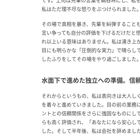
です。上司は先輩の言葉を鵜呑みにし、私
私はただ理不尽な怒りをぶつけられました
その場で真相を暴き、先輩を糾弾すること
言い争っても自分の評価を下げるだけだと
れ以上いる意味はありません。私は湧き上
目にも明らかな「圧倒的な実力」で晴らし
したふりをしてその場をやり過ごしました
水面下で進めた独立への準備。信
それからというもの、私は表向きは大人し
を着々と進めていきました。目の前の業務
ントとの信頼関係をさらに強固なものにし
らも高く評価され、「あなたになら安心し
した。そして半年後、私は会社を辞めまし