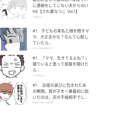
に連絡をしてこない夫からのLI
NE【され妻なつこ Vol.1】
され妻なつこ
#1 子どもの実名と顔を晒すマ
マ、大丈夫かな？なんて心配し
ていたら。
SNSに子供の顔を晒すママ
#1 「ママ、生きてるよね？」
寝ていると思って部屋を開けた
ら
ママが家出した
#1 出産の喜びに包まれたあ
の瞬間。我が子を一番最初に抱
いたのは、夫の不倫相手でし
た。
助産師と不倫した夫の末路