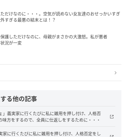
しただけなのに・・・。空気が読めない女友達のおせっかいすぎ
想外すぎる最悪の結末とは！？
を保護しただけなのに、母親がまさかの大激怒。私が悪者
で状況が一変
連する他の記事
ょ」義実家に行くたびに私に雑用を押し付け、人格否
の味方をするので、全員に仕返しをするために・・・
実家に行くたびに私に雑用を押し付け、人格否定をし