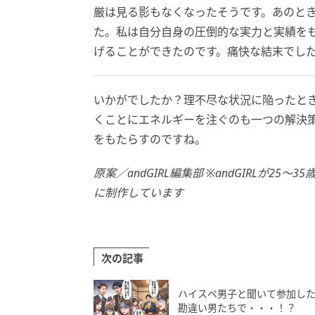
厳は見る影もなくなったそうです。あのと
た。私は自分自身の圧倒的な実力と実績を
げることができたのです。痛快な結末でし
いかがでしたか？理不尽な状況に陥ったと
くことにエネルギーを注ぐのも一つの解決
をもたらすのですね。
原案／andGIRL編集部 ※andGIRLが
に制作しています
次の記事
ハイスペ男子と聞いて参加し
勘違い男たちで・・・！？