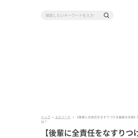
トップ
エピソード
【後輩に全責任をなすりつける最悪な先輩】
は？
【後輩に全責任をなすりつ