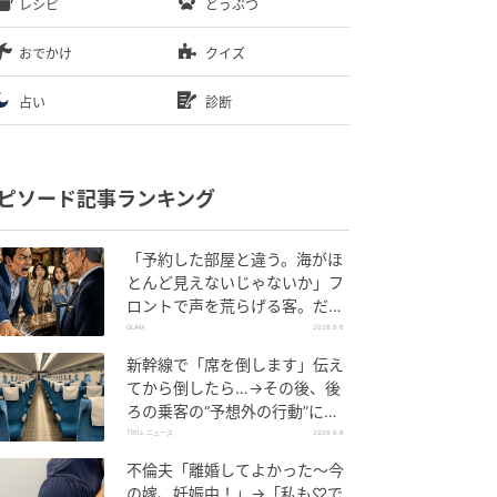
レシピ
どうぶつ
おでかけ
クイズ
占い
診断
ピソード記事ランキング
「予約した部屋と違う。海がほ
とんど見えないじゃないか」フ
ロントで声を荒らげる客。だ
が、支配人が予約記録を示した
GLAM
2026.8.6
結果
新幹線で「席を倒します」伝え
てから倒したら…→その後、後
ろの乗客の“予想外の行動”に
「不快ですぐに立ち去りまし
TRILL ニュース
2026.8.6
た」
不倫夫「離婚してよかった〜今
の嫁、妊娠中！」→「私も♡で