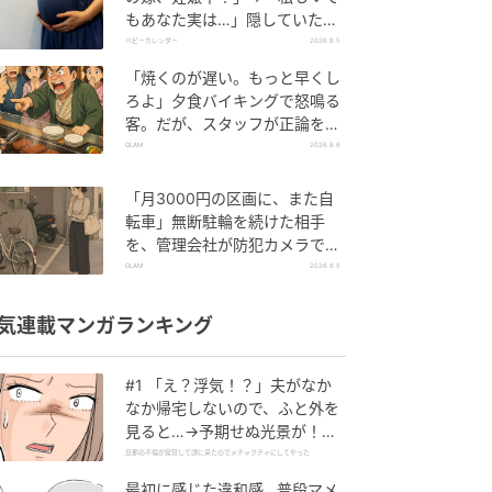
もあなた実は…」隠していた事
実を暴露した結果
ベビーカレンダー
2026.8.5
「焼くのが遅い。もっと早くし
ろよ」夕食バイキングで怒鳴る
客。だが、スタッフが正論を並
べた結果
GLAM
2026.8.6
「月3000円の区画に、また自
転車」無断駐輪を続けた相手
を、管理会社が防犯カメラで特
定した朝
GLAM
2026.8.5
気連載マンガランキング
#1 「え？浮気！？」夫がなか
なか帰宅しないので、ふと外を
見ると…→予期せぬ光景が！｜
旦那の不倫が発覚して頭に来た
旦那の不倫が発覚して頭に来たのでメチャクチャにしてやった
のでメチャクチャにしてやった
最初に感じた違和感…普段マメ