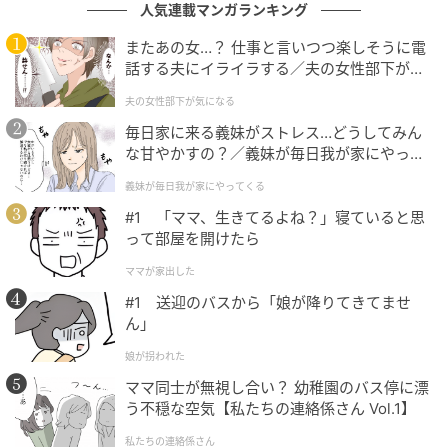
人気連載マンガランキング
またあの女…？ 仕事と言いつつ楽しそうに電
話する夫にイライラする／夫の女性部下が気
になる（1）【夫婦の危機 まんが】
夫の女性部下が気になる
毎日家に来る義妹がストレス…どうしてみん
な甘やかすの？／義妹が毎日我が家にやって
くる（1）【義父母がシンドイんです！ まん
義妹が毎日我が家にやってくる
が】
ウーマンエキサイト
#1 「ママ、生きてるよね？」寝ていると思
って部屋を開けたら
ママが家出した
#1 送迎のバスから「娘が降りてきてませ
ん」
娘が拐われた
ママ同士が無視し合い？ 幼稚園のバス停に漂
う不穏な空気【私たちの連絡係さん Vol.1】
私たちの連絡係さん