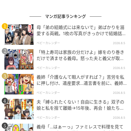
マンガ記事ランキング
ウーマンエキサイト
母「弟の結婚式には来ないで」弟ばかりを溺
愛する両親。1枚の写真がきっかけで結婚話が
なくなったワケ
ベビーカレンダー
2026.8.5
「特上寿司は家族の分だけよ」嫁をのり巻き
だけで済ませる義母。怒った夫と義父が取っ
た行動とは
ベビーカレンダー
2026.8.5
義姉「介護なんて暇人がすれば？」苦労を私
に押し付け、遺産要求…遺言書を前に、義姉
が顔面蒼白のワケ
ベビーカレンダー
2026.8.5
夫「縛られたくない！自由に生きる」双子の
娘と私を捨て離婚→15年後、再会！娘たち
ウーマンエキサイト
「あんた誰？」論破された元夫は
ベビーカレンダー
2026.8.5
義母「…はぁーっ」ファミレスで料理を見て