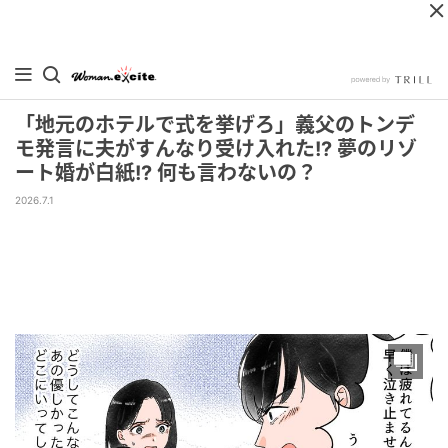
「地元のホテルで式を挙げろ」義父のトンデ
モ発言に夫がすんなり受け入れた!? 夢のリゾ
ート婚が白紙!? 何も言わないの？
2026.7.1