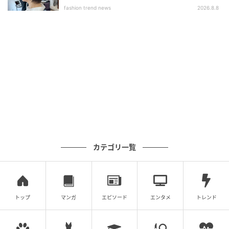
ブ」
7.
さらにあるといい「プラス1」
fashion trend news
2026.8.8
美容のプロ15人が使っているヘアコスメ
≫【全24アイテムの一覧へ】 理想の仕上がり別「思い
通りの髪になれる」名品
カテゴリ一覧
トップ
マンガ
エピソード
エンタメ
トレンド