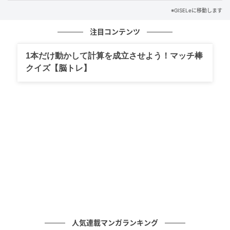
※GISELeに移動します
注目コンテンツ
1本だけ動かして計算を成立させよう！マッチ棒
クイズ【脳トレ】
ミエルオイルクリーム 30g ／GARDEN PROJECT オイ
ルとバターをまぜたようなテクスチャー。「ヘアオイ
ルは加減や束感の出し方が難しいですが、パパッとつ
けるだけで、簡単にいい感じのウエットのニュアンス
がなぜか出せるので気に入っています」（千国めぐみ
さん：モデル・俳優）
人気連載マンガランキング