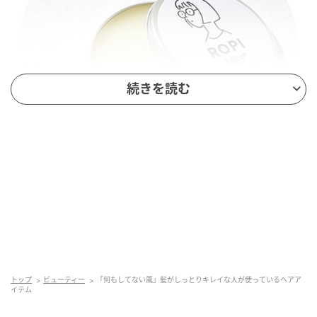
続きを読む
ROPI × bojico オーガニックエッセンシャルワックス
40g ／nanuk 「気張らない地毛生かしが女っぽいと感
じるので、いつもバームでサラッと整える程度。コレ
トップ
ビューティー
「何もしてない風」髪がしっとりキレイな人が使っているヘアア
はストレートヘアからパーマスタイルまで艶・束感で
イテム
動きも簡単に作れて馴染みやすく、べたつきが少ない