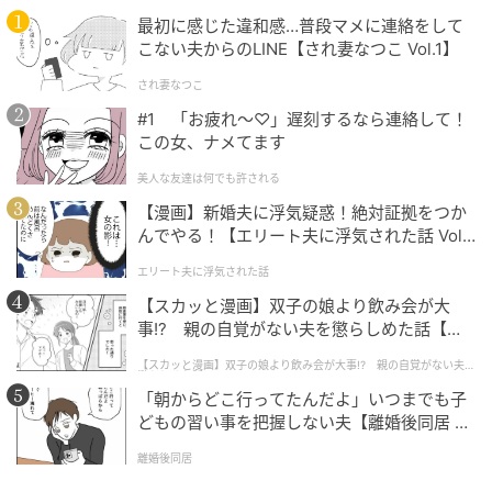
3.「ごくさりげない束感」が作れる！
最初に感じた違和感…普段マメに連絡をして
こない夫からのLINE【され妻なつこ Vol.1】
され妻なつこ
#1 「お疲れ〜♡」遅刻するなら連絡して！
この女、ナメてます
美人な友達は何でも許される
【漫画】新婚夫に浮気疑惑！絶対証拠をつか
んでやる！【エリート夫に浮気された話 Vol.
1】
エリート夫に浮気された話
【スカッと漫画】双子の娘より飲み会が大
事!? 親の自覚がない夫を懲らしめた話【第1
話】
【スカッと漫画】双子の娘より飲み会が大事!? 親の自覚がない夫を
懲らしめた話
「朝からどこ行ってたんだよ」いつまでも子
どもの習い事を把握しない夫【離婚後同居 Vo
l.1】
離婚後同居