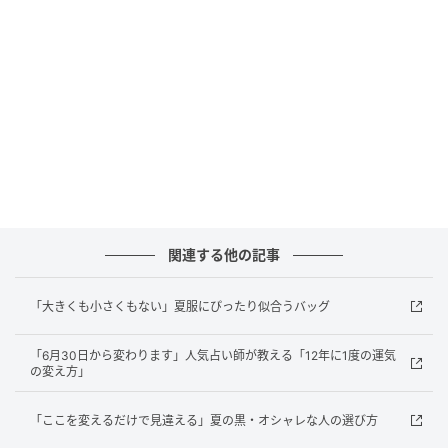
のでずっと愛用しています」（インスタグラマー・マ
イさん）
2.簡単に「いい感じ！」の潤いニュアンス
関連する他の記事
「大きくも小さくもない」夏服にぴったり似合うバッグ
「6月30日から変わります」人気占い師が教える「12年に1度の運気
の変え方」
「ここを変えるだけで見違える」夏の黒・オシャレな人の選び方