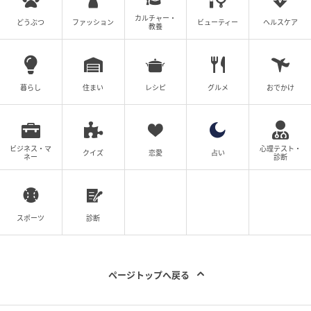
カルチャー・
どうぶつ
ファッション
ビューティー
ヘルスケア
教養
元記事で読む
次の記事
暮らし
住まい
レシピ
グルメ
おでかけ
「安くていい」 美容のプロが買い続けている
「コスメの中でもとくにいい」名品
ビジネス・マ
心理テスト・
クイズ
恋愛
占い
の記事をもっとみる
ネー
診断
スポーツ
診断
ページトップへ戻る