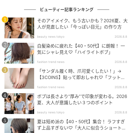
ビューティー記事ランキング
uka マルチデイリーセラム 100g ／ウカトーキョーヘ
ッドオフィス 「スタイリング剤ではないのでセット力
そのアイメイク、もう古いかも？2026夏、大
人が見直したい「今っぽい目元」の作り方
はほぼないのですが、それがちょうどいいというか。
ふつうのダウンスタイルにサラッとニュアンスをプラ
beauty news tokyo
2026.8.8
スしたいときになじませています」（林由香里さん・
白髪染めに疲れた【40・50代】に朗報！ 一
気にシャレ見え♡「ハイライトボブ」
ヘアメイク）
fashion trend news
2026.8.8
「サンダル履く時、爪可愛くしたい！」→
【3COINS】貼って即おしゃれ♡「フット用
（CONTENTS）
ネイルチップ」
fashion trend news
2026.8.8
1.
ナチュラルなニュアンスヘア
2.
「雨の日でも」美しくまとまる
ボブは長さより“厚み”で印象が変わる。2026
夏、大人が意識したい３つのポイント
3.
「広がる髪が整う」ヘアケアにもいいオイル
4.
「ベタつかずに」美しいウェットな質感
beauty news tokyo
2026.8.8
5.
乱れてもハネない「つけてない風」の仕上がり
夏は短め派の【40・50代】集合！ ラフすぎ
ず上品すぎない♡「大人に似合うショートボ
6.
「今このベストな仕上がり」をキープ