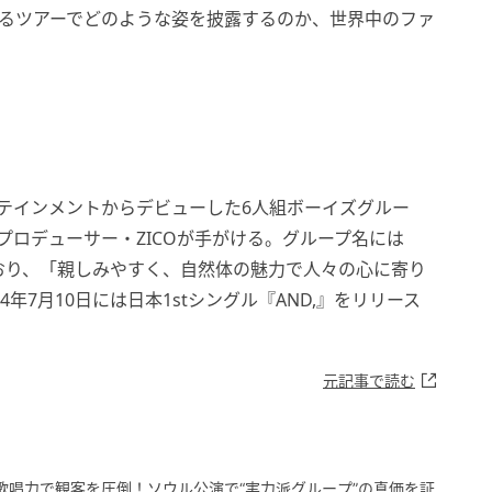
来るツアーでどのような姿を披露するのか、世界中のファ
ンターテインメントからデビューした6人組ボーイズグルー
兼プロデューサー・ZICOが手がける。グループ名には
おり、「親しみやすく、自然体の魅力で人々の心に寄り
年7月10日には日本1stシングル『AND,』をリリース
元記事で読む
ない歌唱力で観客を圧倒！ソウル公演で“実力派グループ”の真価を証