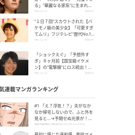
る」“華麗なる家系”に生まれた
【規格外の逸材】
TRILL ニュース
2026.8.5
“１日７回”スカウトされた【バ
ケモノ級の美少女】「可愛すぎ
てムリ」フジテレビ“歴代No.1
作”で輝いた『美人女優』
TRILL ニュース
2026.8.6
「ショックえぐ」「予想外す
ぎ」８ヶ月前【国宝級イケメ
ン】の“電撃婚”にロス続出！興
収“９５億超え”シリーズで輝い
TRILL ニュース
2026.8.5
た逸材
気連載マンガランキング
#1 「え？浮気！？」夫がなか
なか帰宅しないので、ふと外を
見ると…→予期せぬ光景が！｜
旦那の不倫が発覚して頭に来た
旦那の不倫が発覚して頭に来たのでメチャクチャにしてやった
のでメチャクチャにしてやった
最初に感じた違和感…普段マメ