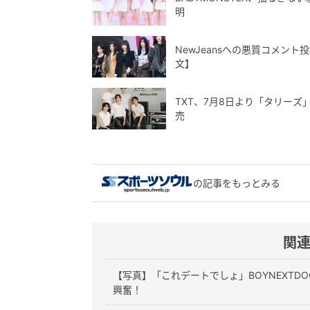
明
NewJeansへの悪質コメン
文】
TXT、7月8日より「タリー
売
の記事をもっとみる
関
【写真】「これデートでしょ」BOYNEXTD
興奮！