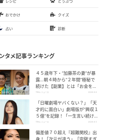
レシピ
どうぶつ
おでかけ
クイズ
占い
診断
ンタメ記事ランキング
４５歳年下・“加藤茶の妻”が暴
露…朝４時から“２年間”極秘で
続けた【副業】とは「お金を稼
ぐのって大変」
TRILL ニュース
2026.8.6
「日曜劇場ヤバくない？」「天
才的に面白い」劇場版が“興収１
５億”を記録！「一生言い続け
る」放送後も続く“切望の声”
TRILL ニュース
2026.8.5
偏差値７０超え『超難関校』出
身！「次元が違う」「完璧すぎ