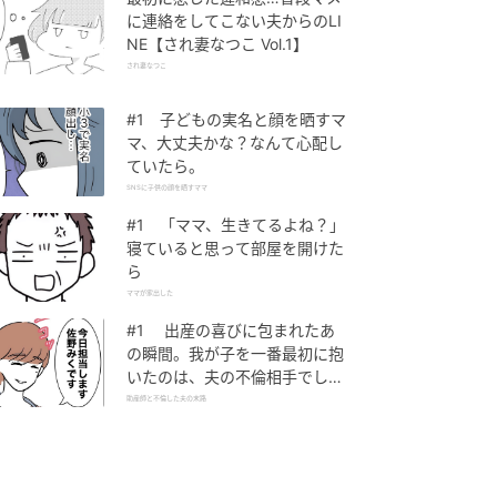
に連絡をしてこない夫からのLI
NE【され妻なつこ Vol.1】
され妻なつこ
#1 子どもの実名と顔を晒すマ
マ、大丈夫かな？なんて心配し
ていたら。
SNSに子供の顔を晒すママ
#1 「ママ、生きてるよね？」
寝ていると思って部屋を開けた
ら
ママが家出した
#1 出産の喜びに包まれたあ
の瞬間。我が子を一番最初に抱
いたのは、夫の不倫相手でし
た。
助産師と不倫した夫の末路