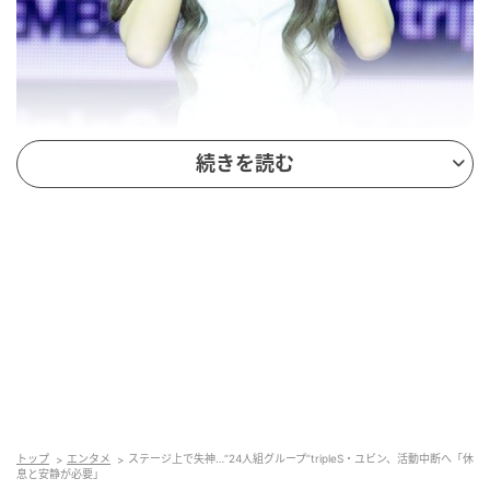
続きを読む
（写真提供＝OSEN）ユビン
トップ
エンタメ
ステージ上で失神…“24人組グループ”tripleS・ユビン、活動中断へ「休
息と安静が必要」