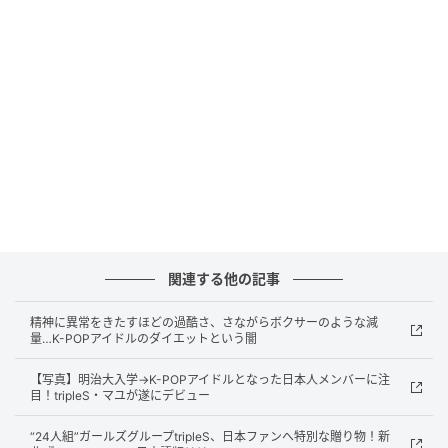
これにより、ユビンは当分の間すべての活動を中止
し、韓国国内外での活動をはじめ、オフラインイベン
トおよびファンサイン会を含む今後のスケジュールに
参加しない。
所属事務所は「予定されているファンサイン会の振替
イベントに関する詳細案内は、各販売先を通じて別途
案内する予定です」とし、「予期せぬ知らせによりフ
ァンの皆さんにご心配をおかけしたことを深くお詫び
申し上げます。当社はアーティストの健康を最優先に
考え、ユビンが安定して回復できるよう全力で支援し
関連する他の記事
てまいります」と伝えた。
精神に異常をきたすほどの過酷さ、さながらボクサーのような減
なお、ユビンは6月27日に京畿道高陽市のKINTEXで開
量…K-POPアイドルのダイエットという闇
催された『2026 MyK Festa』で、ステージを終えた直
【写真】明治大入学→K-POPアイドルとなった日本人メンバーに注
後に失神し、ファンを驚かせた。
目！tripleS・マユが遂にデビュー
（記事提供＝OSEN）
“24人組”ガールズグループtripleS、日本ファンへ特別な贈り物！新