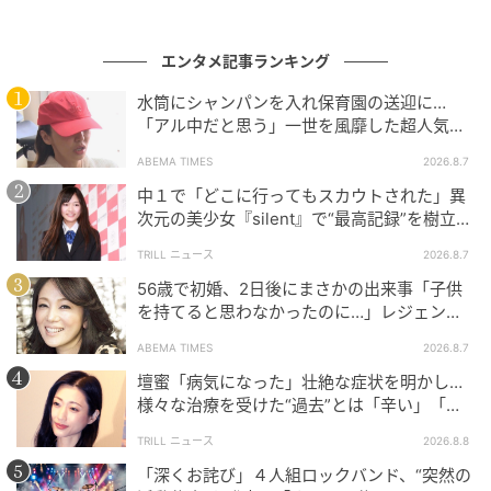
エンタメ記事ランキング
水筒にシャンパンを入れ保育園の送迎に…
「アル中だと思う」一世を風靡した超人気タ
レント、酒漬けだった日々を告白
ABEMA TIMES
2026.8.7
中１で「どこに行ってもスカウトされた」異
次元の美少女『silent』で“最高記録”を樹立し
た「反則級」の【トップ女優】
TRILL ニュース
2026.8.7
56歳で初婚、2日後にまさかの出来事「子供
を持てると思わなかったのに…」レジェンド
美魔女が当時の心境を告白
ABEMA TIMES
2026.8.7
壇蜜「病気になった」壮絶な症状を明かし…
様々な治療を受けた“過去”とは「辛い」「苦
しい」
TRILL ニュース
2026.8.8
「深くお詫び」４人組ロックバンド、“突然の