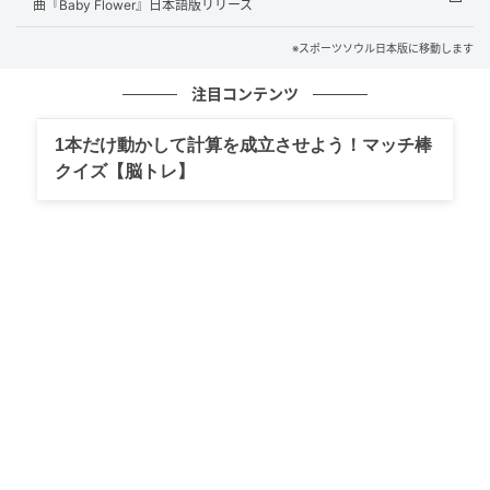
曲『Baby Flower』日本語版リリース
元記事で読む
※スポーツソウル日本版に移動します
注目コンテンツ
次の記事
SEVENTEENの新ユニット「V8」、デビュー
1本だけ動かして計算を成立させよう！マッチ棒
直後からチャート席巻！日本でも好成績
クイズ【脳トレ】
の記事をもっとみる