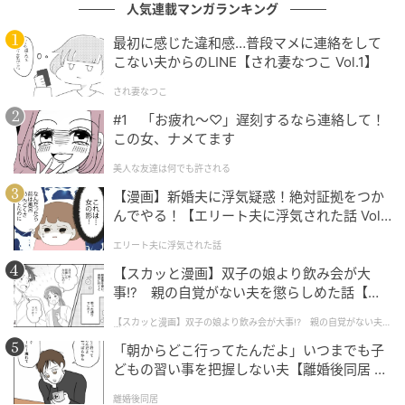
人気連載マンガランキング
最初に感じた違和感…普段マメに連絡をして
こない夫からのLINE【され妻なつこ Vol.1】
され妻なつこ
#1 「お疲れ〜♡」遅刻するなら連絡して！
この女、ナメてます
美人な友達は何でも許される
【漫画】新婚夫に浮気疑惑！絶対証拠をつか
んでやる！【エリート夫に浮気された話 Vol.
1】
エリート夫に浮気された話
【スカッと漫画】双子の娘より飲み会が大
事!? 親の自覚がない夫を懲らしめた話【第1
話】
【スカッと漫画】双子の娘より飲み会が大事!? 親の自覚がない夫を
懲らしめた話
「朝からどこ行ってたんだよ」いつまでも子
どもの習い事を把握しない夫【離婚後同居 Vo
l.1】
離婚後同居