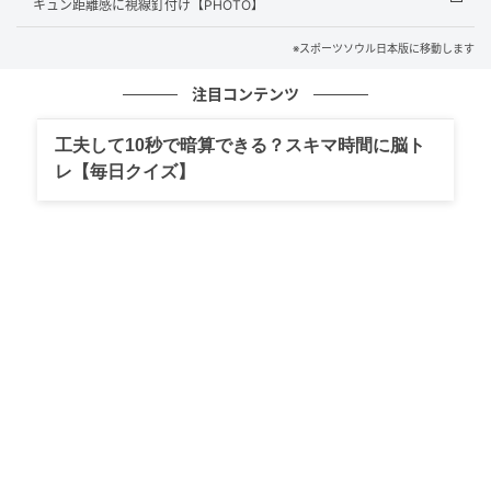
キュン距離感に視線釘付け【PHOTO】
KARDは7月28日、デビュー後初となるフルアルバム
※スポーツソウル日本版に移動します
『Where To Now？（Part.2）：NOWHERE』をリリー
注目コンテンツ
スした後、ワールドツアーに突入します。
工夫して10秒で暗算できる？スキマ時間に脳ト
当社は4人のメンバーと慎重に話し合った末、今回の活
レ【毎日クイズ】
動を最後にKARDの旅路を締めくくることで合意しまし
た。
長い間KARDとともに歩んでくださったHIDDEN KARD
の皆さんに、改めて感謝申し上げます。メンバーたち
がそれぞれの場所で続けていく新たな未来にも、温か
い応援と励ましをお願いいたします。
メンバーたちが心を込めて準備したニューアルバムと
ツアーが、HIDDEN KARDの皆さんにとって大切な思い
出として残ることを願っています。