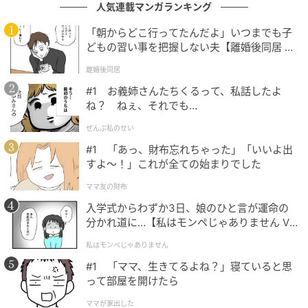
人気連載マンガランキング
最後まで最もKARDらしい姿をお見せする今回の活動
に、変わらぬ関心をお願いいたします。
「朝からどこ行ってたんだよ」いつまでも子
どもの習い事を把握しない夫【離婚後同居 Vo
l.1】
ありがとうございます。
離婚後同居
#1 お義姉さんたちくるって、私話したよ
（記事提供＝OSEN）
ね？ ねぇ、それでも…
元記事で読む
ぜんぶ私のせい
#1 「あっ、財布忘れちゃった」「いいよ出
次の記事
すよ〜！」これが全ての始まりでした
地上波デビュー目前に30歳で急逝…韓国女性
ママ友の財布
コメディアン、突然の悲報から3年
入学式からわずか3日、娘のひと言が運命の
分かれ道に…【私はモンペじゃありません Vo
l.1】
私はモンペじゃありません
の記事をもっとみる
#1 「ママ、生きてるよね？」寝ていると思
って部屋を開けたら
ママが家出した