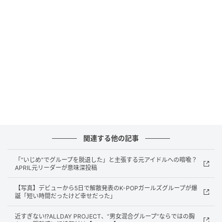
（写真提供＝OSEN）KARD
これによりKARDは、2017年7月19日のデビューから9
年にわたる活動を終えることになった。
DSPメディアの公式コメント全文は以下の通り。
関連する他の記事
◇
「“いじめ”でグループを脱退した」と主張する元アイドルへの暗喩？
こんにちは。DSPメディアです。
APRIL元リーダーが意味深投稿
まず、所属アーティストKARDをいつも大切にし、応援
【写真】デビューから5日で解散発表のK-POPガールズグループが爆
誕「短い時間だったけど幸せだった」
してくださるHIDDEN KARDの皆さんに心より感謝申し
上げます。
近すぎない!?ALLDAY PROJECT、“男女混合グループ”ならではの胸