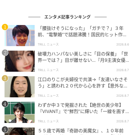
エンタメ記事ランキング
「腰抜けそうになった」「ガチで？」３年
前、“電撃婚”で話題沸騰！国民的ヒット作
『逃げ恥』で異彩放った【国宝級イケメン】
TRILL ニュース
2026.8.6
破壊力ハンパない美しさに「目の保養」「世
界一では？」目が離せない…『月9主演女優
（34歳）』“極上”美ショットがすごい
TRILL ニュース
2026.8.7
江口のりこが夫婦役で共演→「友達いなさそ
う」と誘われ２０代から心を許す【意外な親
友芸人】とは？
TRILL ニュース
2026.8.7
わずか中３で発掘された【絶世の美少年】
『VIVANT』で“鮮烈”に輝いた「一線を画す」
イケメン俳優
TRILL ニュース
2026.8.7
５５歳で再婚『奇跡の美魔女』、１０年前