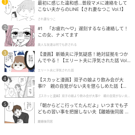
最初に感じた違和感…普段マメに連絡をして
こない夫からのLINE【され妻なつこ Vol.1】
スリークなストレートボブといえば、リリー・コリン
ズ（左）のシグネチャースタイルのひとつ。ワイルド
され妻なつこ
は、「このような切りっぱなしのボブを成功させるコ
#1 「お疲れ〜♡」遅刻するなら連絡して！
ツは、髪をストレートアイロンなどで伸ばし、毛先が
この女、ナメてます
シャープなラインを描くようにすることです」とアド
美人な友達は何でも許される
バイスする。
【漫画】新婚夫に浮気疑惑！絶対証拠をつか
んでやる！【エリート夫に浮気された話 Vol.
「パドルブラシなどを使ってブローすることで、ボリ
1】
エリート夫に浮気された話
ュームを抑え、エレガントでメリハリのあるルックが
【スカッと漫画】双子の娘より飲み会が大
完成します」と、ワイルド。仕上げに軽めのヘアセラ
事!? 親の自覚がない夫を懲らしめた話【第1
ムを馴染ませれば、ジェシカ・チャステイン（右）の
話】
【スカッと漫画】双子の娘より飲み会が大事!? 親の自覚がない夫を
ようにツヤのある輝きを手に入れることができるは
懲らしめた話
「朝からどこ行ってたんだよ」いつまでも子
ず。
どもの習い事を把握しない夫【離婚後同居 Vo
l.1】
離婚後同居
【3】トリクシーカット