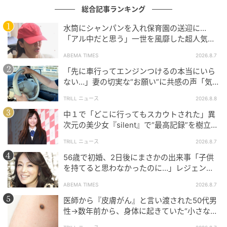
総合記事ランキング
水筒にシャンパンを入れ保育園の送迎に…
「アル中だと思う」一世を風靡した超人気タ
レント、酒漬けだった日々を告白
ABEMA TIMES
2026.8.7
「先に車行ってエンジンつけるの本当にいら
ない…」妻の切実な“お願い”に共感の声「気
づかないんですよね…」
TRILL ニュース
2026.8.8
中１で「どこに行ってもスカウトされた」異
次元の美少女『silent』で“最高記録”を樹立し
た「反則級」の【トップ女優】
TRILL ニュース
2026.8.7
Getty Images
56歳で初婚、2日後にまさかの出来事「子供
を持てると思わなかったのに…」レジェンド
ジェシー・バックリー（左）やゼンデイヤ（右）が取
美魔女が当時の心境を告白
ABEMA TIMES
2026.8.7
り入れているトリクシーカットのトレンドもまだまだ
医師から『皮膚がん』と言い渡された50代男
続いているよう。フェミニンなピクシーカットとショ
性→数年前から、身体に起きていた“小さな異
ートボブを掛け合わせたこのスタイルは、ショートヘ
変”に「あのとき受診していれば…」