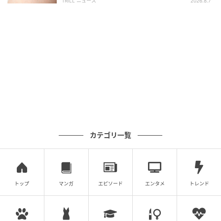
TRILL ニュース
2026.8.7
アを伸ばす過程で自然に生まれるシルエットとして人
気を集めている。
「トリクシーカットは、内側を短く、外に向かって長
めにカットするのが特徴です」と、ヘアケアブランド
「ケビン・マーフィー」のエデュケーター、タイソ
ン・ラジャは説明する。スタイリングの手間はほとん
どなく、弱風のドライヤーで自然なテクスチャーを引
き出すだけで、エッジの効いたスタイリングが出来上
がる。
カテゴリ一覧
【4】サイドパートボブ
トップ
マンガ
エピソード
エンタメ
トレンド