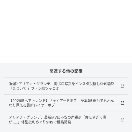
Getty Images
90年代を象徴するフリッピーボブを思わせる、毛先を
かすかに外ハネさせたボブヘアが再燃中。2026年夏
は、キャリー・マリガン（左）やフィービー・ディネ
ヴァー（右）のように、よりソフトでモダンな印象に
関連する他の記事
アップデートするのがポイント。
誤爆? アリアナ・グランデ、胸ポロ写真をインスタ投稿しSNS騒然
「まずはドライカットでベースを作り、カミソリなど
「気づいて!」ファン総ツッコミ
を使って毛先をよりフェザーライクでエアリーな質感
【2026夏ヘアトレンド】「ティアードボブ」が本命! 細毛でもふん
に仕上げます」と、ヘアケアブランド「ジョン・フリ
わり見える最新レイヤーボブ
ーダ」のクリエイティブ・スタイリスト・アンバサダ
アリアナ・グランデ、最新MVに不安の声殺到「痩せすぎて骨
ー、アンドレアス・ワイルドは説明する。「日々のス
が......」体型批判めぐりSNSで議論勃発
タイリングは、ブラシを使って動きをつけながら乾か