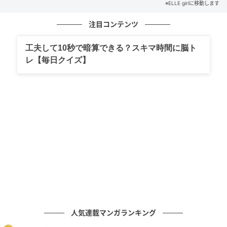
※ELLE girlに移動します
したり、カールアイロンを使ってゆるやかなウェーブ
を作ったりするだけでOKです」
注目コンテンツ
工夫して10秒で暗算できる？スキマ時間に脳ト
【2】スリークボブ
レ【毎日クイズ】
人気連載マンガランキング
Getty Images