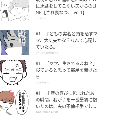
に連絡をしてこない夫からのLI
NE【され妻なつこ Vol.1】
され妻なつこ
#1 子どもの実名と顔を晒すマ
マ、大丈夫かな？なんて心配し
ていたら。
SNSに子供の顔を晒すママ
#1 「ママ、生きてるよね？」
寝ていると思って部屋を開けた
ら
ママが家出した
#1 出産の喜びに包まれたあ
の瞬間。我が子を一番最初に抱
いたのは、夫の不倫相手でし
た。
助産師と不倫した夫の末路