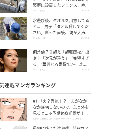
築庭に設置したフェンス、直後
に迫られた"顛末"
TRILL ニュース
2026.8.6
水遊び後、タオルを用意してる
と… 男子「タオル貸してくだ
さい」断った直後、親が大声で
放った一言に絶句
TRILL ニュース
2026.8.6
偏差値７０超え『超難関校』出
身！「次元が違う」「完璧すぎ
る」“華麗なる家系”に生まれた
【規格外の逸材】
TRILL ニュース
2026.8.5
気連載マンガランキング
#1 「え？浮気！？」夫がなか
なか帰宅しないので、ふと外を
見ると…→予期せぬ光景が！｜
旦那の不倫が発覚して頭に来た
旦那の不倫が発覚して頭に来たのでメチャクチャにしてやった
のでメチャクチャにしてやった
最初に感じた違和感…普段マメ