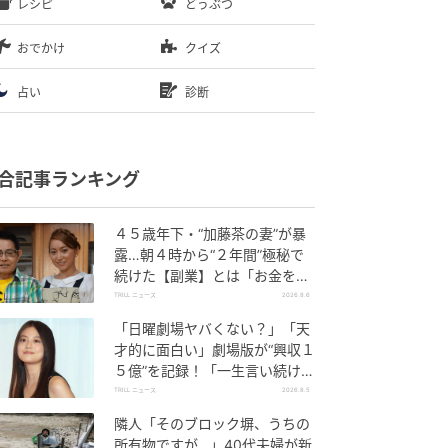
レシピ
どうぶつ
おでかけ
クイズ
占い
診断
合記事ランキング
４５歳年下・“加藤茶の妻”が暴
露…朝４時から“２年間”極秘で
続けた【副業】とは「お金を稼
ぐのって大変」
TRILL ニュース
2026.8.6
「日曜劇場ヤバくない？」「天
才的に面白い」劇場版が“興収１
５億”を記録！「一生言い続け
る」放送後も続く“切望の声”
TRILL ニュース
2026.8.5
隣人「そのブロック塀、うちの
所有物ですが…」40代夫婦が新