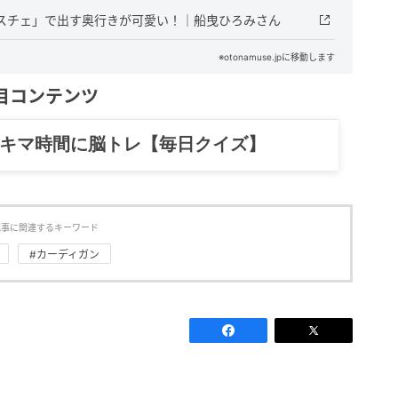
ビスチェ」で出す奥行きが可愛い！｜船曳ひろみさん
※otonamuse.jpに移動します
目コンテンツ
記……全部、読めます。
記事に関連するキーワード
#カーディガン