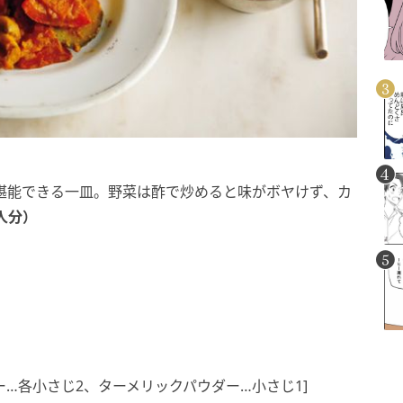
堪能できる一皿。野菜は酢で炒めると味がボヤけず、カ
人分）
ー…各小さじ2、ターメリックパウダー…小さじ1]