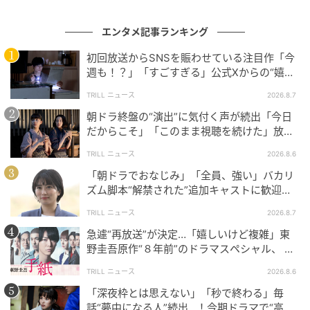
じたが、その温度はまだ見る者の中に残っている。
エンタメ記事ランキング
初回放送からSNSを賑わせている注目作「今
NHK総合 ドラマ10『コンビニ兄弟 テンダネス門司港
週も！？」「すごすぎる」公式Xからの“嬉し
こがね村店』毎週火曜よる10時〜
い報告”に視聴者歓喜【土曜ドラマ】
NHK ONE（新NHKプラス）同時見逃し配信・過去回
TRILL ニュース
2026.8.7
はNHKオンデマンドで配信
朝ドラ終盤の“演出”に気付く声が続出「今日
だからこそ」「このまま視聴を続けた」放送
日に重ねた“意味”
次の記事
TRILL ニュース
2026.8.6
#1 子どもの実名と顔を晒すママ、大丈夫か
「朝ドラでおなじみ」「全員、強い」バカリ
な？なんて心配していたら。
ズム脚本“解禁された”追加キャストに歓迎の
声！新【NHK連続テレビ小説】
TRILL ニュース
2026.8.7
急遽“再放送”が決定…「嬉しいけど複雑」東
の記事をもっとみる
野圭吾原作“８年前”のドラマスペシャル、 放
送内容“変更”に反響
TRILL ニュース
2026.8.6
「深夜枠とは思えない」「秒で終わる」毎
話“夢中になる人”続出…！今期ドラマで“高評