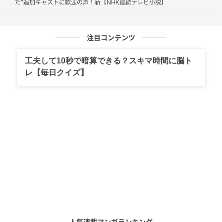
た”追加キャストに歓迎の声！新【NHK連続テレビ小説】
を生きてほしいと伝えるが、ツギは兄として当然のこ
とだと笑顔で応え、ふたりは微笑み合うのだった。
注目コンテンツ
門司港という土地と、そこに集う人々の温かさを丁寧
に紡いできた本作。最終話もその余韻は深く、続編を
工夫して10秒で暗算できる？スキマ時間に脳ト
願う声が後を絶たないのも頷ける幕切れとなった。
レ【毎日クイズ】
これまでの出演者勢揃いの最終回
人気連載マンガランキング