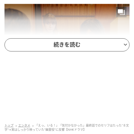
続きを読む
ドラマ10『コンビニ兄弟 テンダネス門司港こがね村店』第10回より(C)NHK
光莉（田中麗奈）の表彰を祝おうと、能瀬（萬田久
子）の案で祝賀会の準備が進められていた。一方その
頃、ツギ（中島健人）との昼食の約束で店を訪れた廣
瀬（鈴木福）は、そこに樹恵琉（嵐莉菜）がいること
に気づく。個性のなさを悩みとして打ち明けた廣瀬は
トップ
エンタメ
「えっ、いる！」「気付かなかった」最終話でのセリフはたった“８文
字”→実はしっかり映っていた“幽霊役”に反響【NHKドラマ】
樹恵琉との関わりを避けようとするも、ツギから思い