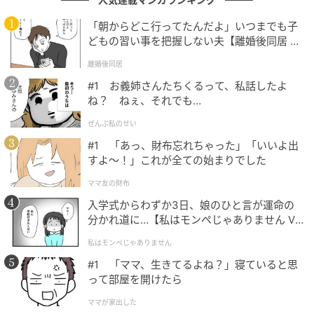
「朝からどこ行ってたんだよ」いつまでも子
どもの習い事を把握しない夫【離婚後同居 Vo
ドラマ10『コンビニ兄弟 テンダネス門司港こがね村店』第10回より(C)NHK
l.1】
離婚後同居
最終話の祝賀会には、これまでのエピソードを彩った
#1 お義姉さんたちくるって、私話したよ
キャラクターたちがこぞって集結。さらには、第8話に
ね？ ねぇ、それでも…
は浮かばれない幽霊として描かれた乾一子（橋本マナ
ぜんぶ私のせい
ミ）が再登場したことで話題となっている。三彦は長
#1 「あっ、財布忘れちゃった」「いいよ出
い髪の毛を見つけて「もしかして、一子さんも来てく
すよ〜！」これが全ての始まりでした
れてるのかな」と、天井を見上げる。しかし、三彦が
ママ友の財布
見上げた方向ではなく、部屋の隅で一子が静かにたた
入学式からわずか3日、娘のひと言が運命の
ずんで微笑んでいるのだった。セリフは、「ウフフ
分かれ道に…【私はモンペじゃありません Vo
フ…。ウフフフ…。」というたった8文字の笑い声のみ
l.1】
私はモンペじゃありません
の出演だったが、印象を残すこの登場シーンについ
#1 「ママ、生きてるよね？」寝ていると思
て、「えっ、いる！」「まさか来るとは」「気付かな
って部屋を開けたら
かった」「来てたんだ」などSNSではコメントが寄せ
ママが家出した
られている。騒がしくも優しいこの店の日々は幕を閉