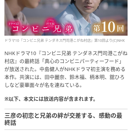
ドラマ10『コンビニ兄弟 テンダネス門司港こがね村店』第10回より(C)NHK
NHKドラマ10『コンビニ兄弟 テンダネス門司港こがね
村店』の最終話「真心のコンビニパーティーフード」
が放送された。中島健人がNHKドラマ初主演を務める
本作。共演には、田中麗奈、鈴木福、柄本明、舘ひろ
しなど豪華面々が名を連ねている。
※以下、本文には放送内容が含まれます。
三彦の初恋と兄弟の絆が交差する、感動の最
終話