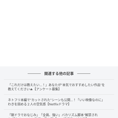
がけず自身の魅力を指摘され、戸惑いを隠せない。
そして祝賀会当日。三彦（中島健人/一人二役）はとあ
る人物と会う。三彦の初恋相手・美幌（仲島有彩）の
恋人だった似瀬航起（高良健吾）である。祝賀会の朝
に初めて顔を合わせたふたりは、美幌への想いを語り
合う。かつて美幌の生まれ変わりを探し求めて彷徨っ
ていた三彦は、22歳の頃に門司港で美幌の姿を見たと
明かす。疲労困憊で倒れてしまった三彦を救ったのは
テンダネスだった。梅田正平（柄本明）に連れられて
関連する他の記事
介抱を受けた三彦は、そこに現れた美幌そっくりの女
性スタッフの姿に驚く。しかしその女性はまもなく姿
「これだけは教えたい…！」あなたが“本気でおすすめしたい作品”を
を消してしまった。似瀬もまた、いつか美幌に会える
教えてください🔥【アンケート募集】
ことを信じていると静かに話す。
ネトフリ本編で“カットされた”シーンも公開…！「いい映像なのに」
わきを固める２人の空気感【Netflixドラマ】
祝賀会の終わりに、ツギは三彦をそばで支えるために
なんでも屋になったと明かす。三彦は兄に自分の人生
「朝ドラでおなじみ」「全員、強い」バカリズム脚本“解禁され