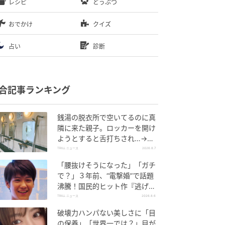
レシピ
どうぶつ
おでかけ
クイズ
占い
診断
合記事ランキング
銭湯の脱衣所で空いてるのに真
隣に来た親子。ロッカーを開け
ようとすると舌打ちされ…→直
後、娘の放った“純粋な一言”に
TRILL ニュース
2026.8.7
「心の中で拍手」
「腰抜けそうになった」「ガチ
で？」３年前、“電撃婚”で話題
沸騰！国民的ヒット作『逃げ
恥』で異彩放った【国宝級イケ
TRILL ニュース
2026.8.6
メン】
破壊力ハンパない美しさに「目
の保養」「世界一では？」目が