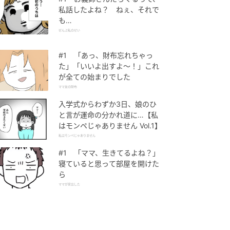
私話したよね？ ねぇ、それで
も…
ぜんぶ私のせい
#1 「あっ、財布忘れちゃっ
た」「いいよ出すよ〜！」これ
が全ての始まりでした
ママ友の財布
入学式からわずか3日、娘のひ
と言が運命の分かれ道に…【私
はモンペじゃありません Vol.1】
私はモンペじゃありません
#1 「ママ、生きてるよね？」
寝ていると思って部屋を開けた
ら
ママが家出した