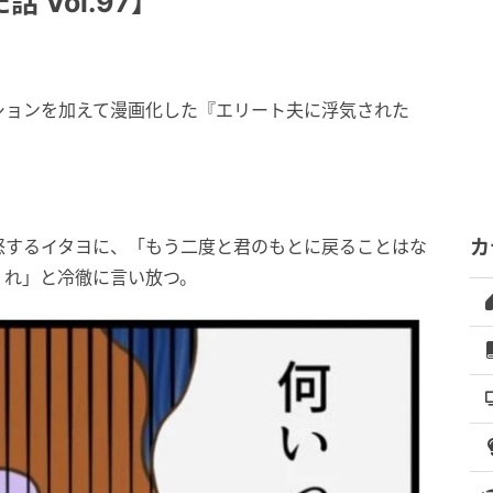
Vol.97】
ションを加えて漫画化した『エリート夫に浮気された
怒するイタヨに、「もう二度と君のもとに戻ることはな
カ
くれ」と冷徹に言い放つ。