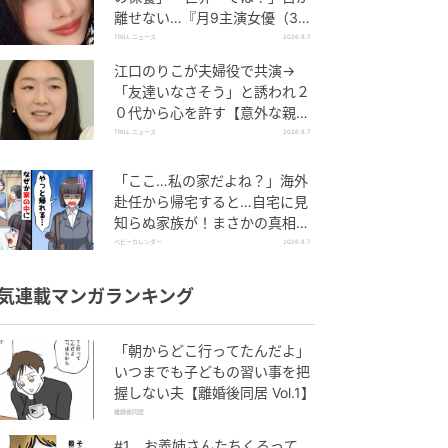
離せない…『月9主演女優（34
歳）』“極上”美ショットがすご
TRILL ニュース
2026.8.7
い
江口のりこが夫婦役で共演→
「友達いなさそう」と誘われ２
０代から心を許す【意外な親友
芸人】とは？
TRILL ニュース
2026.8.7
「ここ…私の家だよね？」海外
赴任から帰宅すると…自宅に見
知らぬ家族が！まさかの真相と
は！？
ベビーカレンダー
2026.8.7
気連載マンガランキング
「朝からどこ行ってたんだよ」
いつまでも子どもの習い事を把
握しない夫【離婚後同居 Vol.1】
離婚後同居
#1 お義姉さんたちくるって、