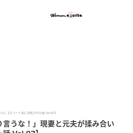
【エリート夫に浮気された話 Vol.97】
り言うな！」現妻と元夫が揉み合い