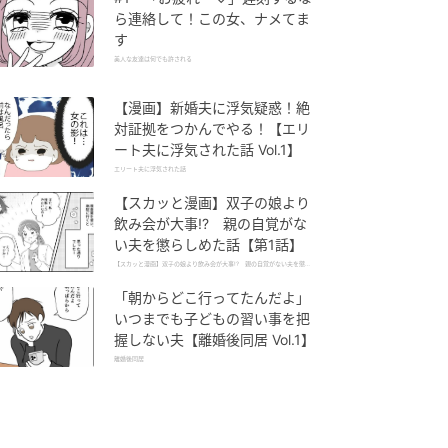
ら連絡して！この女、ナメてま
す
美人な友達は何でも許される
【漫画】新婚夫に浮気疑惑！絶
対証拠をつかんでやる！【エリ
ート夫に浮気された話 Vol.1】
エリート夫に浮気された話
【スカッと漫画】双子の娘より
飲み会が大事!? 親の自覚がな
い夫を懲らしめた話【第1話】
【スカッと漫画】双子の娘より飲み会が大事!? 親の自覚がない夫を懲ら
しめた話
「朝からどこ行ってたんだよ」
いつまでも子どもの習い事を把
握しない夫【離婚後同居 Vol.1】
離婚後同居