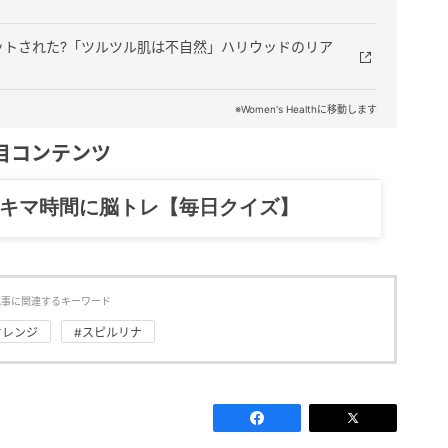
ットされた?「ツルツル肌は不自然」ハリウッドのリア
※Women's Healthに移動します
目コンテンツ
記……全部、読めます。
記事に関連するキーワード
オレンジ
#スピルリナ