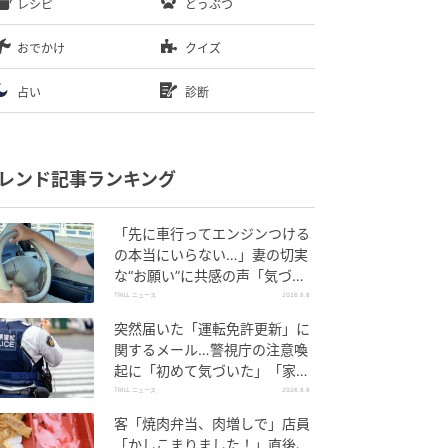
レシピ
どうぶつ
おでかけ
クイズ
占い
診断
レンド記事ランキング
「先に車行ってエンジンつける
の本当にいらない…」妻の切実
な“お願い”に共感の声「気づか
ないんですよね…」
TRILL ニュース
2026.8.8
突然届いた「運転免許更新」に
関するメール…警視庁の注意喚
起に「初めて気づいた」「家族
にも共有した」
TRILL ニュース
2026.8.8
客「焼肉弁当、肉増しで」店員
「かしこまりました！」直後、