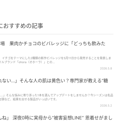
におすすめの記事
登場 果肉かチョコのビバレッジに「どっちも飲みた
日、イチゴをテーマにした2種類の新作ビバレッジを5月11日から発売することを発表しま
ブランド「ohora（オホーラ）」との...
2026.5.8
れない…」そんな人の肌は黄色い？専門家が教える“糖
……」そんな悩みに寄り添った1本を選んでアップデートをしませんか？今シーズンは名品
台頭など、結果を出せる製品がいっぱいです。
2026.5.2
」 深夜0時に実母から“被害妄想LINE” 恩着せがまし