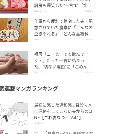
厨房も爆笑した“一言”に「笑い
堪えるのに必死でした」＜注文
TRILL ニュース
2026.8.8
ミス体験談2選＞
仕事から疲れて帰宅した夫 用
意されていた食卓に「こんなの
泣き崩れる」「どんな高級料理
より絶品」と反響
grape
2026.8.8
祖母「コーヒーでも飲んで
く？」たった一言に詰まっ
た、“切ない理由”に「ごめん
ね…」＜祖母エピソード2選＞
TRILL ニュース
2026.8.8
気連載マンガランキング
最初に感じた違和感…普段マメ
に連絡をしてこない夫からのLI
NE【され妻なつこ Vol.1】
され妻なつこ
#1 「お疲れ〜♡」遅刻するな