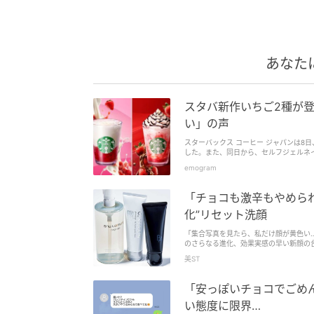
あなた
スタバ新作いちご2種が
い」の声
スターバックス コーヒー ジャパンは8
した。また、同日から、セルフジェルネイル
emogram
「チョコも激辛もやめら
化”リセット洗顔
「集合写真を見たら、私だけ顔が黄色い
のさらなる進化、効果実感の早い新顔の
美ST
「安っぽいチョコでごめんね
い態度に限界…