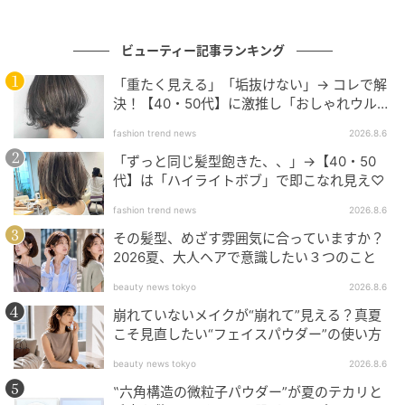
撮影／池田 敦（CASK）〈静物〉、渡邉明日香（A-1）
〈人物〉 取材／大山真理子、岩丸ケリー（美STリュク
ス関連） 編集／石原晶子、𠮷田 梓 再構成／
ビューティー記事ランキング
Bravoworks,Inc.
「重たく見える」「垢抜けない」→ コレで解
決！【40・50代】に激推し「おしゃれウル
元記事で読む
フ」
fashion trend news
2026.8.6
「ずっと同じ髪型飽きた、、」→【40・50
次の記事
代】は「ハイライトボブ」で即こなれ見え♡
【感動レベル】2週間で素肌まで変わった！40
fashion trend news
2026.8.6
代のクマ・赤みを飛ばす最新カラー下地
その髪型、めざす雰囲気に合っていますか？
2026夏、大人ヘアで意識したい３つのこと
の記事をもっとみる
beauty news tokyo
2026.8.6
崩れていないメイクが“崩れて”見える？真夏
こそ見直したい“フェイスパウダー”の使い方
beauty news tokyo
2026.8.6
‟六角構造の微粒子パウダー”が夏のテカリと