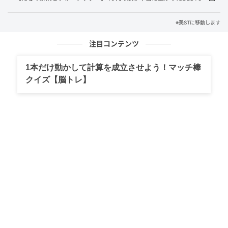
ズンは特に糖化ケアができる製品に注目を。糖化ケア
によって顔全体のくすみが晴れる効果と、継続使用で
※美STに移動します
本質的なケアも期待できます。（次田さん）
注目コンテンツ
教えてくれたのは...
1本だけ動かして計算を成立させよう！マッチ棒
クイズ【脳トレ】