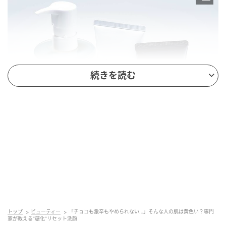
続きを読む
（左から）
トップ
ビューティー
「チョコも激辛もやめられない…」そんな人の肌は黄色い？専門
家が教える“糖化”リセット洗顔
肌のバリア機能を守る高保水クレンジング。メイクや