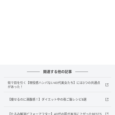
皮脂、糖化やくすみのある角質までオフ。独自コンプ
レックスでもくすみをケア。ブライト クレンジングオ
イル 450ml ￥13,200（）
酵素とビタミンを配合したスクラブでWアプローチ。
濃密泡で毛穴の奥の汚れやくすみを徹底洗浄。サナ グ
ラスーン グルタブライト VC ハイドロポアクリーン
130g ￥2,200（）
B.Aの糖化研究を洗顔にも。糖化したデスモソームを含
む古い角層を、濃密できめ細かな泡で洗い流して除
関連する他の記事
去。皮脂汚れを吸着し、潤いを抱え込む新処方。B.A
街で目を引く【現役感ハンパない40代美女たち】には3つの共通点
ウォッシュ100g ￥12,100（）
があった！
汚れと古い角質を取り除くことで肌表面の凹凸が整う
【痩せるのに満腹感！】ダイエット中の夜ご飯レシピ8選
と光の反射も整い、明るさやツヤ感も高まります。美
容成分を肌に残し洗い上げる処方も開発され、今シー
【たるみ解消ビフォーアフター】40代の肌が本当に上がったBEST5