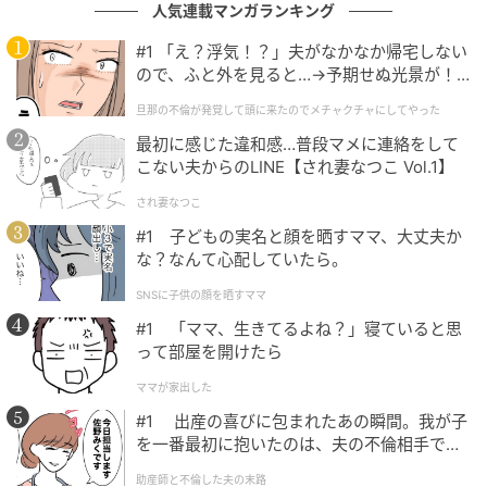
人気連載マンガランキング
#1 「え？浮気！？」夫がなかなか帰宅しない
ので、ふと外を見ると…→予期せぬ光景が！
｜旦那の不倫が発覚して頭に来たのでメチャ
旦那の不倫が発覚して頭に来たのでメチャクチャにしてやった
クチャにしてやった
最初に感じた違和感…普段マメに連絡をして
次田哲也さん（スキンケア・サイエンスコミュニケーター）
こない夫からのLINE【され妻なつこ Vol.1】
スキンケア・サイエンスコミュニケーター。博士（工
され妻なつこ
学）。30年以上にわたり、大手化粧品メーカーにてコ
#1 子どもの実名と顔を晒すママ、大丈夫か
スメや肌計測機器などの研究開発に従事。独立後は講
な？なんて心配していたら。
演や取材を通じ、正しい美容知識を啓発する。
SNSに子供の顔を晒すママ
本記事は、美ST編集部が取材・編集しました。「美
#1 「ママ、生きてるよね？」寝ていると思
って部屋を開けたら
ST」は16年以上にわたり、40代＆50代女性の美容とラ
イフスタイルを追求してきた月刊美容誌です。
ママが家出した
#1 出産の喜びに包まれたあの瞬間。我が子
『美ST』2026年5月号掲載
を一番最初に抱いたのは、夫の不倫相手でし
た。
助産師と不倫した夫の末路