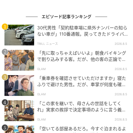
の記事をもっとみる
エピソード記事ランキング
30代男性「契約駐車場に県外ナンバーの知ら
ない車が」110番通報。戻ってきたドライバー
の“言い分”に「口論になった」
TRILL ニュース
2026.8.5
「先に取っちゃえばいいよ」朝食バイキング
で割り込みする客。だが、他の客の正論で状
況が一変
GLAM
2026.8.5
「乗車券を確認させていただけますか」寝た
ふりで避けた男性。だが、車掌が何度も確認
した結果
GLAM
2026.8.5
「この家を継いで、母さんの世話をしてく
れ」実家の挨拶で決定事項のように言う義
父。だが、普段は反論しない夫が言ってくれ
GLAM
2026.8.5
た一言
「空いてる部屋あるだろ。今すぐ泊まれるよ