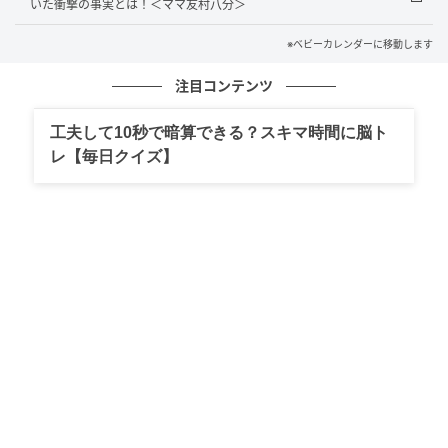
いた衝撃の事実とは！＜ママ友村八分＞
ないでいる状態です。
※ベビーカレンダーに移動します
善意や責任感が強い人ほど、アプローチの方法を誤る
注目コンテンツ
と相手の心を追い詰めてしまいます。役員活動は正し
さやスピードだけでなく、お互いの心の余裕や境界線
工夫して10秒で暗算できる？スキマ時間に脳ト
への配慮があってこそ成り立つもの。この出来事を通
レ【毎日クイズ】
じて私自身とても良い勉強になりました。今後は自分
も相手の立場に立って行動できるよう、意識していき
たいと深く実感した出来事です。
著者：御法川 元子／40代女性。2015年生まれの女の
子の母。子どもが生後4カ月のころから企業の広報担当
として働いているワーキングマザー。パニック障害を
患いながらも明るい性格で元気に毎日過ごしている。
波瀾万丈な人生だが、明るく楽しくをモットーに！ 趣
味は音楽鑑賞・カラオケ。