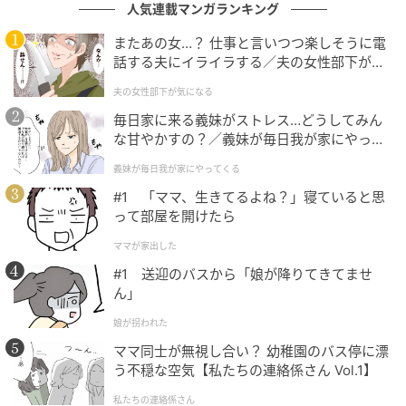
人気連載マンガランキング
※ベビーカレンダーが独自に実施したアンケートで集
めた読者様の体験談をもとに記事化しています（回答
またあの女…？ 仕事と言いつつ楽しそうに電
時期：2026年6月）
話する夫にイライラする／夫の女性部下が気
になる（1）【夫婦の危機 まんが】
夫の女性部下が気になる
※AI生成画像を使用しています
毎日家に来る義妹がストレス…どうしてみん
な甘やかすの？／義妹が毎日我が家にやって
ベビーカレンダー編集部
くる（1）【義父母がシンドイんです！ まん
義妹が毎日我が家にやってくる
が】
元記事で読む
#1 「ママ、生きてるよね？」寝ていると思
って部屋を開けたら
クリエイター情報
ママが家出した
ベビーカレンダー
#1 送迎のバスから「娘が降りてきてませ
ん」
ベビーカレンダーは妊娠・出産・育児の情報サイト
です。みんなのクチコミや体験談から産婦人科検
娘が拐われた
索、おでかけ情報、離乳食レシピまで。月間利用者1
000万人以上。
ママ同士が無視し合い？ 幼稚園のバス停に漂
う不穏な空気【私たちの連絡係さん Vol.1】
作品をもっとみる
私たちの連絡係さん