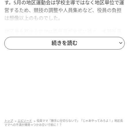
す。5月の地区運動会は学校主導ではなく地区単位で運
営するため、競技の調整や人員集めなど、役員の負担
は想像以上のものでした。
地区長を務めるママは責任感が非常に強く、本部役員
の経験もある頼もしい存在です。しかし、「すべてを
続きを読む
把握しておきたい」という思いが強すぎるあまり、役
員用のグループLINEには昼夜を問わず連絡が入り続け
ました。
「この競技はまだ〇人足りません」「〇時時点で欠員
〇名です」といった、まるで実況中継のような通知が
鳴り止まず、仕事中の役員から「見ているだけで気が
滅入る」と私のもとに不満が続出。板挟みになった私
は、胃の奥が重くなるような感覚を何度も味わいまし
た。
トップ
エピソード
役員ママ「勝手に仕切らないで」「じゃあやってみろよ！」地区長
ママへの不満が爆発→つかみ合い寸前に！？
決定的な亀裂が生じたのは、役員10人が集まった話し