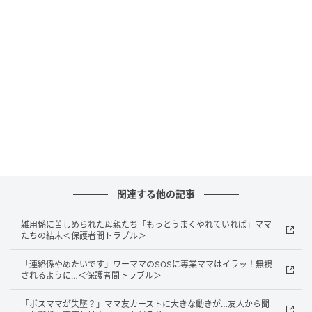
合いの場でした。ある役員ママが
「勝手に全部仕切ら
ないでほしい」
と声を上げた瞬間、地区長は
「みんな
のためにやっているのに！ じゃあ地区長をやってみろ
よ！」
と感情を露わにしたのです。次の瞬間、二人は
立ち上がり、一気に互いの距離を詰めました。
そのまま腕をつかもうとする動きに誰かが叫び声を上
げ、つかみ合い寸前の事態に発展。周囲が慌てて間に
入って制止したものの、その場の空気は完全に凍り付
きました。一人の役員ママはそのまま帰宅し、残った
関連する他の記事
地区長は「なんだあいつは！」と怒り心頭。その剣幕
があまりにも恐ろしく、誰も言葉を発せられませんで
雑用係に苦しめられた母親たち「もっとうまくやれていれば」ママ
たちの結末＜保護者間トラブル＞
した。
「連絡係やめたいです」ワーママのSOSに専業ママはイラッ！無視
運動会の準備はその後も続けられましたが、あの二人
されるように…＜保護者間トラブル＞
の関係が元に戻ることはありませんでした。今でも周
「ボスママが失墜？」ママ友カーストに大きな動きが…友人から聞
囲の役員が間に入り、なんとか最低限のやり取りをつ