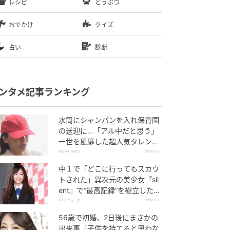
レシピ
どうぶつ
おでかけ
クイズ
占い
診断
ンタメ記事ランキング
水筒にシャンパンを入れ保育園
の送迎に…「アル中だと思う」
一世を風靡した超人気タレン
ト、酒漬けだった日々を告白
ABEMA TIMES
2026.8.7
中１で「どこに行ってもスカウ
トされた」異次元の美少女『sil
ent』で“最高記録”を樹立した
「反則級」の【トップ女優】
TRILL ニュース
2026.8.7
56歳で初婚、2日後にまさかの
出来事「子供を持てると思わな