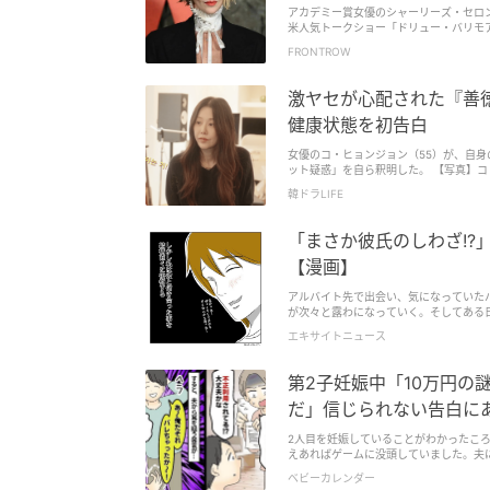
アカデミー賞女優のシャーリーズ・セロン
米人気トークショー「ドリュー・バリモ
FRONTROW
激ヤセが心配された『善
健康状態を初告白
女優のコ・ヒョンジョン（55）が、自
ット疑惑」を自ら釈明した。 【写真】コ・ヒョンジョン、『プラダを着た悪魔2』主演2人との豪華対面に大興奮！ 最近、ファッ
ション誌『W Korea』側は、米ニュ
韓ドラLIFE
「まさか彼氏のしわざ!
【漫画】
アルバイト先で出会い、気になっていた
が次々と露わになっていく。そしてある日
エキサイトニュース
第2子妊娠中「10万円の
だ」信じられない告白に
2人目を妊娠していることがわかったこ
えあればゲームに没頭していました。夫に
でしてほしいと伝えています。夫も「そ
ベビーカレンダー