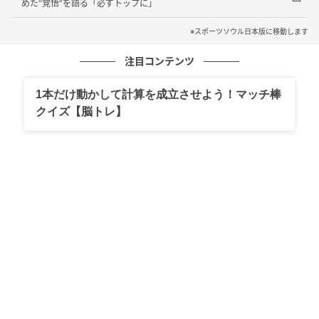
めた“覚悟”を語る「必ずトップに」
動画のコメント欄には、「ダンス練習動画まで第2～3
※スポーツソウル日本版に移動します
世代の雰囲気でうれしい」「本気で準備したことが伝
わってくる」「息の合ったダンスが見ていて気持ちい
注目コンテンツ
い」などの反応が寄せられた。
1本だけ動かして計算を成立させよう！マッチ棒
クイズ【脳トレ】
『VIRAL』は、“あの頃のK-POP”への渇望を満たしなが
ら、チャートでも好成績を収めている。
同曲は、韓国主要チャートMelonの週間チャート（集
計期間6月8日～14日）で50位にランクイン。ボーイズ
グループにとってハードルの高い音源チャートでも確
かな存在感を示している。さらに、6月15日付のApple
Music「今日のトップ100：韓国」で7位、韓国
Spotify「デイリートップソング」で18位を記録するな
ど、ロングヒットの兆しを見せている。
“あの頃のK-POP”の感性を呼び起こした