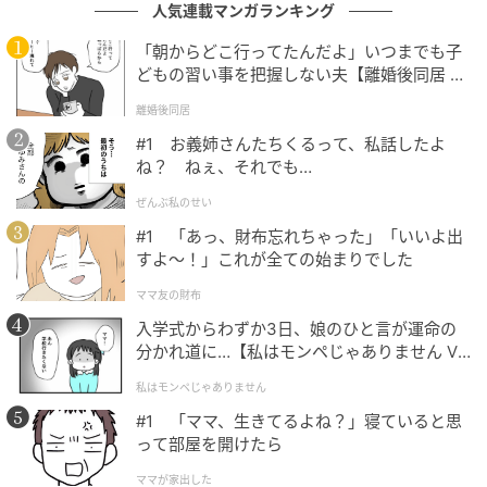
人気連載マンガランキング
BOYNEXTDOORの今後の活躍に、さらなる期待が寄せ
られている。
「朝からどこ行ってたんだよ」いつまでも子
どもの習い事を把握しない夫【離婚後同居 Vo
l.1】
（記事提供＝OSEN）
離婚後同居
#1 お義姉さんたちくるって、私話したよ
◇BOYNEXTDOORとは？
ね？ ねぇ、それでも…
2023年5月30日にHYBE傘下のKOZエンターテインメン
ぜんぶ私のせい
トからデビューした6人組ボーイズグループ。Block B
#1 「あっ、財布忘れちゃった」「いいよ出
すよ〜！」これが全ての始まりでした
のリーダーを務めたラッパーZICOがプロデュース。グ
ループ名には「隣の少年たち」という意味が込められ
ママ友の財布
ており、「親しみやすく、自然体の魅力で人々の心に
入学式からわずか3日、娘のひと言が運命の
寄り添う」というコンセプトを掲げている。2024年7
分かれ道に…【私はモンペじゃありません Vo
l.1】
月10日にシングル『AND,』で日本デビュー。
私はモンペじゃありません
#1 「ママ、生きてるよね？」寝ていると思
元記事で読む
って部屋を開けたら
ママが家出した
次の記事