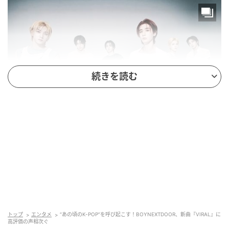
続きを読む
（写真＝KOZエンターテインメント）
そのようなニーズを見事に捉えたのが、
BOYNEXTDOORの新曲『VIRAL』だ。同曲は第2～3世
代K-POPの定番要素を忠実に再現し、大きな反響を呼
んでいる。
トップ
エンタメ
“あの頃のK-POP”を呼び起こす！BOYNEXTDOOR、新曲『VIRAL』に
高評価の声相次ぐ