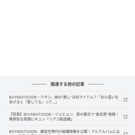
『VIRAL』は、起承転結がはっきりした構成や感性的
なメロディ、それを支える完成度の高いパフォーマン
スなど、“あの頃のK-POP”の特徴を忠実に受け継いでい
る。ペアダンスやダンスブレイクも印象的で、ステー
ジを見るとどこか懐かしさと胸が熱くなる感覚を覚え
る。
アルバムの関連コンテンツにも、第2～3世代らしい感
性が息づいている。
6月14日にグループ公式YouTubeチャンネルで公開さ
関連する他の記事
れたダンス練習動画では、メンバーたちが名札を付
け、黒いトレーニングウェアを揃って着用。実際の練
BOYNEXTDOOR・テサン、妹の“推し”は別アイドル？「お小遣いを
あげると『愛してる』って…」
習風景を思わせる演出が話題となった。近年のK-POP
ダンス動画が、カメラワークや衣装、スタイリングに
【写真】BOYNEXTDOOR・ジェヒョン、夜の東京で“彼氏感”発揮！
無邪気な笑顔にキュン「リアコ製造機」
至るまで綿密に演出されているのとは対照的で、多く
の好評を得ている。
BOYNEXTDOOR、練習生時代の秘蔵映像を公開！フルアルバムに込