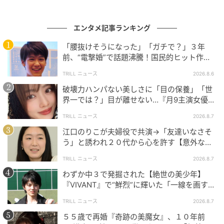
久しぶりに9人全員集合！TWICEが発酵ドリン
エンタメ記事ランキング
クブランド「TEAZEN」のイベントに登場
「腰抜けそうになった」「ガチで？」３年
前、“電撃婚”で話題沸騰！国民的ヒット作
の記事をもっとみる
『逃げ恥』で異彩放った【国宝級イケメン】
TRILL ニュース
2026.8.6
破壊力ハンパない美しさに「目の保養」「世
界一では？」目が離せない…『月9主演女優
（34歳）』“極上”美ショットがすごい
TRILL ニュース
2026.8.7
江口のりこが夫婦役で共演→「友達いなさそ
う」と誘われ２０代から心を許す【意外な親
友芸人】とは？
TRILL ニュース
2026.8.7
わずか中３で発掘された【絶世の美少年】
『VIVANT』で“鮮烈”に輝いた「一線を画す」
イケメン俳優
TRILL ニュース
2026.8.7
５５歳で再婚『奇跡の美魔女』、１０年前