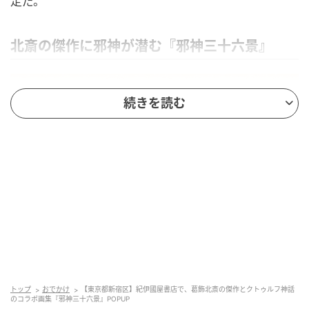
定だ。
北斎の傑作に邪神が潜む『邪神三十六景』
続きを読む
ストレートプレス
トップ
おでかけ
【東京都新宿区】紀伊國屋書店で、葛飾北斎の傑作とクトゥルフ神話
のコラボ画集『邪神三十六景』POPUP