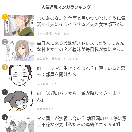
人気連載マンガランキング
またあの女…？ 仕事と言いつつ楽しそうに電
話する夫にイライラする／夫の女性部下が気
になる（1）【夫婦の危機 まんが】
夫の女性部下が気になる
毎日家に来る義妹がストレス…どうしてみん
な甘やかすの？／義妹が毎日我が家にやって
ストレートプレス
くる（1）【義父母がシンドイんです！ まん
義妹が毎日我が家にやってくる
が】
『水底より現れた醜き大蛙の怪』[/caption]
#1 「ママ、生きてるよね？」寝ていると思
って部屋を開けたら
[caption id="attachment_1634244"
align="aligncenter" width="600"]
ママが家出した
#1 送迎のバスから「娘が降りてきてませ
ん」
娘が拐われた
ママ同士が無視し合い？ 幼稚園のバス停に漂
う不穏な空気【私たちの連絡係さん Vol.1】