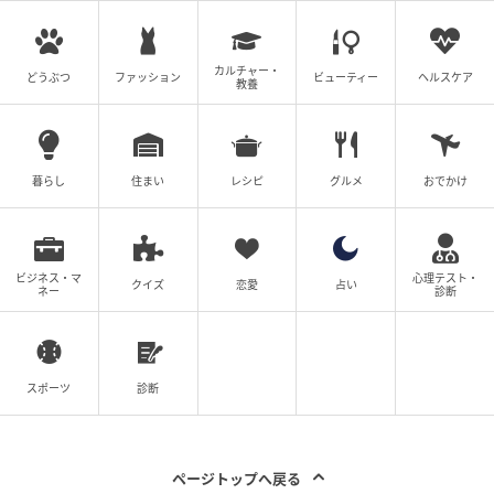
緒に楽しむことで、より深く“狂気の江戸”へと没入でき
るラインナップとなっている。
カルチャー・
どうぶつ
ファッション
ビューティー
ヘルスケア
教養
暮らし
住まい
レシピ
グルメ
おでかけ
ビジネス・マ
心理テスト・
クイズ
恋愛
占い
ネー
診断
スポーツ
診断
ストレートプレス
ページトップへ戻る