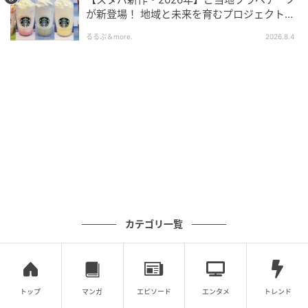
が新登場！ 地域と未来を育むプロジェクト
「STARBUCKS JIMOTO PROGRAM」が青
ストレートプレス
るるぶ＆more.
2026.8.4
森・群馬・沖縄で始動。6種類を飲んで実食
レポート
全ページフルカラーで、その邪神の正体と、富士が見
える絶景の地に現れた背景を詳細に解説している。ま
た、46枚に加え、「邪神浮世絵」も収録する。
『邪神三十六景』刊行記念オリジナルグッズ
今回のPOPUPには、『邪神三十六景』刊行記念のオリ
ジナルグッズが登場する。
カテゴリ一覧
「もし、北斎が描いた江戸の絶景に、名状しがたきも
のたちが現れたら……」そんな同書の世界観を現実の生
活でも体験できるよう、複製原画やTシャツ、デスク周
辺を彩るアイテムを用意。書籍『邪神三十六景』と一
トップ
マンガ
エピソード
エンタメ
トレンド