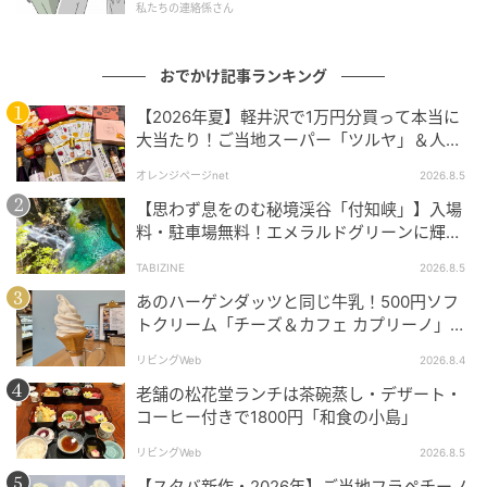
私たちの連絡係さん
おでかけ記事ランキング
【2026年夏】軽井沢で1万円分買って本当に
大当たり！ご当地スーパー「ツルヤ」＆人気
店のお土産ベスト5【夏のお出かけ】
オレンジページnet
2026.8.5
ストレートプレス
【思わず息をのむ秘境渓谷「付知峡」】入場
料・駐車場無料！エメラルドグリーンに輝く
『川底より現れた歪な龍神之図』[/caption]
水面はまるで絵画のよう｜岐阜県中津川市
TABIZINE
2026.8.5
北斎が描いた46枚の絶景すべてに、46体の邪神たちが
あのハーゲンダッツと同じ牛乳！500円ソフ
降臨。
トクリーム「チーズ＆カフェ カプリーノ」
【すすきの】
リビングWeb
2026.8.4
老舗の松花堂ランチは茶碗蒸し・デザート・
コーヒー付きで1800円「和食の小島」
リビングWeb
2026.8.5
【スタバ新作・2026年】ご当地フラペチーノ