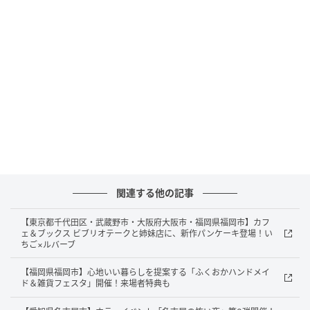
『邪神三十六景』は、浮世絵師・葛飾北斎の傑作、富
士の絶景を描いた『冨嶽三十六景』に、クトゥルフ神
話の邪神たちが紛れ込んだ異色のコラボレーション画
集だ。
[caption id="attachment_1634242"
align="aligncenter" width="600"]
関連する他の記事
【東京都千代田区・武蔵野市・大阪府大阪市・福岡県福岡市】カフ
ェ＆ブックス ビブリオテークと姉妹店に、新作パンケーキ登場！い
ちご×ルバーブ
【福岡県福岡市】心地いい暮らしを提案する「ふくおかハンドメイ
ド＆雑貨フェスタ」開催！来場者特典も