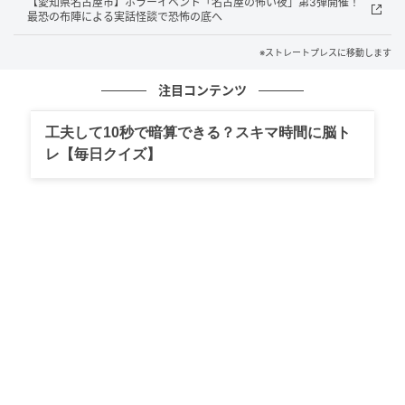
【愛知県名古屋市】ホラーイベント「名古屋の怖い夜」第3弾開催！
最恐の布陣による実話怪談で恐怖の底へ
※ストレートプレスに移動します
ストレートプレス
注目コンテンツ
『隕石と共に現れた異形の海獣』[/caption]
工夫して10秒で暗算できる？スキマ時間に脳ト
『神奈川沖浪裏』の巨大な波に潜む影、『山下白雨』
レ【毎日クイズ】
の稲妻が走る麓に対し快晴の山頂を覆う異形の空、江
戸の賑わいを見守る不浄な存在……。
[caption id="attachment_1634243"
align="aligncenter" width="600"]