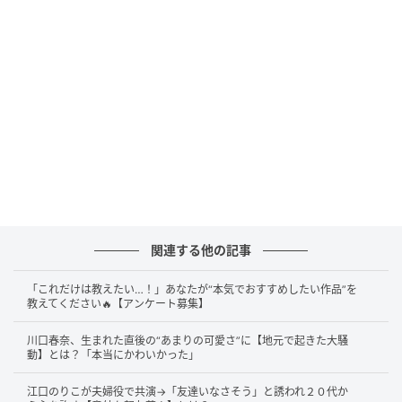
「写真撮りましょう！」
答えは……
南野拓実選手
です。
この話題は、日本代表が現地時間2026年6月14日に北
中米ワールドカップのグループステージ第1節でオラン
ダ代表と対戦したあとに注目を集めたものです。試合
後、井口浩之さんは自身のXに「南野選手から、『写真
撮りましょう！』って言ってくれたー！！！ いくらな
んでもかっこ良すぎる！！！！」と投稿し、今大会で
関連する他の記事
日本代表にメンターとして帯同している南野拓実選手
との2ショットを公開。写真では、南野選手はコーヒー
「これだけは教えたい…！」あなたが“本気でおすすめしたい作品”を
らしきものを手にし、井口さんはメディア用ビブス
教えてください🔥【アンケート募集】
姿。現場の空気まで伝わるような、印象的な一枚でし
川口春奈、生まれた直後の“あまりの可愛さ”に【地元で起きた大騒
た。
動】とは？「本当にかわいかった」
江口のりこが夫婦役で共演→「友達いなさそう」と誘われ２０代か