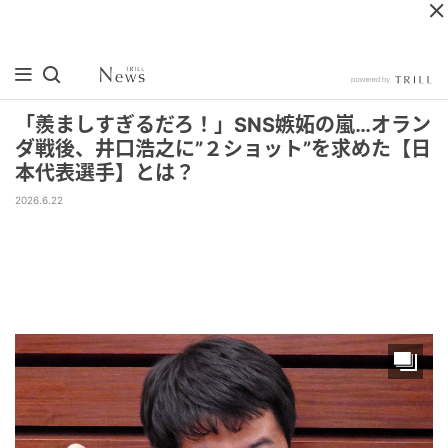
「羨ましすぎるだろ！」SNS嫉妬の嵐…オラン
ダ戦後、井口浩之に”２ショット”を求めた【日
本代表選手】とは？
2026.6.22