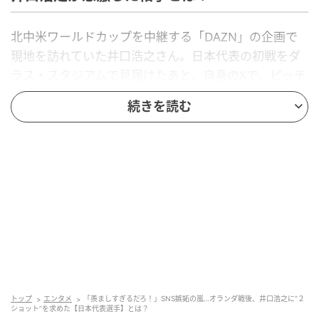
北中米ワールドカップを中継する「DAZN」の企画で
現地を訪れていた井口浩之さん。日本代表の初戦をダ
ラス・スタジアムで見届けたあと、自身のXで、ピッチ
レベルで撮影された特別感のある2ショットを披露しま
続きを読む
した。
その投稿文からは、相手から声をかけてもらえたこと
への驚きと喜びがあふれていました。一体、井口浩之
さんをここまで感激させた相手とは誰なのでしょう
か？
ヒント…
日本代表を長く支えてきたアタッカー
今大会はメンターとしてチームに帯同
トップ
エンタメ
「羨ましすぎるだろ！」SNS嫉妬の嵐…オランダ戦後、井口浩之に”２
ショット”を求めた【日本代表選手】とは？