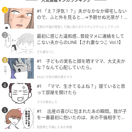
届きました。
#1 「え？浮気！？」夫がなかなか帰宅しない
ので、ふと外を見ると…→予期せぬ光景が！
の記事をもっとみる
｜旦那の不倫が発覚して頭に来たのでメチャ
旦那の不倫が発覚して頭に来たのでメチャクチャにしてやった
クチャにしてやった
最初に感じた違和感…普段マメに連絡をして
こない夫からのLINE【され妻なつこ Vol.1】
され妻なつこ
#1 子どもの実名と顔を晒すママ、大丈夫か
な？なんて心配していたら。
SNSに子供の顔を晒すママ
#1 「ママ、生きてるよね？」寝ていると思
って部屋を開けたら
ママが家出した
#1 出産の喜びに包まれたあの瞬間。我が子
を一番最初に抱いたのは、夫の不倫相手でし
た。
助産師と不倫した夫の末路