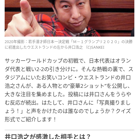
2020年撮影：若手漫才師日本一決定戦「Ｍ－１グランプリ２０２０」の決勝
に初進出したウエストランドの左から井口浩之 （C)SANKEI
サッカーワールドカップの初戦で、日本代表はオラン
ダ代表と戦い2-2の引き分けに。そんな熱戦の裏で、ス
タジアムにいたお笑いコンビ・ウエストランドの井口
浩之さんが、ある人物との“豪華2ショット”を公開し、
大きな注目を集めました。投稿には井口さんをうらや
む反応が続出。はたして、井口さんに「写真撮りまし
ょう！」と声をかけたのは誰なのでしょうか？クイズ
形式でご紹介します！
井口浩之が感激した相手とは？