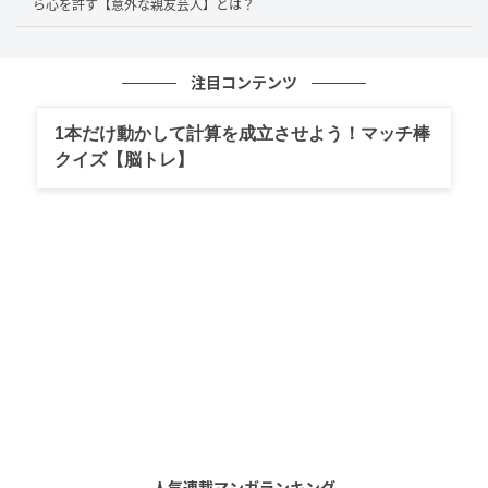
ら心を許す【意外な親友芸人】とは？
話題の2ショット
注目コンテンツ
この投稿には、SNS上で「めっちゃ羨ましいんだ
が！！」「これが売れるってことか。泣けてくる」と
1本だけ動かして計算を成立させよう！マッチ棒
いった声井口さんへのうらやましさと、「いいな...」
クイズ【脳トレ】
「凄っっ」「イケメンすぎるだろ」など、南野選手へ
の称賛が広がっています。
日本代表の初戦という大きな舞台で生まれた、思わず
見入ってしまう豪華な交流。試合結果だけでなく、こ
うした舞台裏の一コマからも大会の特別感が伝わって
きます。井口さんの率直な喜び方も印象的で、見てい
る側までうれしくなる話題でした。
次の記事
#1 夫の「元不倫相手」から、１通の手紙が
人気連載マンガランキング