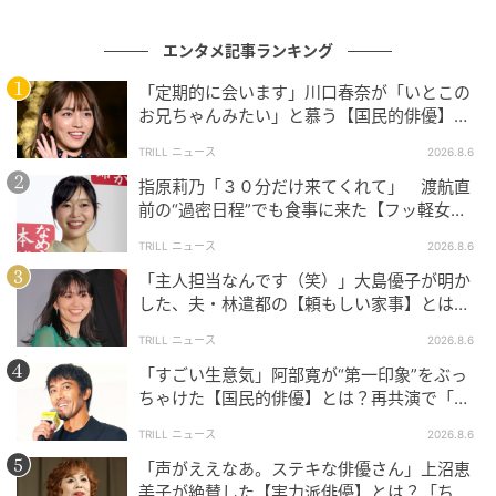
エンタメ記事ランキング
「定期的に会います」川口春奈が「いとこの
お兄ちゃんみたい」と慕う【国民的俳優】と
は？
TRILL ニュース
2026.8.6
指原莉乃「３０分だけ来てくれて」 渡航直
前の“過密日程”でも食事に来た【フッ軽女
優】とは？
TRILL ニュース
2026.8.6
「主人担当なんです（笑）」大島優子が明か
した、夫・林遣都の【頼もしい家事】とは？
思いやりあふれる工夫も
TRILL ニュース
2026.8.6
「すごい生意気」阿部寛が“第一印象”をぶっ
ちゃけた【国民的俳優】とは？再共演で「完
璧です」と絶賛
TRILL ニュース
2026.8.6
「声がええなあ。ステキな俳優さん」上沼恵
美子が絶賛した【実力派俳優】とは？「ちょ