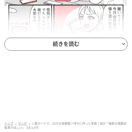
続きを読む
出典：select.mamastar.jp
ナゴミの家は、駅までの間にいくつも急な坂道があり
ます。あの坂を自力で登るのが過酷なのはよくわかり
トップ
マンガ
＜夏ボーナス、20万の争奪戦＞待ちに待った季節！娘が「最新の電動自
転車がほしい」【まんが】
ます。カノンちゃんを乗せた自転車を押して坂道を登