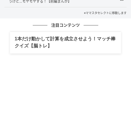
うけど…モヤモヤする！【前編まんが】
※ママスタセレクトに移動します
注目コンテンツ
1本だけ動かして計算を成立させよう！マッチ棒
クイズ【脳トレ】
出典：select.mamastar.jp
思わず絶句しました。20万円……？ お祝い事ならまだ
しも、わが家では日常的に買い与えるような金額じゃ
ありません。しかも「ボーナスが出たでしょ」という
言葉に、胸の奥がチリッと焼けるような感覚を覚えま
した。