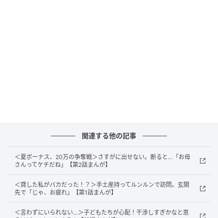
るとなればより大変ですし、買い物の荷物などもあれ
ばナゴミの負担は倍増でしょう。
関連する他の記事
＜夏ボーナス、20万の争奪戦＞さすがに出せない。断ると…「お母
さんってケチだね」【第2話まんが】
＜貸した私がバカだった！？＞手土産持ってルンルンで訪問。玄関
先で「じゃ、お疲れ」【第1話まんが】
＜言わずにいられない…＞子どもたちが心配！干渉しすぎかなと思