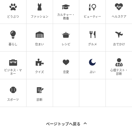
ボーナスの明細を確認し、老後や修繕費への備えがで
きると安堵した矢先、ナゴミから電話がありました。
カルチャー・
どうぶつ
ファッション
ビューティー
ヘルスケア
教養
坂道での危ない経験を盾に、20万円もする最新の電動
自転車を「ボーナスで買ってほしい」とねだられ、絶
句してしまいました。私たちの労働の対価を当然のよ
暮らし
住まい
レシピ
グルメ
おでかけ
うにあてにし、断れば「冷たい」と責める娘夫婦の甘
えに、胸がざわつきます。
夫に相談するも呆れ果てるばかり。せっかくの喜びも
ビジネス・マ
心理テスト・
消え、私は重い気持ちで明細を引き出しの奥へ隠しま
クイズ
恋愛
占い
ネー
診断
した。
※この漫画はママスタに寄せられた体験談やご意見を
スポーツ
診断
元に作成しています。
元記事で読む
ページトップへ戻る
次の記事