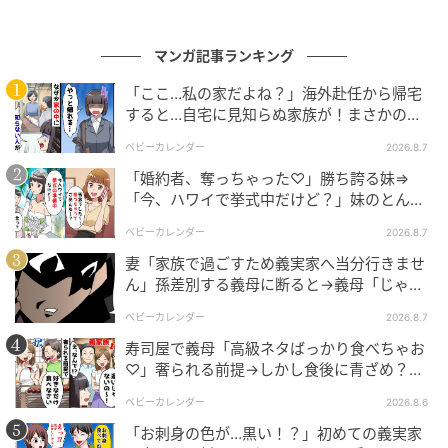
マンガ記事ランキング
「ここ…私の家だよね？」海外赴任から帰宅
すると…自宅に見知らぬ家族が！まさかの真
相とは！？
ベビーカレンダー
2026.8.7
「婚約者、奪っちゃった♡」勝ち誇る妹⇒
「今、ハワイで挙式中だけど？」妹のとんで
出典：select.mamastar.jp
もない勘違いとは
ベビーカレンダー
2026.8.7
妻「家族で過ごすため義実家へ当分行きませ
ん」孫差別する義母に断ると→義母「じゃ
あ、私は…」妻絶句＜こどおじ義兄＞
ベビーカレンダー
2026.8.7
寿司屋で義母「高級ネタばっかり食べちゃお
♡」奢られる前提→しかし食後に青ざめ？通
報され警察沙汰！
ベビーカレンダー
2026.8.6
「お刺身の色が…黒い！？」初めての義実家